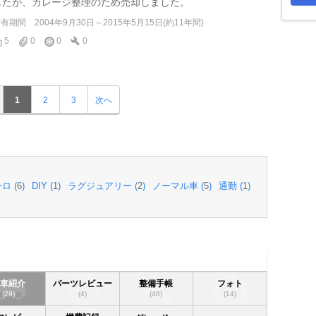
したが、ガレージ整理のため売却しました。
所有期間
2004年9月30日～2015年5月15日(約11年間)
5
0
0
0
1
2
3
次へ
ロ (
6
)
DIY (
1
)
ラグジュアリー (
2
)
ノーマル車 (
5
)
通勤 (
1
)
愛車紹介
パーツレビュー
整備手帳
フォト
(29)
(4)
(48)
(14)