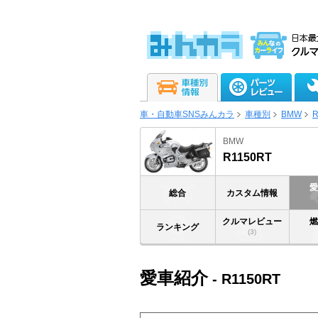
車・自動車SNSみんカラ
車種別
BMW
R
BMW
R1150RT
総合
カスタム情報
クルマレビュー
ランキング
(3)
愛車紹介
- R1150RT