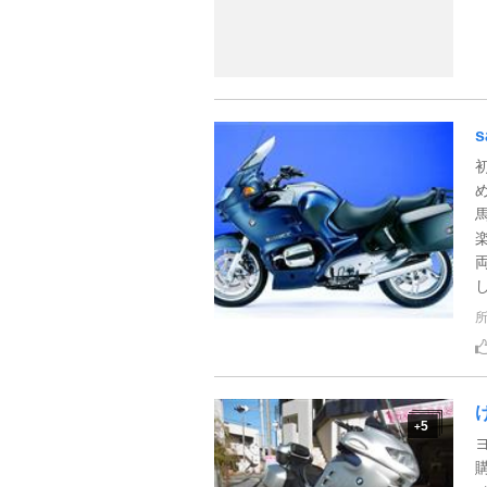
s
5
+