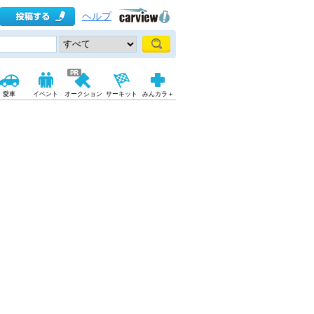
ヘルプ
愛車
イベント
オークション
サーキット
みんカラ＋