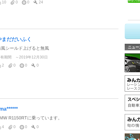
神奈川
10
0
0
24
やまだだいふく
ニュー
防風シールド上げると無風
所有期間
～2019年12月30日
2
0
0
0
ma******
BMW R1150RTに乗っています。
4
0
0
0