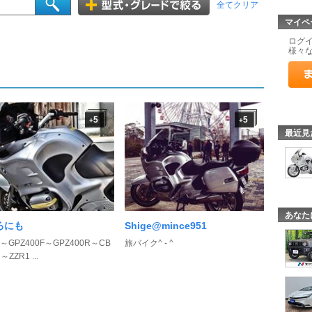
全てクリア
マイペ
ログ
様々
5
5
+
+
最近見
あなた
ろにも
Shige@mince951
0～GPZ400F～GPZ400R～CB
旅バイク^ - ^
～ZZR1 ...