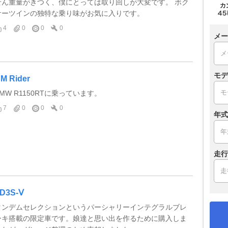
せん重量がきつく、僕にとっては取り回しが大変です。 ボク
サーツインの独特な乗り味がお気に入りです。
4
0
0
0
メー
モデ
M Rider
BMW R1150RTに乗っています。
7
0
0
0
年式
走行
D3S-Ⅴ
タンデムセレクションというパーシャリーインテグラルブレ
ーキ搭載の限定車です。娘達と思い出を作るために購入しま