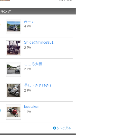
ンキング
み～ぃ
4 PV
Shige@mince951
2 PV
こころ大福
2 PV
早し（ききゆき）
2 PV
buutakun
1 PV
もっと見る