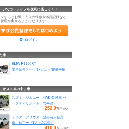
ージでカーライフを便利に楽しく！！
インするとお気に入りの保存や燃費記録など
な管理が出来るようになります
ログイン
た車
BMW R1150RT
愛車紹介
/
パーツレビュー
/
整備手帳
にオススメの中古車
スズキ ジムニー 4WD 禁煙車 セ
ーフティサポート（岩手県）
252.9
万円
(税込)
トヨタ プリウス 登録済未使用
車 純正ナビTV（佐賀県）
410.0
万円
(税込)