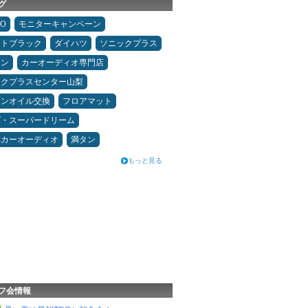
グ
MO
モニターキャンペーン
ムトブラック
ダイハツ
ソニックプラス
メン
カーオーディオ専門店
ックプラスセンター山梨
ジンオイル交換
フロアマット
ダ・スーパードリーム
県カーオーディオ
満タン
もっと見る
フ会情報