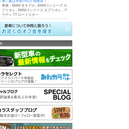
県
暑い夏は早朝TRGと朝食会！
車種：BMW 全モデル , BMW 1シリーズ カ
ブリオレ , BMW 2シリーズ カブリオレ , ア
ウディ TT ロードスター
ス