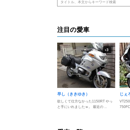
注目の愛車
3
+
早し（ききゆき）
じぇ
欲しくて仕方なかった1150RT やっ
VT25
と手にいれましたｗ。 最近の ...
750FC