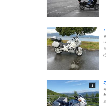
5
2
+
5