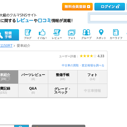
ブログ
イイね！
レビュー
フォト
グループ
スポット
カーライフ
1150RT
愛車紹介
4.33
ユーザー評価：
中古車の買取・査定相場を調べる
愛車紹介
パーツレビュー
整備手帳
フォト
(29)
(4)
(48)
(14)
燃費記録
Q&A
グレード・
中古車情報
スペック
(152)
(0)