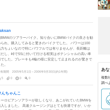
aksan
初BMWのツアラーバイク。知り合いにBMWバイクの良さを勧
められ、購入してみると驚きのバイクでした。 パワーは100
馬力ちょいなので特にパワフルでは有りませんが、長距離は
楽だし、峠でSSに付いて行ける程実はポテンシャルの高い車
両でした。ブレーキも4輪の様に安定して止まれるのが驚きで
した。
あな
所有期間
2005年5月1日～2006年9月30日(約1年間)
複数
5
0
0
0
調べ
けんちゃんこ
ヨーロピアンソアラーが欲しくなり、あこがれていたBMWを
購入しました。 高速クルージングはとても快適ですが、いか