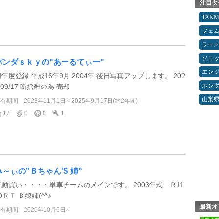
注目タ
TAK
フェ
ラー
ソニ
パンダｓｋｙの"あーるてぃー"
エン
初年度登録:平成16年9月 2004年 後日写真アップします。 202
ホン
/09/17 断捨離の為 売却
山梨
所有期間
2023年11月1日～2025年9月17日(約2年間)
17
0
0
1
み～ぃの"Ｂちゃん'S 姉"
衝動買い・・・・単車チームのメインです。 2003年式 Ｒ11
0ＲＴ Ｂ娘姉(^^♪
最新オ
所有期間
2020年10月6日～