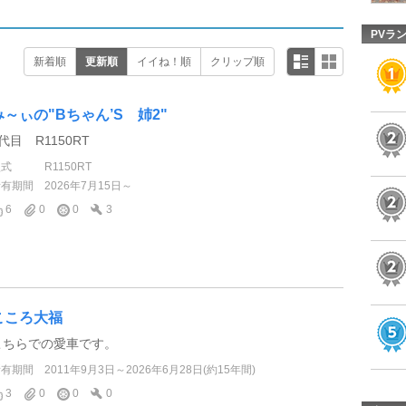
PVラ
新着順
更新順
イイね！順
クリップ順
み～ぃの"Bちゃん’S 姉2"
2代目 R1150RT
型式
R1150RT
所有期間
2026年7月15日～
6
0
0
3
こころ大福
こちらでの愛車です。
所有期間
2011年9月3日～2026年6月28日(約15年間)
3
0
0
0