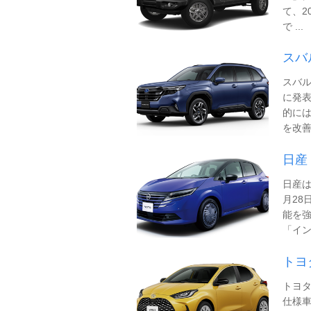
て、2
で ...
スバ
スバル
に発表
的に
を改善し
日産
日産は
月28
能を
「インテ
トヨ
トヨ
仕様車