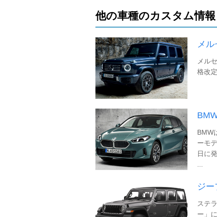
他の車種のカスタム情報
メル
メルセ
格改定
BM
BMW
ーモデ
日に発
...
ジー
ステ
ー」に