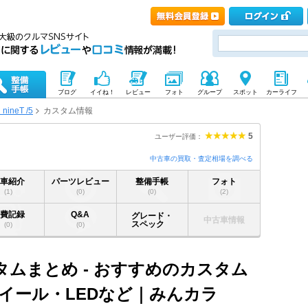
ブログ
イイね！
レビュー
フォト
グループ
スポット
カーライフ
 nineT /5
カスタム情報
5
ユーザー評価：
中古車の買取・査定相場を調べる
愛車紹介
パーツレビュー
整備手帳
フォト
(1)
(0)
(0)
(2)
燃費記録
Q&A
グレード・
中古車情報
スペック
(0)
(0)
5 カスタムまとめ - おすすめのカスタム
イール・LEDなど｜みんカラ