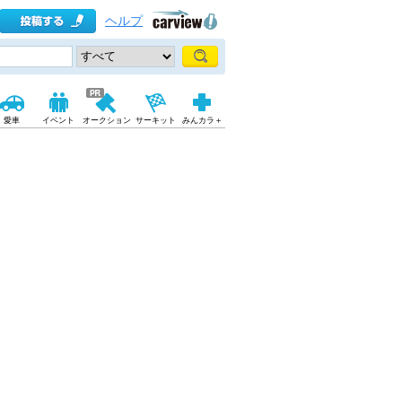
ヘルプ
愛車
イベント
オークション
サーキット
みんカラ＋