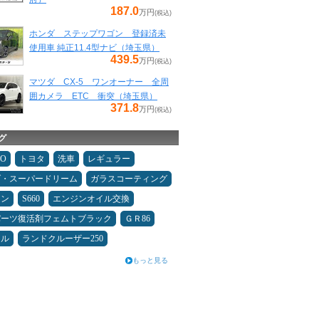
187.0
万円
(税込)
ホンダ ステップワゴン 登録済未
使用車 純正11.4型ナビ（埼玉県）
439.5
万円
(税込)
マツダ CX-5 ワンオーナー 全周
囲カメラ ETC 衝突（埼玉県）
371.8
万円
(税込)
グ
MO
トヨタ
洗車
レギュラー
ダ・スーパードリーム
ガラスコーティング
コン
S660
エンジンオイル交換
パーツ復活剤フェムトブラック
ＧＲ86
ール
ランドクルーザー250
もっと見る