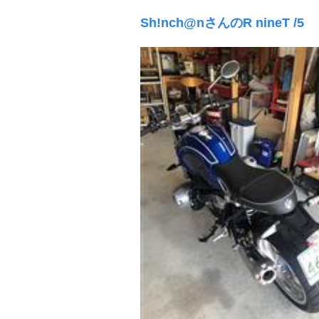
Sh!nch@nさんのR nineT /5