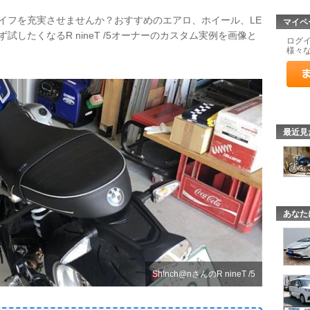
てカーライフを充実させませんか？おすすめのエアロ、ホイール、LE
マイペ
したくなるR nineT /5オーナーのカスタム実例を画像と
ログ
様々
最近見
あなた
Sh!nch@nさんのR nineT /5