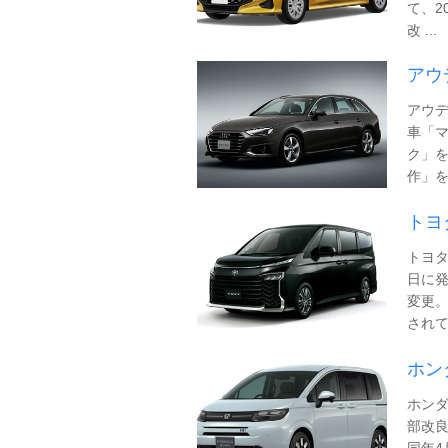
て、2
改 ...
アウ
アウデ
車「マ
ク」
作」を意
トヨ
トヨタ
日に発
変更。
されてい
ホン
ホン
部改良
同年4