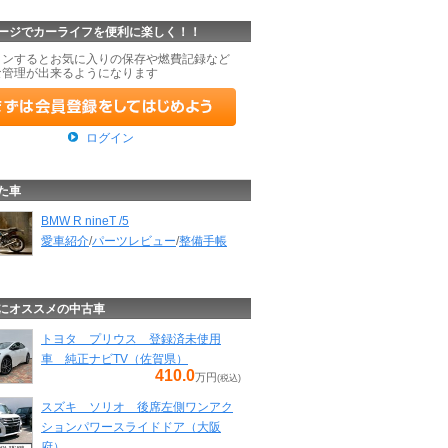
ージでカーライフを便利に楽しく！！
インするとお気に入りの保存や燃費記録など
な管理が出来るようになります
ログイン
た車
BMW R nineT /5
愛車紹介
/
パーツレビュー
/
整備手帳
にオススメの中古車
トヨタ プリウス 登録済未使用
車 純正ナビTV（佐賀県）
410.0
万円
(税込)
スズキ ソリオ 後席左側ワンアク
ションパワースライドドア（大阪
府）