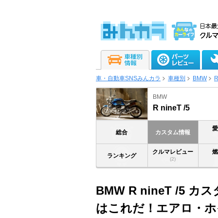
車・自動車SNSみんカラ
車種別
BMW
R
BMW
R nineT /5
総合
カスタム情報
クルマレビュー
ランキング
(2)
BMW R nineT /
はこれだ！エアロ・ホ