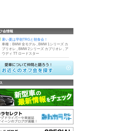
フ会情報
県
暑い夏は早朝TRGと朝食会！
車種：BMW 全モデル , BMW 1シリーズ カ
ブリオレ , BMW 2シリーズ カブリオレ , ア
ウディ TT ロードスター
ス