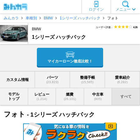
ログイン
メニュー
みんカラ
車種別
BMW
1シリーズ ハッチバック
フォト
ユーザー評価：
4.26
BMW
1シリーズ ハッチバック
マイカーローン徹底比較！
パーツ
整備手帳
愛車紹介
カスタム情報
(23,823)
(15,585)
(6,282)
モデル
レビュー
燃費
中古車
すべて
トップ
(1,214)
(26,101)
(905)
フォト
- 1シリーズ ハッチバック