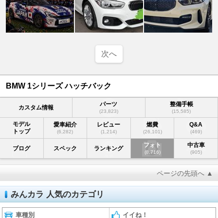
次へ
BMW 1シリーズ ハッチバック
パーツ
整備手帳
カスタム情報
(23,823)
(15,585)
モデル
愛車紹介
レビュー
燃費
Q&A
トップ
(6,282)
(1,214)
(26,101)
(469)
フォト
中古車
ブログ
スペック
ランキング
(8,716)
(905)
ページの先頭へ ▲
みんカラ 人気のカテゴリ
車種別
イイね！