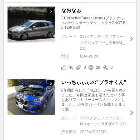
なおなぉ
5
+
218d ActiveTourer luxury (プラチナ•シ
ルバー) スポーツテクニックMONO7 B
LITZ車高調
グレード
218d アクティブツアラー
ラグジュアリー_RHD(AT_
2.0)
型式
LDA-2C20
40
0
28
6
いっちぃぃぃの"ブラオくん"
5
+
8年間所有した「M135i」から乗り換え
ました。今回は家族も増えたという事
もありファミリーユースのクルマにし
ました。 現在のガソリン高騰もふまえ
て燃 ...
グレード
218d アクティブツアラー
Mスポーツ_RHD(DCT_2.0)
所有期間
2023年7月30日～