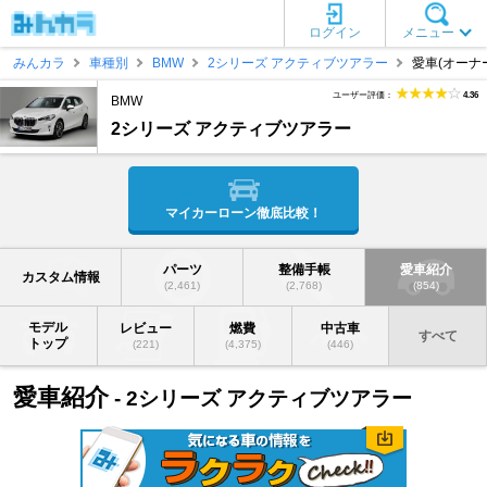
ログイン
メニュー
みんカラ
車種別
BMW
2シリーズ アクティブツアラー
愛車(オーナ
ユーザー評価：
4.36
BMW
2シリーズ アクティブツアラー
マイカーローン徹底比較！
パーツ
整備手帳
愛車紹介
カスタム情報
(2,461)
(2,768)
(854)
モデル
レビュー
燃費
中古車
すべて
トップ
(221)
(4,375)
(446)
愛車紹介
- 2シリーズ アクティブツアラー