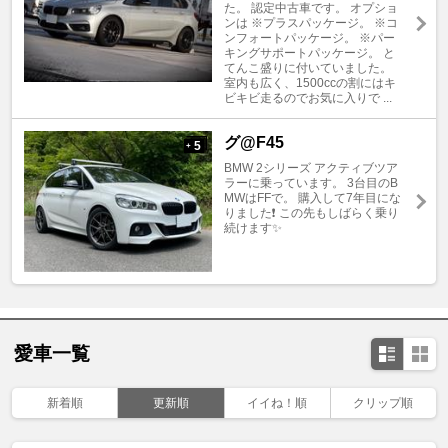
た。 認定中古車です。 オプショ
ンは ※プラスパッケージ。 ※コ
ンフォートパッケージ。 ※パー
キングサポートパッケージ。 と
てんこ盛りに付いていました。
室内も広く、1500ccの割にはキ
ビキビ走るのでお気に入りで ...
グ@F45
5
+
BMW 2シリーズ アクティブツア
ラーに乗っています。 3台目のB
MWはFFで。 購入して7年目にな
りました❗️ この先もしばらく乗り
続けます✨
愛車一覧
新着順
更新順
イイね！順
クリップ順