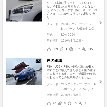
ついに独車に手を出してしまいまし
た。 今回はあまり弄らず、おとなしく
(?)乗ろうと思います（笑） オーナーの
皆さま、これからよろしくお願いいた
し ...
グレード
218d アクティブツアラー
Mスポーツ_RHD(AT_2.0)
型式
LDA-2C20
所有期間
2016年1月11日～
509
1
162
145
黒の組織
5
+
F30→U06へ F30の冷却水漏れが日を
増すごとに増えてきた事と今後の整備
も多数控える事、また生活環境の変化
も相まってこの度乗り換えました。 ...
グレード
218i アクティブツアラー M
スポーツ_RHD(DCT_1.5)
所有期間
2026年3月25日～
76
0
15
3