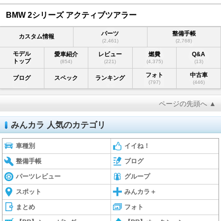
BMW 2シリーズ アクティブツアラー
パーツ
整備手帳
カスタム情報
(2,461)
(2,768)
モデル
愛車紹介
レビュー
燃費
Q&A
トップ
(854)
(221)
(4,375)
(13)
フォト
中古車
ブログ
スペック
ランキング
(797)
(446)
ページの先頭へ ▲
みんカラ 人気のカテゴリ
車種別
イイね！
整備手帳
ブログ
パーツレビュー
グループ
スポット
みんカラ＋
まとめ
フォト