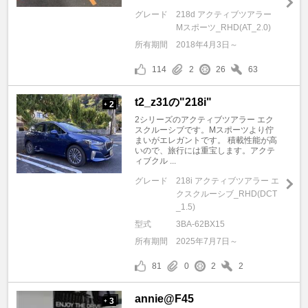
グレード
218d アクティブツアラー
Mスポーツ_RHD(AT_2.0)
所有期間
2018年4月3日～
114
2
26
63
t2_z31の"218i"
2
+
2シリーズのアクティブツアラー エク
スクルーシブです。Mスポーツより佇
まいがエレガントです。 積載性能が高
いので、旅行には重宝します。アクテ
ィブクル ...
グレード
218i アクティブツアラー エ
クスクルーシブ_RHD(DCT
_1.5)
型式
3BA-62BX15
所有期間
2025年7月7日～
81
0
2
2
annie@F45
3
+