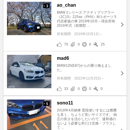
ao_chan
3
+
BMW 2シリーズ アクティブツアラー
（2C15）225xe（PHV）Mスポーツ 5
代目家族の車 2019年10月～現在所有
2016年式（前期型 ...
所有期間
2019年10月1日～
75
0
6
25
mad6
BMW120(E87)からの乗り換えまし
た。
所有期間
2022年12月25日～
33
0
0
0
sono11
5
+
2018年4月納車 普段使いするには燃費
も良く、ちょうど良いサイズです。 純
正の良さを活かしたいので、違和感の
ないよう必要な所だけ交換・プラスし
て ...