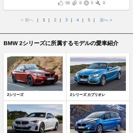
58
0
5
0
<
前へ
｜
1
｜
2
｜
3
｜
4
｜
5
｜
次へ
>
BMW 2シリーズに所属するモデルの愛車紹介
2シリーズ
2シリーズ カブリオレ