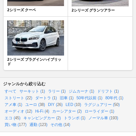
2シリーズ クーペ
2シリーズ グランツアラー
2シリーズ プラグインハイブリッ
ド
ジャンルから絞り込む
すべて
サーキット (
1
)
ラリー (
1
)
ジムカーナ (
1
)
ドリフト (
1
)
ストリート (
22
)
ダートラ (
1
)
旧車 (
1
)
50年代以前 (
1
)
80年代 (
1
)
アメ車 (
1
)
ユーロ (
38
)
DIY (
26
)
LED (
10
)
ラグジュアリー (
50
)
オーディオ (
12
)
Hi-Fi (
4
)
カーシアター (
2
)
ローライダー (
1
)
エコ (
45
)
キャンピングカー (
2
)
トランポ (
1
)
ノーマル車 (
193
)
買い物 (
177
)
通勤 (
123
)
その他 (
14
)