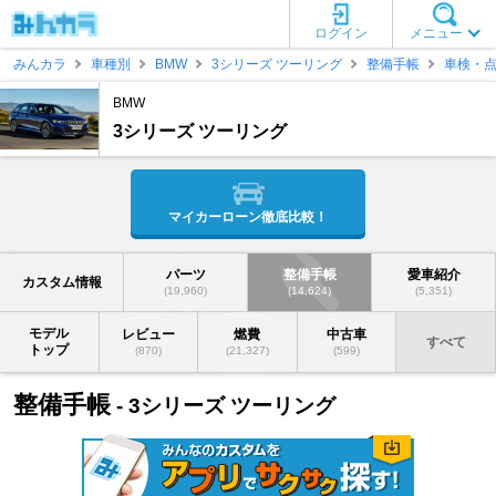
ログイン
メニュー
みんカラ
車種別
BMW
3シリーズ ツーリング
整備手帳
車検・
BMW
3シリーズ ツーリング
マイカーローン徹底比較！
パーツ
整備手帳
愛車紹介
カスタム情報
(19,960)
(14,624)
(5,351)
モデル
レビュー
燃費
中古車
すべて
トップ
(870)
(21,327)
(599)
整備手帳
- 3シリーズ ツーリング