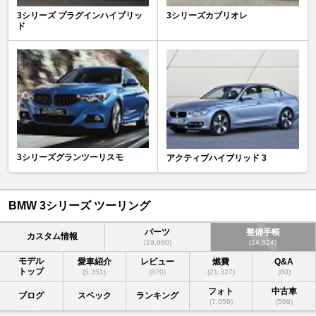
3シリーズ プラグインハイブリッ
3シリーズカブリオレ
ド
3シリーズグランツーリスモ
アクティブハイブリッド 3
BMW 3シリーズ ツーリング
パーツ
整備手帳
カスタム情報
(19,960)
(14,624)
モデル
愛車紹介
レビュー
燃費
Q&A
トップ
(5,351)
(870)
(21,327)
(80)
フォト
中古車
ブログ
スペック
ランキング
(7,059)
(599)