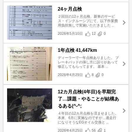
24ヶ月点検
２回目の12ヶ月点検、新車のサービ
ス・インクルーシブにて、以下作業費
用負担無しで実施いただきました ...
2026年5月10日
12
0
1年点検 41,447km
ディーラーで一年点検ありました。 ブ
レーキパッドの挿し方に誤りがあって
修正してもらってます。 基本 ...
2026年4月29日
8
0
12カ月点検(4年目)を早期完
了…課題・やることが結構あ
るある(^-^;
４年目の12カ月点検を済ませました。
本来、6月に実施なのですが…過走行
になりそうなEGオイル交換と ...
2026年4月25日
56
1