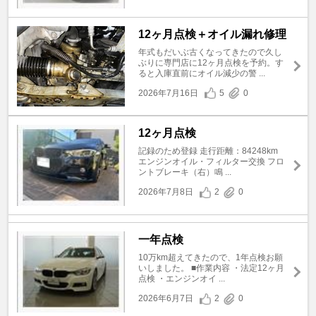
12ヶ月点検＋オイル漏れ修理
年式もだいぶ古くなってきたので久し
ぶりに専門店に12ヶ月点検を予約。す
ると入庫直前にオイル減少の警 ...
2026年7月16日
5
0
12ヶ月点検
記録のため登録 走行距離：84248km
エンジンオイル・フィルター交換 フロ
ントブレーキ（右）鳴 ...
2026年7月8日
2
0
一年点検
10万km超えてきたので、1年点検お願
いしました。 ■作業内容 ・法定12ヶ月
点検 ・エンジンオイ ...
2026年6月7日
2
0