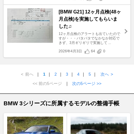
[BMW G21] 12ヶ月点検(48ヶ
月点検)を実施してもらいま
した♫
12ヶ月点検のアラートも出ていたので
すが・・・バタバタでなかなか対応で
きず、3月ギリギリで実施して ...
2026年4月3日
64
0
<
前へ
｜
1
｜
2
｜
3
｜
4
｜
5
｜
次へ
>
<< 前の5ページ
｜
次の5ページ >>
BMW 3シリーズに所属するモデルの整備手帳