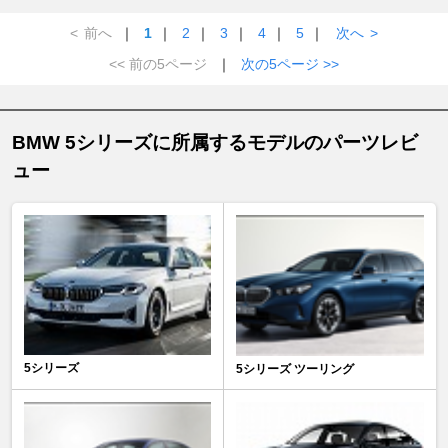
<
前へ
｜
1
｜
2
｜
3
｜
4
｜
5
｜
次へ
>
<< 前の5ページ
｜
次の5ページ >>
BMW 5シリーズに所属するモデルのパーツレビ
ュー
5シリーズ
5シリーズ ツーリング