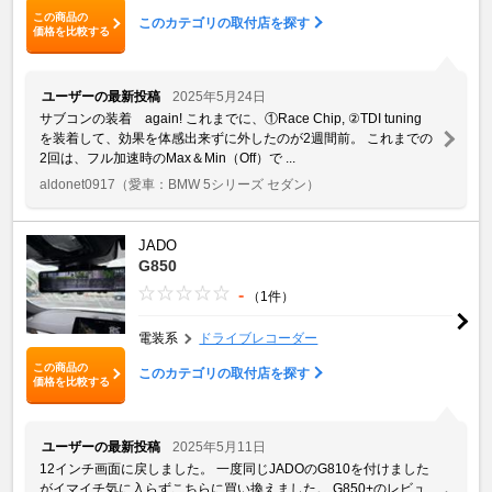
この商品の
このカテゴリの取付店を探す
価格を比較する
ユーザーの最新投稿
2025年5月24日
サブコンの装着 again! これまでに、①Race Chip, ②TDI tuning
を装着して、効果を体感出来ずに外したのが2週間前。 これまでの
2回は、フル加速時のMax＆Min（Off）で ...
aldonet0917
（愛車：BMW 5シリーズ セダン）
JADO
G850
-
（1件）
電装系
ドライブレコーダー
この商品の
このカテゴリの取付店を探す
価格を比較する
ユーザーの最新投稿
2025年5月11日
12インチ画面に戻しました。 一度同じJADOのG810を付けました
がイマイチ気に入らずこちらに買い換えました。 G850+のレビュ