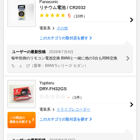
Panasonic
リチウム電池 / CR2032
5
（10件）
電装系
その他
このカテゴリの取付店を探す
ユーザーの最新投稿
2026年7月4日
毎年恒例のリモコン電池交換 BMWと一緒に他の3台も同時交換
ち ょ び
（愛車：BMW 5シリーズ セダン）
Yupiteru
DRY-FH32GS
-
（1件）
電装系
ドライブレコーダー
この商品の
このカテゴリの取付店を探す
価格を比較する