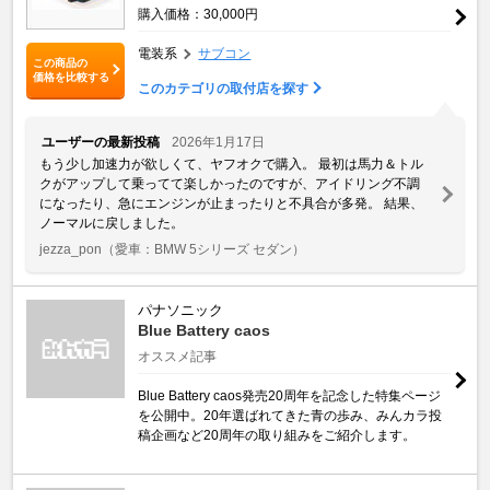
購入価格：30,000円
電装系
サブコン
この商品の
価格を比較する
このカテゴリの取付店を探す
ユーザーの最新投稿
2026年1月17日
もう少し加速力が欲しくて、ヤフオクで購入。 最初は馬力＆トル
クがアップして乗ってて楽しかったのですが、アイドリング不調
になったり、急にエンジンが止まったりと不具合が多発。 結果、
ノーマルに戻しました。
jezza_pon
（愛車：BMW 5シリーズ セダン）
パナソニック
Blue Battery caos
オススメ記事
Blue Battery caos発売20周年を記念した特集ページ
を公開中。20年選ばれてきた青の歩み、みんカラ投
稿企画など20周年の取り組みをご紹介します。