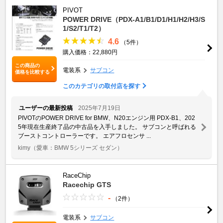
PIVOT
POWER DRIVE（PDX-A1/B1/D1/H1/H2/H3/S
1/S2/T1/T2）
4.6
（5件）
購入価格：22,880円
この商品の
電装系
サブコン
価格を比較する
このカテゴリの取付店を探す
ユーザーの最新投稿
2025年7月19日
PIVOTのPOWER DRIVE for BMW、N20エンジン用 PDX-B1、202
5年現在生産終了品の中古品を入手しました。 サブコンと呼ばれる
ブーストコントローラーです。 エアフロセンサ ...
kimy
（愛車：BMW 5シリーズ セダン）
RaceChip
Racechip GTS
-
（2件）
電装系
サブコン