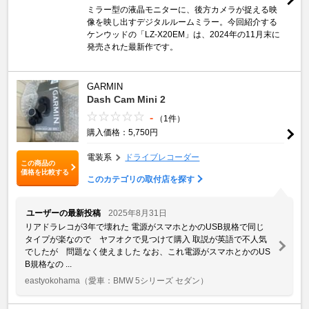
ミラー型の液晶モニターに、後方カメラが捉える映
像を映し出すデジタルルームミラー。今回紹介する
ケンウッドの「LZ-X20EM」は、2024年の11月末に
発売された最新作です。
GARMIN
Dash Cam Mini 2
-
（1件）
購入価格：5,750円
電装系
ドライブレコーダー
この商品の
価格を比較する
このカテゴリの取付店を探す
ユーザーの最新投稿
2025年8月31日
リアドラレコが3年で壊れた 電源がスマホとかのUSB規格で同じ
タイプが楽なので ヤフオクで見つけて購入 取説が英語で不人気
でしたが 問題なく使えました なお、これ電源がスマホとかのUS
B規格なの ...
eastyokohama
（愛車：BMW 5シリーズ セダン）