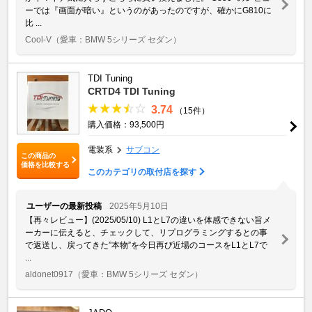
ーでは『画面が暗い』というのがあったのですが、確かにG810に
比 ...
Cool-V
（愛車：BMW 5シリーズ セダン）
TDI Tuning
CRTD4 TDI Tuning
3.74
（15件）
購入価格：93,500円
電装系
サブコン
この商品の
価格を比較する
このカテゴリの取付店を探す
ユーザーの最新投稿
2025年5月10日
【再々レビュー】(2025/05/10) L1とL7の違いを体感できない旨メ
ーカーに伝えると、チェックして、リプログラミングするとの事
で返送し、戻ってきた”本物”を今日再び近場のコースをL1とL7で
...
aldonet0917
（愛車：BMW 5シリーズ セダン）