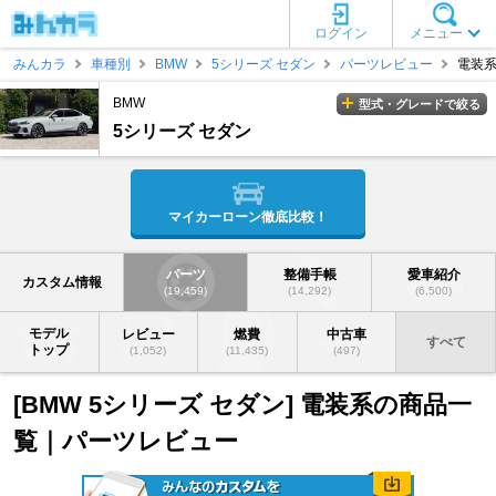
ログイン
メニュー
みんカラ
車種別
BMW
5シリーズ セダン
パーツレビュー
電装
BMW
型式・グレードで絞る
5シリーズ セダン
マイカーローン徹底比較！
パーツ
整備手帳
愛車紹介
カスタム情報
(19,459)
(14,292)
(6,500)
モデル
レビュー
燃費
中古車
すべて
トップ
(1,052)
(11,435)
(497)
[BMW 5シリーズ セダン] 電装系の商品一
覧｜パーツレビュー