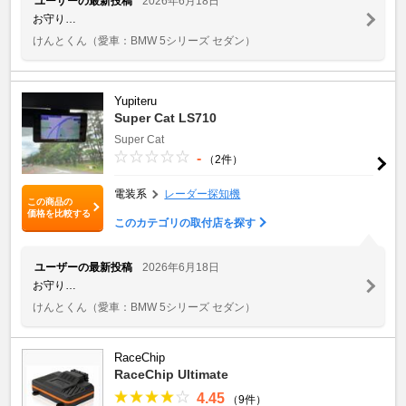
ユーザーの最新投稿
2026年6月18日
お守り…
けんとくん
（愛車：BMW 5シリーズ セダン）
Yupiteru
Super Cat LS710
Super Cat
-
（2件）
電装系
レーダー探知機
この商品の
価格を比較する
このカテゴリの取付店を探す
ユーザーの最新投稿
2026年6月18日
お守り…
けんとくん
（愛車：BMW 5シリーズ セダン）
RaceChip
RaceChip Ultimate
4.45
（9件）