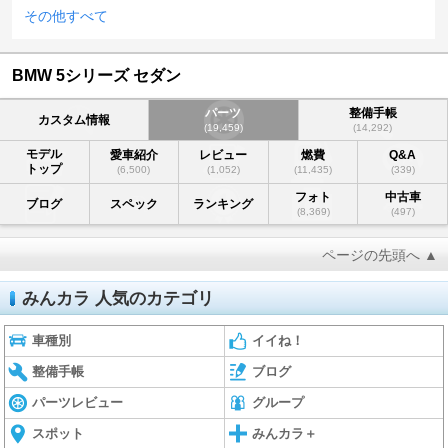
その他すべて
BMW 5シリーズ セダン
パーツ
整備手帳
カスタム情報
(19,459)
(14,292)
モデル
愛車紹介
レビュー
燃費
Q&A
トップ
(6,500)
(1,052)
(11,435)
(339)
フォト
中古車
ブログ
スペック
ランキング
(8,369)
(497)
ページの先頭へ ▲
みんカラ 人気のカテゴリ
車種別
イイね！
整備手帳
ブログ
パーツレビュー
グループ
スポット
みんカラ＋