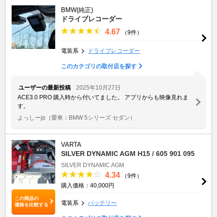
BMW(純正)
ドライブレコーダー
4.67
（9件）
電装系
ドライブレコーダー
このカテゴリの取付店を探す
ユーザーの最新投稿
2025年10月27日
ACE3.0 PRO 購入時から付いてました。 アプリからも映像見れま
す。
よっしーjp
（愛車：BMW 5シリーズ セダン）
VARTA
SILVER DYNAMIC AGM H15 / 605 901 095
SILVER DYNAMIC AGM
4.34
（9件）
購入価格：40,000円
この商品の
電装系
バッテリー
価格を比較する