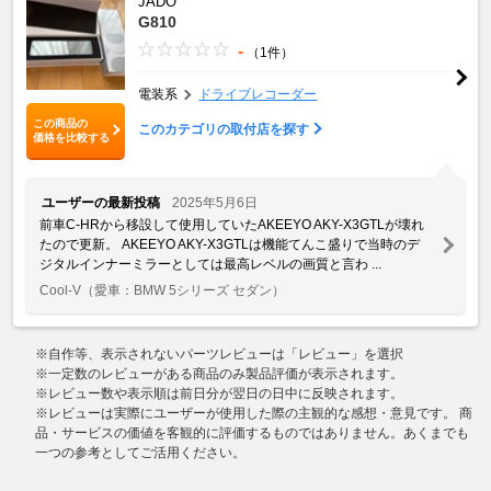
JADO
G810
-
（1件）
電装系
ドライブレコーダー
この商品の
このカテゴリの取付店を探す
価格を比較する
ユーザーの最新投稿
2025年5月6日
前車C-HRから移設して使用していたAKEEYO AKY-X3GTLが壊れ
たので更新。 AKEEYO AKY-X3GTLは機能てんこ盛りで当時のデ
ジタルインナーミラーとしては最高レベルの画質と言わ ...
Cool-V
（愛車：BMW 5シリーズ セダン）
※自作等、表示されないパーツレビューは「レビュー」を選択
※一定数のレビューがある商品のみ製品評価が表示されます。
※レビュー数や表示順は前日分が翌日の日中に反映されます。
※レビューは実際にユーザーが使用した際の主観的な感想・意見です。 商
品・サービスの価値を客観的に評価するものではありません。あくまでも
一つの参考としてご活用ください。