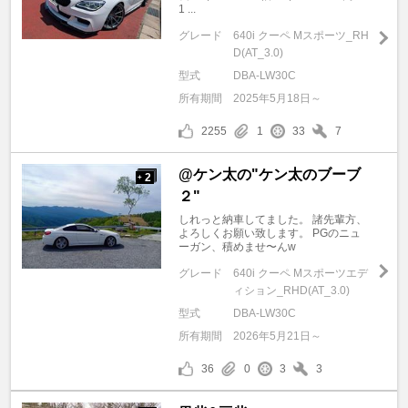
1 ...
グレード
640i クーペ Mスポーツ_RH
D(AT_3.0)
型式
DBA-LW30C
所有期間
2025年5月18日～
2255
1
33
7
@ケン太の"ケン太のブーブ
2
+
２"
しれっと納車してました。 諸先輩方、
よろしくお願い致します。 PGのニュ
ーガン、積めませ〜んw
グレード
640i クーペ Mスポーツエデ
ィション_RHD(AT_3.0)
型式
DBA-LW30C
所有期間
2026年5月21日～
36
0
3
3