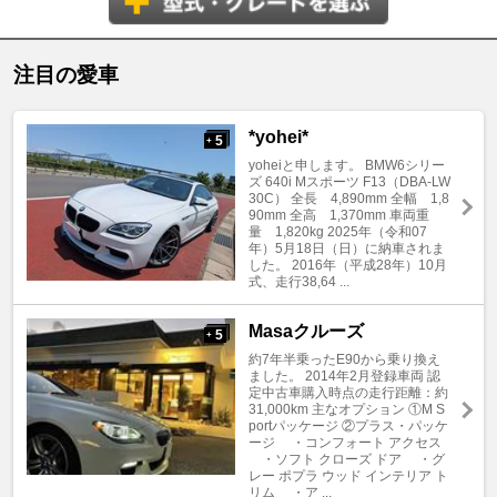
注目の愛車
*yohei*
5
+
yoheiと申します。 BMW6シリー
ズ 640i Mスポーツ F13（DBA-LW
30C） 全長 4,890mm 全幅 1,8
90mm 全高 1,370mm 車両重
量 1,820kg 2025年（令和07
年）5月18日（日）に納車されま
した。 2016年（平成28年）10月
式、走行38,64 ...
Masaクルーズ
5
+
約7年半乗ったE90から乗り換え
ました。 2014年2月登録車両 認
定中古車購入時点の走行距離：約
31,000km 主なオプション ①M S
portパッケージ ②プラス・パッケ
ージ ・コンフォート アクセス
・ソフト クローズ ドア ・グ
レー ポプラ ウッド インテリア ト
リム ・ア ...