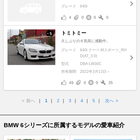
グレード
640i
4
0
0
0
トミトミー
5
+
久しぶりの６気筒に感動中。
グレード
640i クーペ Mスポーツ_RH
D(AT_3.0)
型式
DBA-LW30C
所有期間
2022年3月13日～
49
0
0
35
<
前へ
｜
1
｜
2
｜
3
｜
4
｜
5
｜
次へ
>
BMW 6シリーズに所属するモデルの愛車紹介