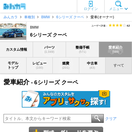
ログイン
メニュー
みんカラ
車種別
BMW
6シリーズ クーペ
愛車(オーナー)
ユーザー評価：
4.2
BMW
6シリーズ クーペ
パーツ
整備手帳
愛車紹介
カスタム情報
(1,049)
(571)
(599)
モデル
レビュー
燃費
中古車
すべて
トップ
(100)
(201)
(43)
愛車紹介
- 6シリーズ クーペ
クリア