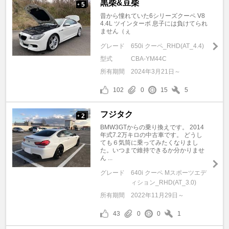
黒柴&豆柴
5
+
昔から憧れていた6シリーズクーペ V8
4.4L ツインターボ 息子には負けてられ
ません（ぇ
グレード
650i クーペ_RHD(AT_4.4)
型式
CBA-YM44C
所有期間
2024年3月21日～
102
0
15
5
フジタク
2
+
BMW3GTからの乗り換えです。 2014
年式7.2万キロの中古車です。 どうし
ても６気筒に乗ってみたくなりまし
た。いつまで維持できるか分かりませ
ん ...
グレード
640i クーペ Mスポーツエデ
ィション_RHD(AT_3.0)
所有期間
2022年11月29日～
43
0
0
1