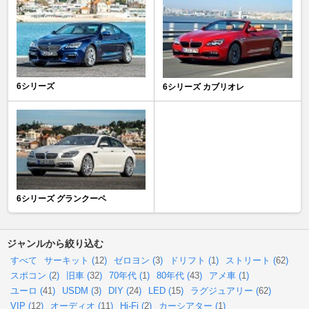
6シリーズ
6シリーズ カブリオレ
6シリーズ グランクーペ
ジャンルから絞り込む
すべて
サーキット (
12
)
ゼロヨン (
3
)
ドリフト (
1
)
ストリート (
62
)
スポコン (
2
)
旧車 (
32
)
70年代 (
1
)
80年代 (
43
)
アメ車 (
1
)
ユーロ (
41
)
USDM (
3
)
DIY (
24
)
LED (
15
)
ラグジュアリー (
62
)
VIP (
12
)
オーディオ (
11
)
Hi-Fi (
2
)
カーシアター (
1
)