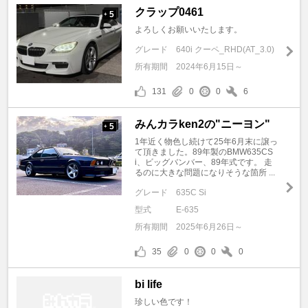
クラップ0461
5
+
よろしくお願いいたします。
グレード
640i クーペ_RHD(AT_3.0)
所有期間
2024年6月15日～
131
0
0
6
みんカラken2の"ニーヨン"
5
+
1年近く物色し続けて25年6月末に譲っ
て頂きました。89年製のBMW635CS
i、ビッグバンバー、89年式です。 走
るのに大きな問題になりそうな箇所 ...
グレード
635C Si
型式
E-635
所有期間
2025年6月26日～
35
0
0
0
bi life
珍しい色です！