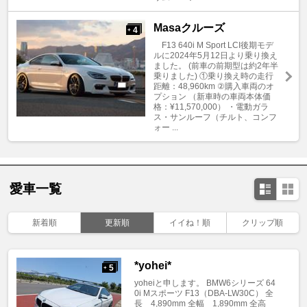
Masaクルーズ
4
+
F13 640i M Sport LCI後期モデ
ルに2024年5月12日より乗り換え
ました。 (前車の前期型は約2年半
乗りました) ①乗り換え時の走行
距離：48,960km ②購入車両のオ
プション （新車時の車両本体価
格：¥11,570,000） ・電動ガラ
ス・サンルーフ（チルト、コンフ
ォー ...
愛車一覧
新着順
更新順
イイね！順
クリップ順
*yohei*
5
+
yoheiと申します。 BMW6シリーズ 64
0i Mスポーツ F13（DBA-LW30C） 全
長 4,890mm 全幅 1,890mm 全高