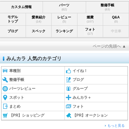
パーツ
整備手帳
カスタム情報
(62)
(63)
モデル
愛車紹介
レビュー
燃費
Q&A
トップ
(14)
(5)
(107)
(0)
フォト
ブログ
スペック
ランキング
中古車
(17)
ページの先頭へ ▲
みんカラ 人気のカテゴリ
車種別
イイね！
整備手帳
ブログ
パーツレビュー
グループ
スポット
みんカラ＋
まとめ
フォト
【PR】ショッピング
【PR】オークション
もっと見る