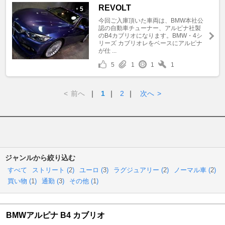
REVOLT
5
+
今回ご入庫頂いた車両は、BMW本社公
認の自動車チューナー、アルピナ社製
のB4カブリオになります。BMW・4シ
リーズ カブリオレをベースにアルピナ
が仕 ...
5
1
1
1
<
前へ
｜
1
｜
2
｜
次へ
>
ジャンルから絞り込む
すべて
ストリート (
2
)
ユーロ (
3
)
ラグジュアリー (
2
)
ノーマル車 (
2
)
買い物 (
1
)
通勤 (
3
)
その他 (
1
)
BMWアルピナ B4 カブリオ