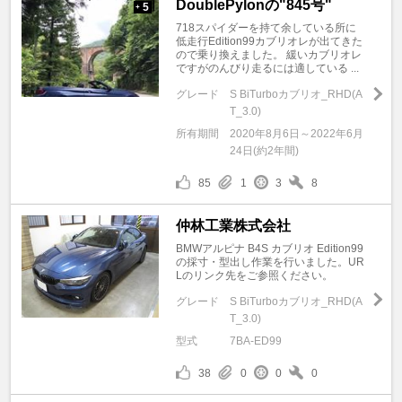
DoublePylonの"845号"
5
+
718スパイダーを持て余している所に
低走行Edition99カブリオレが出てきた
ので乗り換えました。 緩いカブリオレ
ですがのんびり走るには適している ...
グレード
S BiTurboカブリオ_RHD(A
T_3.0)
所有期間
2020年8月6日～2022年6月
24日(約2年間)
85
1
3
8
仲林工業株式会社
BMWアルピナ B4S カブリオ Edition99
の採寸・型出し作業を行いました。UR
Lのリンク先をご参照ください。
グレード
S BiTurboカブリオ_RHD(A
T_3.0)
型式
7BA-ED99
38
0
0
0