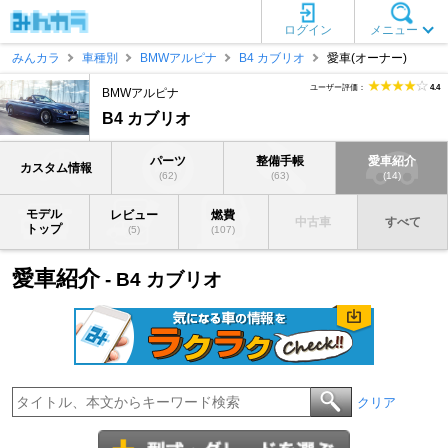
ログイン
メニュー
みんカラ
車種別
BMWアルピナ
B4 カブリオ
愛車(オーナー)
ユーザー評価：
4.4
BMWアルピナ
B4 カブリオ
パーツ
整備手帳
愛車紹介
カスタム情報
(62)
(63)
(14)
モデル
レビュー
燃費
中古車
すべて
トップ
(5)
(107)
愛車紹介
- B4 カブリオ
クリア