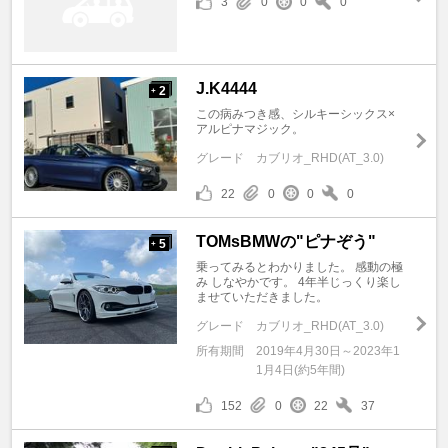
3
0
0
0
J.K4444
2
+
この病みつき感、シルキーシックス×
アルピナマジック。
グレード
カブリオ_RHD(AT_3.0)
22
0
0
0
TOMsBMWの"ピナぞう"
5
+
乗ってみるとわかりました。 感動の極
み しなやかです。 4年半じっくり楽し
ませていただきました。
グレード
カブリオ_RHD(AT_3.0)
所有期間
2019年4月30日～2023年1
1月4日(約5年間)
152
0
22
37