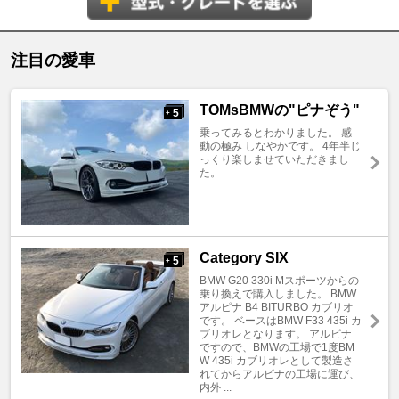
注目の愛車
TOMsBMWの"ピナぞう"
5
+
乗ってみるとわかりました。 感
動の極み しなやかです。 4年半じ
っくり楽しませていただきまし
た。
Category SIX
5
+
BMW G20 330i Mスポーツからの
乗り換えで購入しました。 BMW
アルピナ B4 BITURBO カブリオ
です。 ベースはBMW F33 435i カ
ブリオレとなります。 アルピナ
ですので、BMWの工場で1度BM
W 435i カブリオレとして製造さ
れてからアルピナの工場に運び、
内外 ...