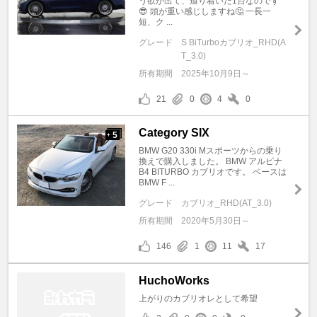
う欲が出て、辿り着いた1台なのです
😎 頭が重い感じしますね🤔 一長一
短、ク ...
グレード
S BiTurboカブリオ_RHD(A
T_3.0)
所有期間
2025年10月9日～
21
0
4
0
Category SIX
5
+
BMW G20 330i Mスポーツからの乗り
換えで購入しました。 BMW アルピナ
B4 BITURBO カブリオです。 ベースは
BMW F ...
グレード
カブリオ_RHD(AT_3.0)
所有期間
2020年5月30日～
146
1
11
17
HuchoWorks
上がりのカブリオレとして希望