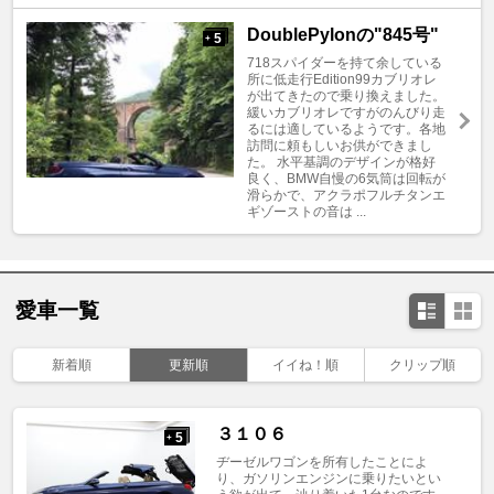
DoublePylonの"845号"
5
+
718スパイダーを持て余している
所に低走行Edition99カブリオレ
が出てきたので乗り換えました。
緩いカブリオレですがのんびり走
るには適しているようです。各地
訪問に頼もしいお供ができまし
た。 水平基調のデザインが格好
良く、BMW自慢の6気筒は回転が
滑らかで、アクラポフルチタンエ
ギゾーストの音は ...
愛車一覧
新着順
更新順
イイね！順
クリップ順
３１０６
5
+
ヂーゼルワゴンを所有したことによ
り、ガソリンエンジンに乗りたいとい