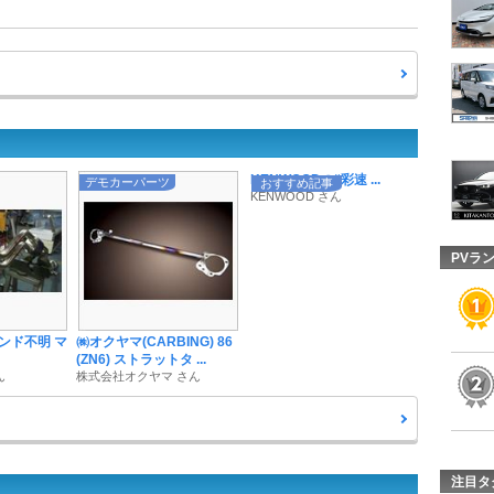
KENWOODの“彩速 ...
デモカーパーツ
おすすめ記事
KENWOOD さん
PVラ
ンド不明 マ
㈱オクヤマ(CARBING) 86
(ZN6) ストラットタ ...
ん
株式会社オクヤマ さん
注目タ