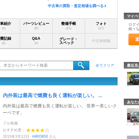
-
中古車の買取・査定相場を調べる
マイペ
愛車紹介
パーツレビュー
整備手帳
フォト
ログ
(4)
(8)
(21)
(27)
様々
燃費記録
Q&A
グレード・
中古車情報
スペック
(6)
(0)
最近見
全てクリア
内外装は最高で燃費も良く運転が楽しい。 ...
あなた
内外装は最高で燃費も良く運転が楽しい。 世界一美しいク
ーペです。
フル装備
おすすめ度：
2015年3月12日
HIRO850
さん