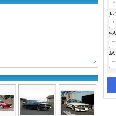
モデ
年式
走行