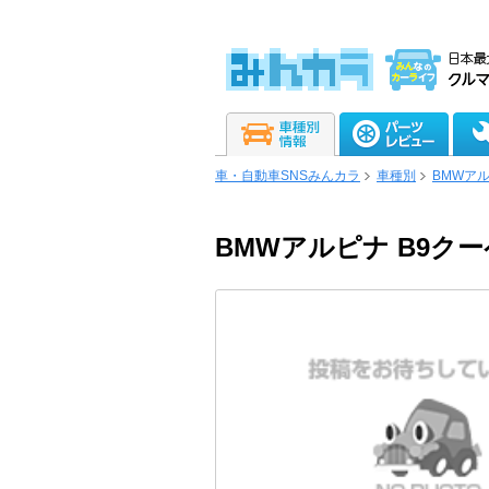
車・自動車SNSみんカラ
車種別
BMWア
BMWアルピナ B9クー