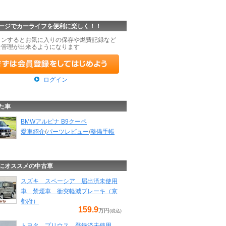
ージでカーライフを便利に楽しく！！
インするとお気に入りの保存や燃費記録など
な管理が出来るようになります
ログイン
た車
BMWアルピナ B9クーペ
愛車紹介
/
パーツレビュー
/
整備手帳
にオススメの中古車
スズキ スペーシア 届出済未使用
車 禁煙車 衝突軽減ブレーキ（京
都府）
159.9
万円
(税込)
トヨタ プリウス 登録済未使用