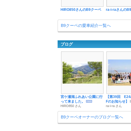
HIRO850さんのB9クーペ
ra-i-raさんの
B9クーペの愛車紹介一覧へ
ブログ
宮ケ瀬湖ふれあい公園に行
【第39回 E24
って来ました。
Fのお知らせ】
HIRO850 さん
ra-i-ra さん
B9クーペオーナーのブログ一覧へ