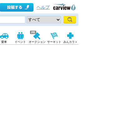
ヘルプ
愛車
イベント
オークション
サーキット
みんカラ＋