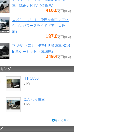
車 純正ナビTV（佐賀県）
410.0
万円
(税込)
スズキ ソリオ 後席左側ワンアク
ションパワースライドドア（大阪
府）
187.0
万円
(税込)
マツダ CX-5 デモUP 禁煙車 BOS
E 革シート ナビ（茨城県）
349.4
万円
(税込)
ンキング
HIRO850
3 PV
こだわり親父
1 PV
もっと見る
グ