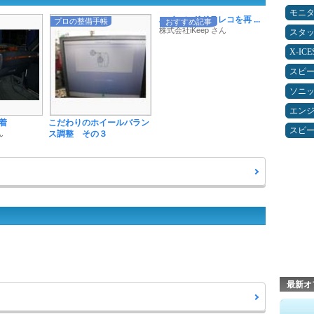
モニ
ハイエンドドラレコを再 ...
プロの整備手帳
おすすめ記事
株式会社iKeep さん
スタ
X-IC
スピ
ソニ
エン
着
こだわりのホイールバラン
スピ
ん
ス調整 その３
最新オ