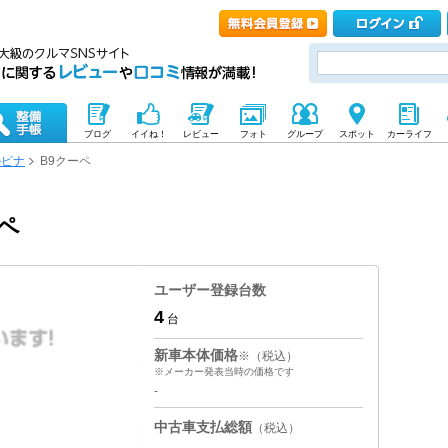
ブログ
イイね！
レビュー
フォト
グループ
スポット
カーライフ
ルピナ
B9クーペ
ペ
ユーザー登録台数
4
台
新車本体価格
※（税込）
※メーカー発表当時の価格です
-
中古車支払総額
（税込）