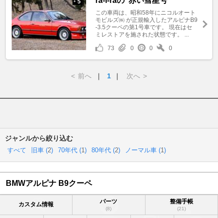
ra-i-raの"赤い彗星号"
5
+
この車両は、昭和58年にニコルオート
モビルズ㈱ が正規輸入したアルピナB9
-3.5クーペの第1号車です。 現在はセ
ミレストアを施された状態です。 ...
73
0
0
0
<
前へ
｜
1
｜
次へ
>
ジャンルから絞り込む
すべて
旧車 (
2
)
70年代 (
1
)
80年代 (
2
)
ノーマル車 (
1
)
BMWアルピナ B9クーペ
パーツ
整備手帳
カスタム情報
(8)
(21)