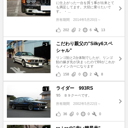
に仕上がった一台を買う事が出来とて
も満足してます。大切に乗りたいで
す。 ・ ...
所有期間
2014年5月20日～
202
2
6
13
こだわり親父の"Silky6スペ
3
+
シャル"
リンゴ飴と2台体制でしたが、リンゴ
飴の嫁ぎ先が決まったのでB9がこれか
らメインカーになります
158
0
2
8
ライダー 993RS
1
+
'85 Ｂ９クーペです。
所有期間
2002年5月22日～
36
0
0
0