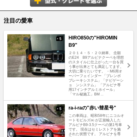
注目の愛車
HIRO850の"HIROMIN
5
+
B9"
２０１４・５・２０納車、 念願
のE24 B9アルピナクーペを理想
のスタイルに仕上がった一台を買
う事が出来とても満足してます。
大切に乗りたいです。 ・M6用オ
ーバーフェインダー 「ブレンボ
ブレーキシステム」「ナビゲーシ
ョ ンシステム」 「アルピナ専
用17インチアルミホイール」
「マル秘施工」BM ...
ra-i-raの"赤い彗星号"
5
+
この車両は、昭和58年にニコルオ
ートモビルズ㈱ が正規輸入した
アルピナB9-3.5クーペの第1号車
です。 現在はセミレストアを施
された状態です。 アルピナを尊