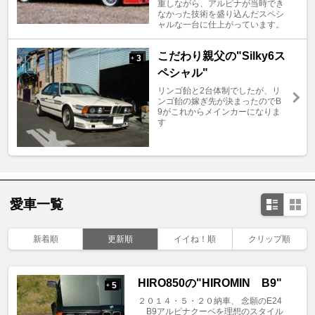
重しながら、アルピナが当時でき
なかった技術を盛り込んだスペシ
ャルな一台に仕上がっています。
こだわり親父の"Silky6ス
3
+
ペシャル"
リンゴ飴と2台体制でしたが、リ
ンゴ飴の嫁ぎ先が決まったのでB
9がこれからメインカーになりま
す
愛車一覧
新着順
更新順
イイね！順
クリップ順
HIRO850の"HIROMIN B9"
5
+
２０１４・５・２０納車、 念願のE24
B9アルピナクーペを理想のスタイル