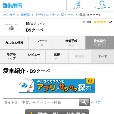
ログイン
メニュー
みんカラ
車種別
BMWアルピナ
B9クーペ
愛車(オーナー)
ユーザー評価：
4.5
BMWアルピナ
B9クーペ
パーツ
整備手帳
愛車紹介
カスタム情報
(8)
(21)
(4)
モデル
レビュー
燃費
中古車
すべて
トップ
(1)
(6)
愛車紹介
- B9クーペ
クリア