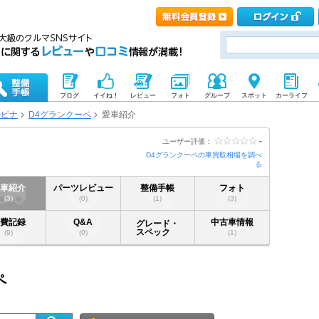
ブログ
イイね！
レビュー
フォト
グループ
スポット
カーライフ
ルピナ
D4グランクーペ
愛車紹介
-
ユーザー評価：
D4グランクーペの車買取相場を調べ
る
愛車紹介
パーツレビュー
整備手帳
フォト
(3)
(0)
(1)
(3)
燃費記録
Q&A
中古車情報
グレード・
スペック
(9)
(0)
(1)
ペ