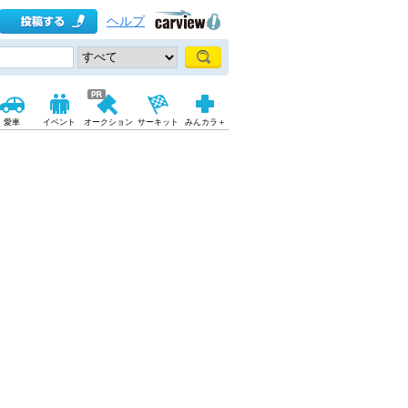
ヘルプ
愛車
イベント
オークション
サーキット
みんカラ＋