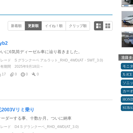
新着順
更新順
イイね！順
クリップ順
yb2
ついに6気筒ディーゼル車に辿り着きました。
注目タ
グレード
S グランクーペ アルラット_RHD_4WD(AT・SWT_3.0)
モニ
所有期間
2025年9月18日～
17
0
0
0
X-ICE
ソニ
カー
HON
SUBA
元2003Vリミ乗り
オーダーする事、十数か月。ついに納車
グレード
D4 S グランクーペ_RHD_4WD(AT_3.0)