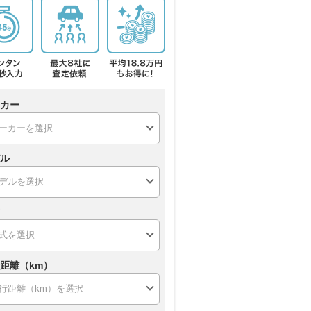
カー
ル
距離（km）