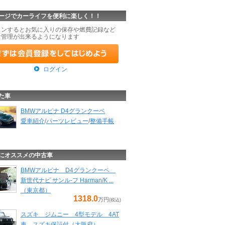
ージでカーライフを便利に楽しく！！
インするとお気に入りの保存や燃費記録など
な管理が出来るようになります
ログイン
た車
BMWアルピナ D4グランクーペ
愛車紹介
/
パーツレビュー
/
整備手帳
にオススメの中古車
BMWアルピナ D4グランクーペ
新世代ナビ サンル-フ Harman/K ...
（東京都）
1318.0
万円
(税込)
スズキ ジムニー 4型モデル 4AT
車 スズキ保証付（大阪府）