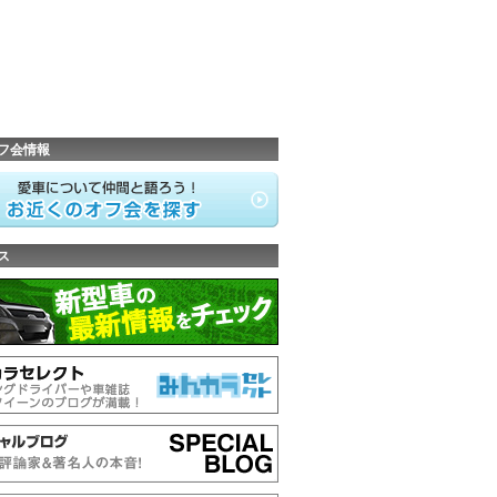
フ会情報
ス