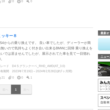
18
0
0
0
最新オ
ミッキー８
RS4からの乗り換えです。 良い車でしたが、ディーラーが商
務無いので気持ちよく付き合い出来るBMWに回帰 乗り換えを
急いでは居ませんでしたが、展示されてた車を見て一目惚れ
ニュー
。
グレード
D4 S グランクーペ_RHD_4WD(AT_3.0)
所有期間
2023年7月19日～2024年2月28日(約7ヶ月間)
21
0
0
1
前へ
1
次へ