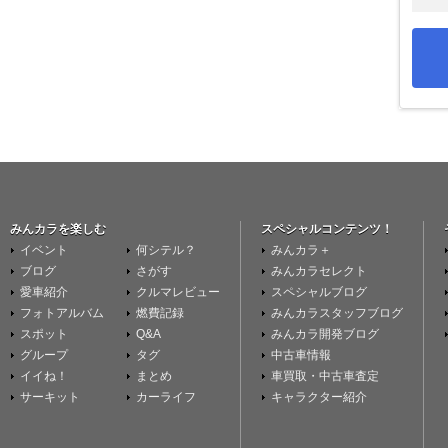
みんカラを楽しむ
スペシャルコンテンツ！
イベント
何シテル？
みんカラ＋
ブログ
さがす
みんカラセレクト
愛車紹介
クルマレビュー
スペシャルブログ
フォトアルバム
燃費記録
みんカラスタッフブログ
スポット
Q&A
みんカラ開発ブログ
グループ
タグ
中古車情報
イイね！
まとめ
車買取・中古車査定
サーキット
カーライフ
キャラクター紹介