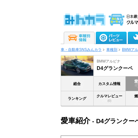
車・自動車SNSみんカラ
車種別
BMWア
BMWアルピナ
D4グランクーペ
総合
カスタム情報
クルマレビュー
ランキング
(0)
愛車紹介
- D4グランクー