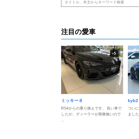
注目の愛車
5
+
ミッキー８
kyb2
RS4からの乗り換えです。 良い車で
ついに
したが、ディーラーが商務無いので
ました
...