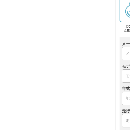
メー
モデ
年式
走行