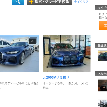
全てクリア
マイペ
ログ
様々
1
+
最近見
あなた
元2003Vリミ乗り
6気筒ディーゼル車に辿り着き
オーダーする事、十数か月。ついに
。
納車