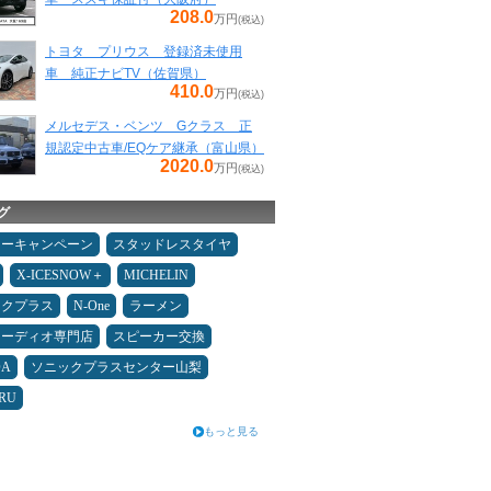
208.0
万円
(税込)
トヨタ プリウス 登録済未使用
車 純正ナビTV（佐賀県）
410.0
万円
(税込)
メルセデス・ベンツ Gクラス 正
規認定中古車/EQケア継承（富山県）
2020.0
万円
(税込)
グ
ターキャンペーン
スタッドレスタイヤ
X-ICESNOW＋
MICHELIN
ックプラス
N-One
ラーメン
オーディオ専門店
スピーカー交換
DA
ソニックプラスセンター山梨
RU
もっと見る