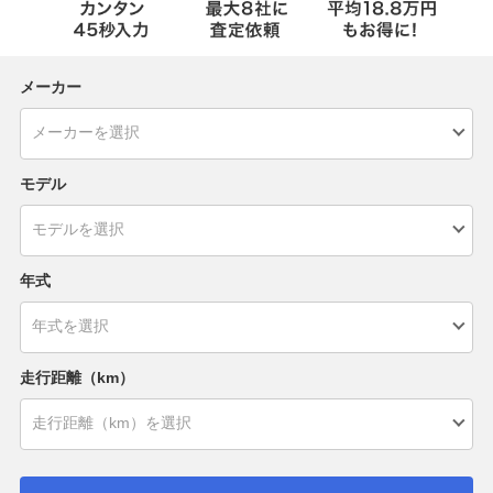
メーカー
モデル
年式
走行距離（km）