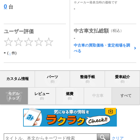
※メーカー発表当時の価格です
0
台
-
中古車支払総額
（税込）
ユーザー評価
-
中古車の買取価格・査定相場を調
べる
-
(
-
件)
パーツ
整備手帳
愛車紹介
カスタム情報
(0)
(0)
(0)
モデル
レビュー
燃費
中古車
すべて
トップ
(0)
(0)
クリア