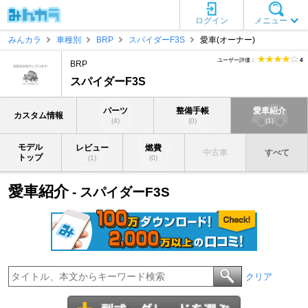
ログイン
メニュー
みんカラ
車種別
BRP
スパイダーF3S
愛車(オーナー)
ユーザー評価：
4
BRP
スパイダーF3S
パーツ
整備手帳
愛車紹介
カスタム情報
(4)
(0)
(1)
モデル
レビュー
燃費
中古車
すべて
トップ
(1)
(0)
愛車紹介
- スパイダーF3S
クリア