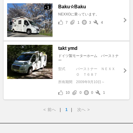
Baku☆Baku
1
+
NEXXOに乗っています。
7
1
3
4
takt ymd
ドイツ製モーターホーム バーストナ
ー
型式
バーストナー ＮＥＸＸ
Ｏ Ｔ６８７
所有期間
2009年9月10日～
10
0
0
1
<
前へ
｜
1
｜
次へ
>