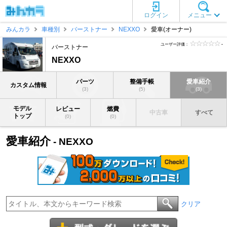
ログイン
メニュー
みんカラ
車種別
バーストナー
NEXXO
愛車(オーナー)
ユーザー評価：
-
バーストナー
NEXXO
パーツ
整備手帳
愛車紹介
カスタム情報
(3)
(5)
(3)
モデル
レビュー
燃費
中古車
すべて
トップ
(0)
(0)
愛車紹介
- NEXXO
クリア