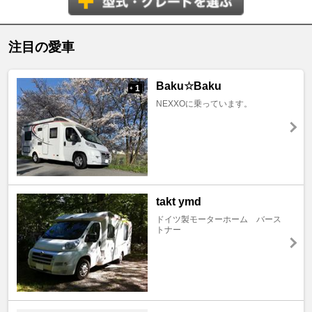
注目の愛車
Baku☆Baku
1
+
NEXXOに乗っています。
takt ymd
ドイツ製モーターホーム バース
トナー