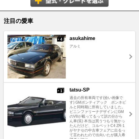
注目の愛車
asukahime
4
+
アルミ
tatsu-SP
1
+
過去の所有車両です(拾い画像で
す) GMポンティアック ボンネビ
ルと同時期に所有していました。
ピニンファリーナデザインにGM
のV8が載ってるって訳の分から
ん車(笑) 本当は買うつもり無かっ
たんだけど、コルベットC4 ZR-1
がヤナセの中古車フェアに出るっ
て言われたので出向いたが購入希