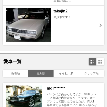
望者が他に ...
takajin2
1
+
希少車です！
愛車一覧
新着順
更新順
イイね！順
クリップ順
mqi********
パーツ代が高かったですが、V8サウン
ドと高級な内装が良かったです。オー
プンにして楽しんでましたが、購入1
年余りで信号停止中にAE86から後ろか