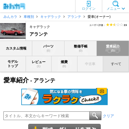
ログイン
メニュー
みんカラ
車種別
キャデラック
アランテ
愛車(オーナー)
ユーザー評価：
2.5
キャデラック
アランテ
パーツ
整備手帳
愛車紹介
カスタム情報
(0)
(0)
(5)
モデル
レビュー
燃費
中古車
すべて
トップ
(1)
(0)
愛車紹介
- アランテ
クリア