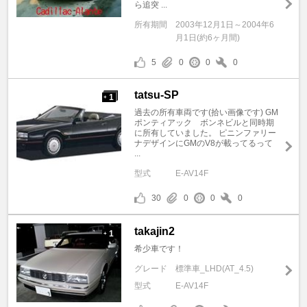
ら追突 ...
所有期間
2003年12月1日～2004年6
月1日(約6ヶ月間)
5
0
0
0
tatsu-SP
1
+
過去の所有車両です(拾い画像です) GM
ポンティアック ボンネビルと同時期
に所有していました。 ピニンファリー
ナデザインにGMのV8が載ってるって
...
型式
E-AV14F
30
0
0
0
takajin2
1
+
希少車です！
グレード
標準車_LHD(AT_4.5)
型式
E-AV14F