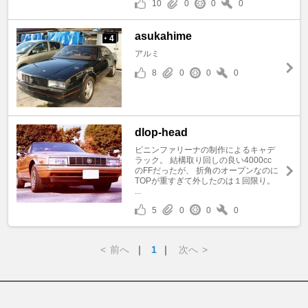
10
0
0
0
asukahime
4
+
アルミ
8
0
0
0
dlop-head
ピニンファリーナの制作によるキャデ
ラック。 結構取り回しの良い4000cc
のFFだったが、 折角のオープンなのに
TOPが重すぎて外したのは１回限り。
...
5
0
0
0
<
前へ
｜
1
｜
次へ
>