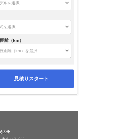
距離（km）
見積りスタート
その他
みんカラとは