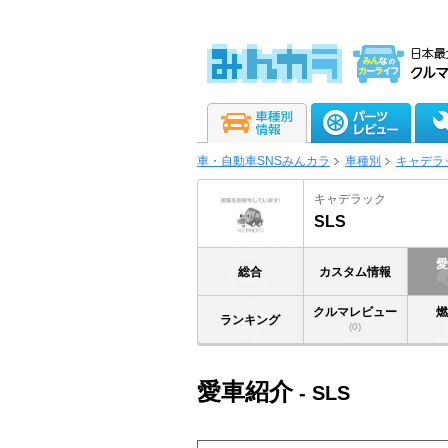
車・自動車SNSみんカラ
車種別
キャデラ
キャデラック
SLS
総合
カスタム情報
クルマレビュー
ランキング
(0)
愛車紹介
- SLS