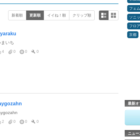
フェ
新着順
更新順
イイね！順
クリップ順
ソニ
フロ
yaraku
京都
いまいち
4
0
0
0
aygozahn
最新オ
aygozahn
2
0
0
0
ニュー