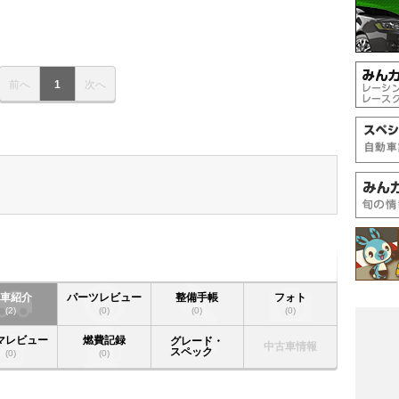
前へ
1
次へ
愛車紹介
パーツレビュー
整備手帳
フォト
(2)
(0)
(0)
(0)
マレビュー
燃費記録
グレード・
中古車情報
スペック
(0)
(0)