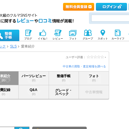
ブログ
イイね！
レビュー
フォト
グループ
スポット
カーライフ
ック
SLS
愛車紹介
-
ユーザー評価：
中古車の買取・査定相場を調べる
愛車紹介
パーツレビュー
整備手帳
フォト
(2)
(0)
(0)
(0)
燃費記録
Q&A
グレード・
中古車情報
スペック
(0)
(0)