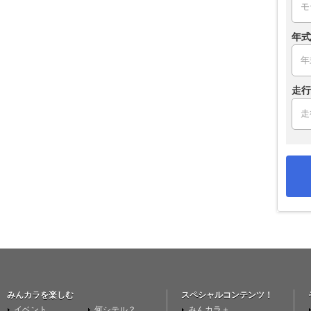
年式
走行
みんカラを楽しむ
スペシャルコンテンツ！
イベント
何シテル？
みんカラ＋