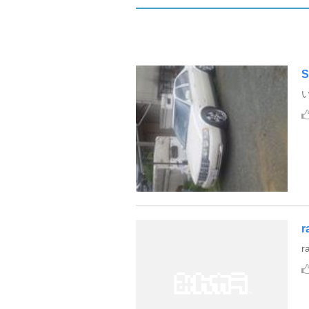
S
r
r