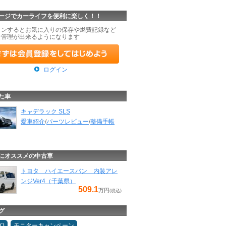
ージでカーライフを便利に楽しく！！
インするとお気に入りの保存や燃費記録など
な管理が出来るようになります
ログイン
た車
キャデラック SLS
愛車紹介
/
パーツレビュー
/
整備手帳
にオススメの中古車
トヨタ ハイエースバン 内装アレ
ンジVer4（千葉県）
509.1
万円
(税込)
グ
MO
モニターキャンペーン