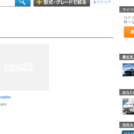
全てクリア
マイペ
ログ
様々
最近見
あなた
ozahn
zahn
注目タ
TAK