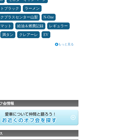
ムトブラック
ラーメン
ックプラスセンター山梨
N-One
アマット
給油＆燃費記録
レギュラー
満タン
クレアーレ
EV
もっと見る
フ会情報
ス