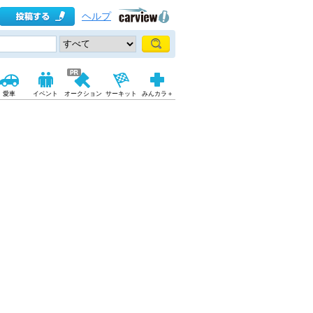
ヘルプ
愛車
イベント
オークション
サーキット
みんカラ＋