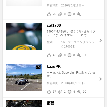
所有期間
2026年6月18日～
70
0
8
0
cat1700
1996年4月納車。 祝２０年♪ またオブ
ジェになってますが・・・(^^;;
型式
'96 ケータハム クラシッ
ク1700SE
46
0
8
67
kazuPK
5
+
ケータハム SuperLightRに乗っていま
す。
所有期間
2013年10月19日～
57
1
4
10
磨呂