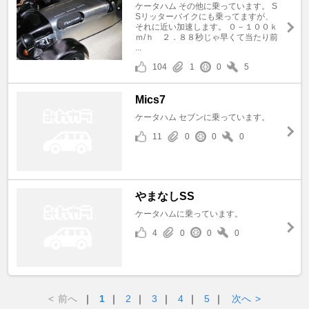
ケータハム その他に乗っています。 S
Sリッターバイクにも乗ってますが、
それに近い加速します。 ０－１００ｋ
ｍ/ｈ ２．８８秒じゃ早くて当たり前
...
104
1
0
5
Mics7
ケータハム セブンに乗っています。
11
0
0
0
やまなしSS
ケータハムに乗っています。
4
0
0
0
<
前へ
｜
1
｜
2
｜
3
｜
4
｜
5
｜
次へ
>