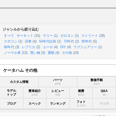
ジャンルから絞り込む
すべて
サーキット (
15
)
ラリー (
1
)
ゼロヨン (
1
)
ストリート (
28
)
スポコン (
1
)
旧車 (
4
)
50年代以前 (
1
)
70年代 (
2
)
80年代 (
5
)
90年代 (
3
)
レプリカ (
2
)
ユーロ (
4
)
DIY (
4
)
ラグジュアリー (
1
)
ノーマル車 (
13
)
買い物 (
3
)
通勤 (
4
)
その他 (
10
)
ケータハム その他
パーツ
整備手帳
カスタム情報
(205)
(547)
モデル
愛車紹介
レビュー
燃費
Q&A
トップ
(113)
(36)
(625)
(0)
フォト
ブログ
スペック
ランキング
中古車
(1,372)