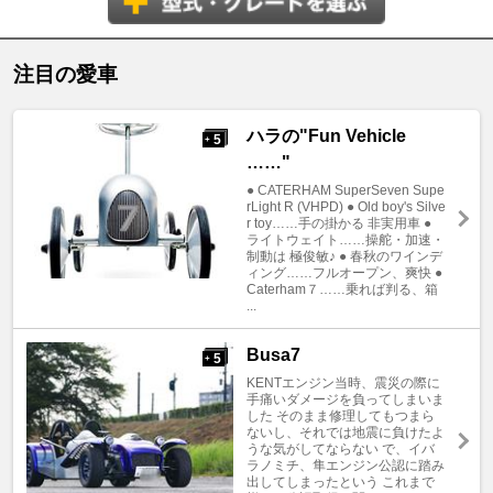
注目の愛車
ハラの"Fun Vehicle
5
+
……"
● CATERHAM SuperSeven Supe
rLight R (VHPD) ● Old boy's Silve
r toy……手の掛かる 非実用車 ●
ライトウェイト……操舵・加速・
制動は 極俊敏♪ ● 春秋のワインデ
ィング……フルオープン、爽快 ●
Caterham７……乗れば判る、箱
...
Busa7
5
+
KENTエンジン当時、震災の際に
手痛いダメージを負ってしまいま
した そのまま修理してもつまら
ないし、それでは地震に負けたよ
うな気がしてならない で、イバ
ラノミチ、隼エンジン公認に踏み
出してしまったという これまで