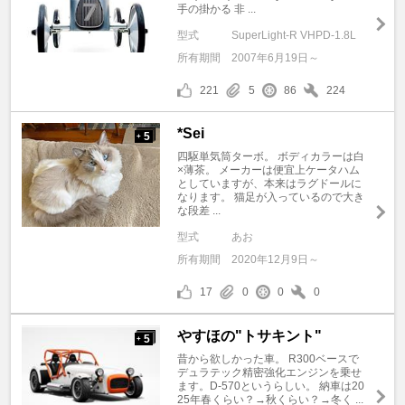
手の掛かる 非 ...
型式
SuperLight-R VHPD-1.8L
所有期間
2007年6月19日～
221
5
86
224
*Sei
5
+
四駆単気筒ターボ。 ボディカラーは白
×薄茶。 メーカーは便宜上ケータハム
としていますが、本来はラグドールに
なります。 猫足が入っているので大き
な段差 ...
型式
あお
所有期間
2020年12月9日～
17
0
0
0
やすほの"トサキント"
5
+
昔から欲しかった車。 R300ベースで
デュラテック精密強化エンジンを乗せ
ます。D-570というらしい。 納車は20
25年春くらい？→秋くらい？→冬く ...