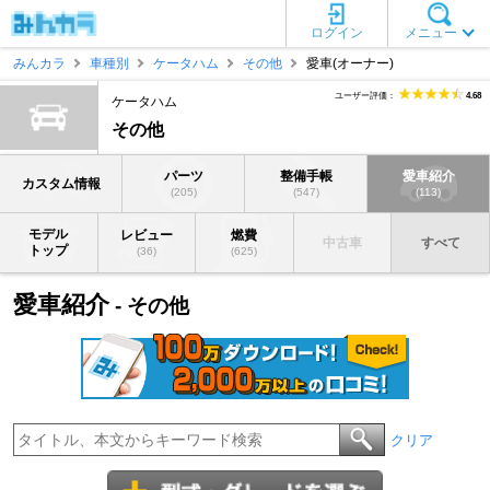
ログイン
メニュー
みんカラ
車種別
ケータハム
その他
愛車(オーナー)
ユーザー評価：
4.68
ケータハム
その他
パーツ
整備手帳
愛車紹介
カスタム情報
(205)
(547)
(113)
モデル
レビュー
燃費
中古車
すべて
トップ
(36)
(625)
愛車紹介
- その他
クリア