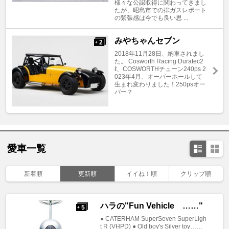
様々な公認取得に関わってきまし
たが、昭島市での排ガスレポート
の緊張感は今でも良い思 ...
みやちゃんセブン
2
+
2018年11月28日、納車されまし
た。 Cosworth Racing Duratec2
ℓ、COSWORTHチューン240ps 2
023年4月、オーバーホールして
生まれ変わりました！250psオー
バー？
愛車一覧
新着順
更新順
イイね！順
クリップ順
ハラの"Fun Vehicle ……"
5
+
● CATERHAM SuperSeven SuperLigh
t R (VHPD) ● Old boy's Silver toy……