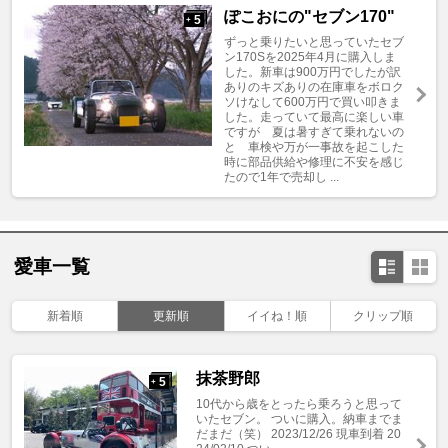
ぽこおにの"セブン170"
5
+
ずっと乗りたいと思っていたセブ
ン170Sを2025年4月に購入しま
した。新車は900万円でしたが訳
ありのキズありの在庫車をボロク
ソけなして600万円で買い叩きま
した。走っていて最高に楽しい車
ですが 夏は暑すぎて乗れないの
と 車検や万が一事故を起こした
時に部品供給や修理に不安を感じ
たので1年で売却し ...
愛車一覧
新着順
更新順
イイね！順
クリップ順
抹茶野郎
5
+
10代から歳をとったら乗ろうと思って
いたセブン。 ついに購入。納車までま
だまだ（笑） 2023/12/26 現車到着 20