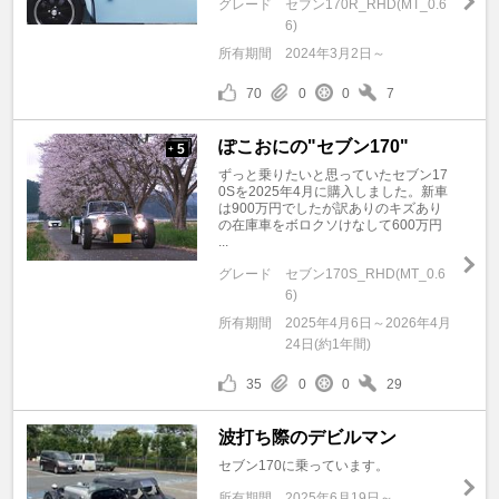
グレード
セブン170R_RHD(MT_0.6
6)
所有期間
2024年3月2日～
70
0
0
7
ぽこおにの"セブン170"
5
+
ずっと乗りたいと思っていたセブン17
0Sを2025年4月に購入しました。新車
は900万円でしたが訳ありのキズあり
の在庫車をボロクソけなして600万円
...
グレード
セブン170S_RHD(MT_0.6
6)
所有期間
2025年4月6日～2026年4月
24日(約1年間)
35
0
0
29
波打ち際のデビルマン
セブン170に乗っています。
所有期間
2025年6月19日～