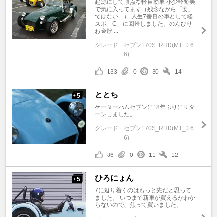
起源にして頂点な軽自動車 小少軽短美
で気に入ってます（残念ながら「安」
ではない…） 人生7番目の車として軽
スポ「C」に回帰しました。のんびり
お金貯 ...
グレード
セブン170S_RHD(MT_0.6
6)
133
0
30
14
ととち
5
+
ケーターハムセブンに18年ぶりにリタ
ーンしました。
グレード
セブン170S_RHD(MT_0.6
6)
86
0
11
12
ひろにょん
5
+
7に辿り着くのはもっと先だと思って
ました。 いつまで新車が買えるかわか
らないので、焦って買いました。