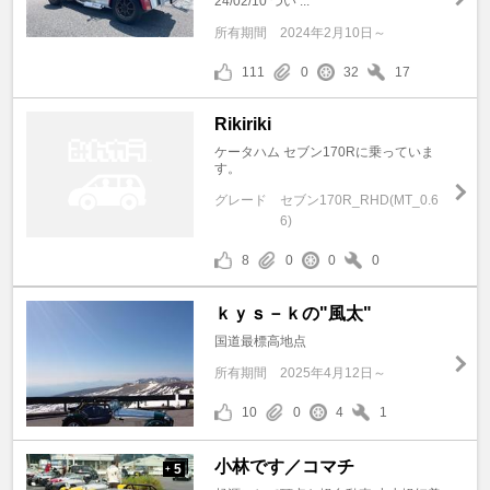
24/02/10 つい ...
所有期間
2024年2月10日～
111
0
32
17
Rikiriki
ケータハム セブン170Rに乗っていま
す。
グレード
セブン170R_RHD(MT_0.6
6)
8
0
0
0
ｋｙｓ－ｋの"風太"
国道最標高地点
所有期間
2025年4月12日～
10
0
4
1
小林です／コマチ
5
+