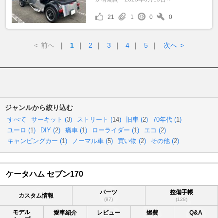
21
1
0
0
<
前へ
｜
1
｜
2
｜
3
｜
4
｜
5
｜
次へ
>
ジャンルから絞り込む
すべて
サーキット (
3
)
ストリート (
14
)
旧車 (
2
)
70年代 (
1
)
ユーロ (
1
)
DIY (
2
)
痛車 (
1
)
ローライダー (
1
)
エコ (
2
)
キャンピングカー (
1
)
ノーマル車 (
5
)
買い物 (
2
)
その他 (
2
)
ケータハム セブン170
パーツ
整備手帳
カスタム情報
(97)
(128)
モデル
愛車紹介
レビュー
燃費
Q&A