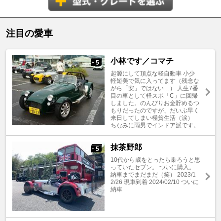
注目の愛車
小林です／コマチ
5
+
起源にして頂点な軽自動車 小少
軽短美で気に入ってます（残念な
がら「安」ではない…） 人生7番
目の車として軽スポ「C」に回帰
しました。のんびりお金貯めるつ
もりだったのですが、だいぶ早く
来日してしまい極貧生活（涙）
ちなみに雨男でインドア派です。
抹茶野郎
5
+
10代から歳をとったら乗ろうと思
っていたセブン。 ついに購入。
納車までまだまだ（笑） 2023/1
2/26 現車到着 2024/02/10 ついに
納車