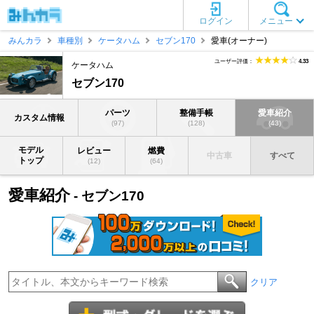
ログイン
メニュー
みんカラ
車種別
ケータハム
セブン170
愛車(オーナー)
ユーザー評価：
4.33
ケータハム
セブン170
パーツ
整備手帳
愛車紹介
カスタム情報
(97)
(128)
(43)
モデル
レビュー
燃費
中古車
すべて
トップ
(12)
(64)
愛車紹介
- セブン170
クリア