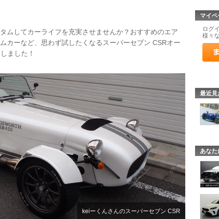
マイペ
ログ
カスタムしてカーライフを充実させませんか？おすすめのエア
様々
ムカーなど、思わず試したくなるスーパーセブン CSRオー
選しました！
最近見
あなた
keiーくんさんのスーパーセブン CSR