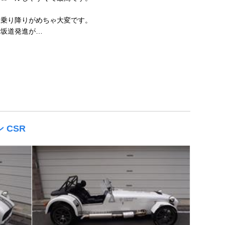
て乗り降りがめちゃ大変です。
で坂道発進が…
 CSR