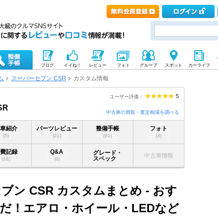
ブログ
イイね！
レビュー
フォト
グループ
スポット
カーライフ
ム
スーパーセブン CSR
カスタム情報
5
ユーザー評価：
SR
中古車の買取・査定相場を調べる
愛車紹介
パーツレビュー
整備手帳
フォト
(5)
(21)
(61)
(3)
燃費記録
Q&A
グレード・
中古車情報
スペック
(16)
(0)
ン CSR カスタムまとめ - おす
だ！エアロ・ホイール・LEDなど