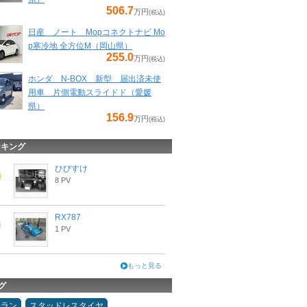
506.7
万円
(税込)
日産 ノート Mopコネクトナビ Mo
p寒冷地 全方位M（岡山県）
255.0
万円
(税込)
ホンダ N-BOX 新型 届出済未使
用車 片側電動スライドド（愛媛
県）
156.9
万円
(税込)
ンキング
ひびすけ
8 PV
RX787
1 PV
もっと見る
グ
ュラン
スタッドレスタイヤ