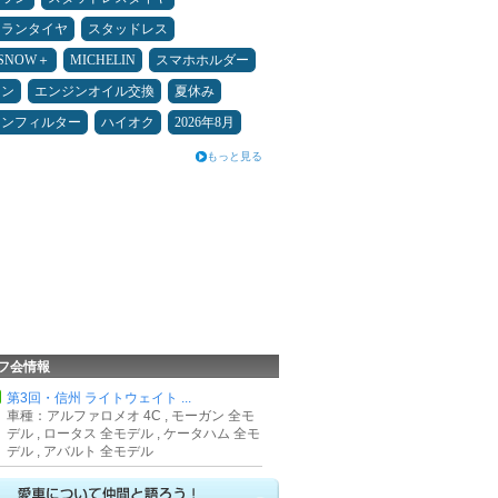
ュランタイヤ
スタッドレス
ESNOW＋
MICHELIN
スマホホルダー
メン
エンジンオイル交換
夏休み
コンフィルター
ハイオク
2026年8月
もっと見る
フ会情報
第3回・信州 ライトウェイト ...
車種：アルファロメオ 4C , モーガン 全モ
デル , ロータス 全モデル , ケータハム 全モ
デル , アバルト 全モデル