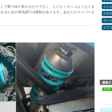
ことで乗り味が変わるだけでなく、とにかくカッコよくなりま
ミシ
魅せるための車高調”の2種類があります。あなたのスーパーセ
X-IC
ラー
エア
最新オ
長野県