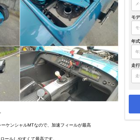
モデ
年式
走行
す。
グシーケンシャルMTなので、加速フィールが最高
トロールしやすくて最高です。