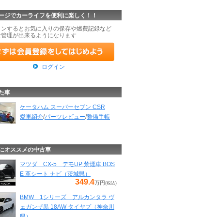
ージでカーライフを便利に楽しく！！
インするとお気に入りの保存や燃費記録など
な管理が出来るようになります
ログイン
た車
ケータハム スーパーセブン CSR
愛車紹介
/
パーツレビュー
/
整備手帳
にオススメの中古車
マツダ CX-5 デモUP 禁煙車 BOS
E 革シート ナビ（茨城県）
349.4
万円
(税込)
BMW 1シリーズ アルカンタラ ヴ
ェガンザ黒 18AW タイヤプ（神奈川
県）