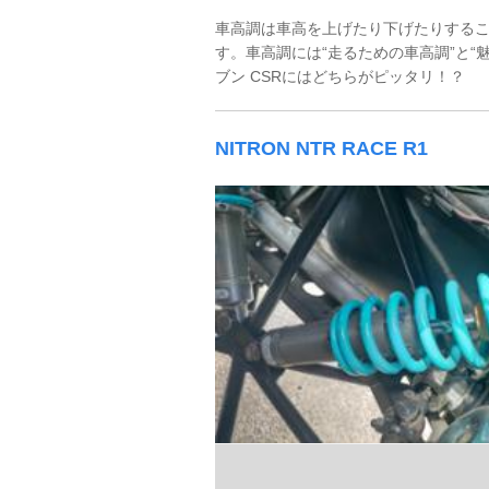
車高調は車高を上げたり下げたりする
す。車高調には“走るための車高調”と“
ブン CSRにはどちらがピッタリ！？
NITRON NTR RACE R1