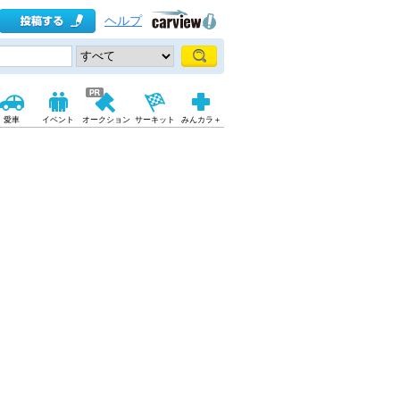
ヘルプ
愛車
イベント
オークション
サーキット
みんカラ＋