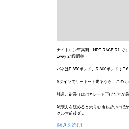
ナイトロン車高調 NRT RACE R1 で
1way 24段調整
バネはF 350ポンド、R 300ポンド ( F 6.3k 
Sタイヤでサーキット走るなら、このく
峠道、街乗りはバネレート下げた方が
減衰力を緩めると乗り心地も思いのほ
クルマ前後ダ ...
[続きを読む]