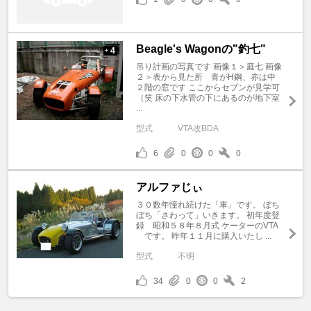
Beagle's Wagonの"釣七"
4
+
吊り計画の写真です 画像１＞庭七 画像
２＞表から見た所 青がH鋼、赤は中
２階の窓です ここからセブンが見学可
（笑 床の下水管の下にあるのが地下室
...
型式
VTA改BDA
6
0
0
0
アルファじぃ
３０数年憧れ続けた「車」です。 ぼち
ぼち「さわって」いきます。 初年度登
録 昭和５８年８月式 ケーターのVTA
です。 昨年１１月に購入いたし ...
型式
不明
34
0
0
2