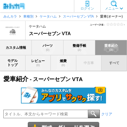
ログイン
メニュー
みんカラ
車種別
ケータハム
スーパーセブン VTA
愛車(オーナー)
ユーザー評価：
-
ケータハム
スーパーセブン VTA
パーツ
整備手帳
愛車紹介
カスタム情報
(0)
(2)
(3)
モデル
レビュー
燃費
中古車
すべて
トップ
(0)
(0)
愛車紹介
- スーパーセブン VTA
クリア