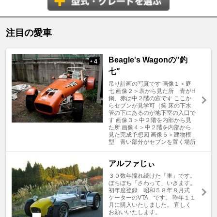
注目の愛車
Beagle's Wagonの"釣
4
+
七"
吊り計画の写真です 画像１＞庭
七 画像２＞表から見た所 青がH
鋼、赤は中２階の窓です ここか
らセブンが見学可（笑 床の下水
管の下にあるのが地下室の入口で
す 画像３＞中２階を内部から見
た所 画像４＞中２階を内部から
見た完成予想図 画像５＞建物模
型 青い部分がセブンを置く場所
アルファじぃ
３０数年憧れ続けた「車」です。
ぼちぼち「さわって」いきます。
初年度登録 昭和５８年８月式
ケーターのVTA です。 昨年１１
月に購入いたしました。 宜しく
お願いいたします。