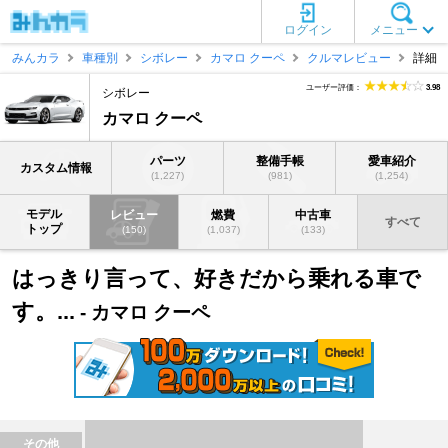
ログイン
メニュー
みんカラ
車種別
シボレー
カマロ クーペ
クルマレビュー
詳細
ユーザー評価：
3.98
シボレー
カマロ クーペ
パーツ
整備手帳
愛車紹介
カスタム情報
(1,227)
(981)
(1,254)
モデル
レビュー
燃費
中古車
すべて
トップ
(150)
(1,037)
(133)
はっきり言って、好きだから乗れる車で
す。...
- カマロ クーペ
その他