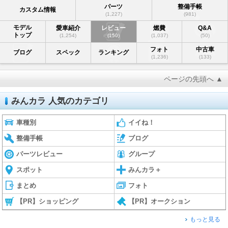
パーツ
整備手帳
カスタム情報
(1,227)
(981)
モデル
愛車紹介
レビュー
燃費
Q&A
トップ
(1,254)
(150)
(1,037)
(50)
フォト
中古車
ブログ
スペック
ランキング
(1,236)
(133)
ページの先頭へ ▲
みんカラ 人気のカテゴリ
車種別
イイね！
整備手帳
ブログ
パーツレビュー
グループ
スポット
みんカラ＋
まとめ
フォト
【PR】ショッピング
【PR】オークション
もっと見る