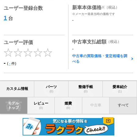
新車本体価格
※
（税込）
ユーザー登録台数
※メーカー発表当時の価格です
1
台
-
中古車支払総額
（税込）
ユーザー評価
-
中古車の買取価格・査定相場を調
べる
-
(
-
件)
パーツ
整備手帳
愛車紹介
カスタム情報
(0)
(0)
(1)
モデル
レビュー
燃費
中古車
すべて
トップ
(0)
(0)