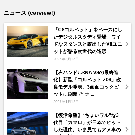
ニュース (carview!)
「C8コルベット」をベースにし
たデジタルスタディ登場。ワイ
ドなスタンスと露出したV8ユニ
ットが語る次世代の造形
2026年3月13日
【右ハンドル×NA V8の最終進
化】新型「コルベット Z06」改
良モデル発表。3画面コックピ
ットに刷新で“走 ...
2026年1月12日
【復活希望】“ちょいワル”な3
代目「カマロ」が日本でヒット
した理由。いま見てもアメ車の