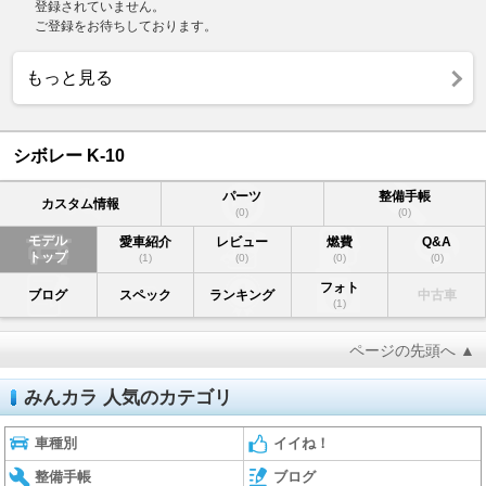
登録されていません。
ご登録をお待ちしております。
もっと見る
シボレー K-10
パーツ
整備手帳
カスタム情報
(0)
(0)
モデル
愛車紹介
レビュー
燃費
Q&A
トップ
(1)
(0)
(0)
(0)
フォト
ブログ
スペック
ランキング
中古車
(1)
ページの先頭へ ▲
みんカラ 人気のカテゴリ
車種別
イイね！
整備手帳
ブログ