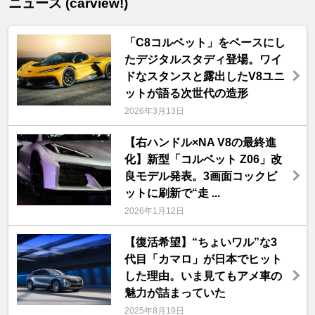
ニュース (carview!)
「C8コルベット」をベースにし
たデジタルスタディ登場。ワイ
ドなスタンスと露出したV8ユニ
ットが語る次世代の造形
2026年3月13日
【右ハンドル×NA V8の最終進
化】新型「コルベット Z06」改
良モデル発表。3画面コックピ
ットに刷新で“走 ...
2026年1月12日
【復活希望】“ちょいワル”な3
代目「カマロ」が日本でヒット
した理由。いま見てもアメ車の
魅力が詰まっていた
2025年8月19日