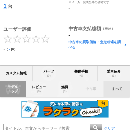
※メーカー発表当時の価格です
1
台
-
中古車支払総額
（税込）
ユーザー評価
-
中古車の買取価格・査定相場を調
べる
-
(
-
件)
パーツ
整備手帳
愛車紹介
カスタム情報
(0)
(0)
(1)
モデル
レビュー
燃費
中古車
すべて
トップ
(0)
(0)
クリア