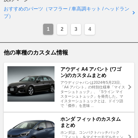
おすすめのパーツ（マフラー / 車高調キット / ヘッドラン
プ）
1
2
3
4
他の車種のカスタム情報
アウディ A4 アバント (ワゴ
ン)のカスタムまとめ
アウディジャパンは2024年5月23日、
「A4 アバント」の特別仕様車「マイス
ターシュトュック」、「Sライン マイ
スターシュトュック」を発売した。マ
イスターシュトュックとは、ドイツ語
で「傑作」を意味 ...
ホンダ フィットのカスタム
まとめ
ホンダは、コンパクトハッチバック
「フィット」をマイナーモデルチェン