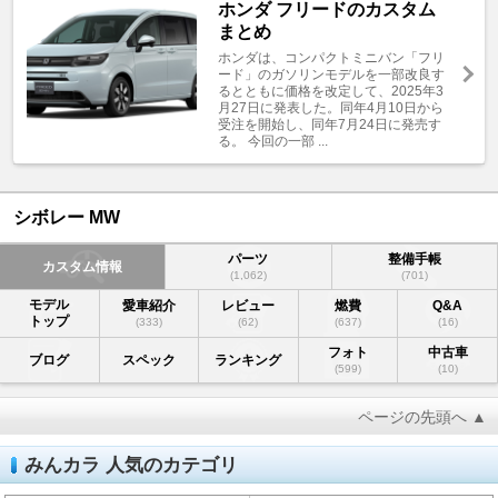
ホンダ フリードのカスタム
まとめ
ホンダは、コンパクトミニバン「フリ
ード」のガソリンモデルを一部改良す
るとともに価格を改定して、2025年3
月27日に発表した。同年4月10日から
受注を開始し、同年7月24日に発売す
る。 今回の一部 ...
シボレー MW
パーツ
整備手帳
カスタム情報
(1,062)
(701)
モデル
愛車紹介
レビュー
燃費
Q&A
トップ
(333)
(62)
(637)
(16)
フォト
中古車
ブログ
スペック
ランキング
(599)
(10)
ページの先頭へ ▲
みんカラ 人気のカテゴリ