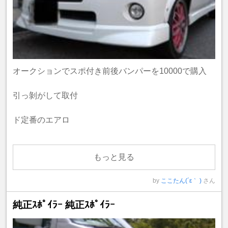
オークションでスポ付き前後バンパーを10000で購入
引っ剝がして取付
ド定番のエアロ
もっと見る
by
ここたん(´ε｀ )
さん
純正ｽﾎﾟｲﾗｰ 純正ｽﾎﾟｲﾗｰ