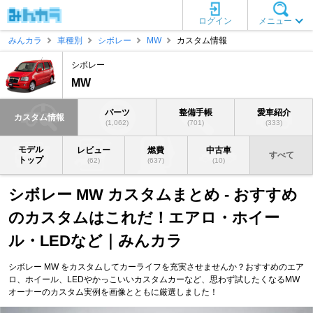
ログイン
メニュー
みんカラ
車種別
シボレー
MW
カスタム情報
シボレー
MW
パーツ
整備手帳
愛車紹介
カスタム情報
(1,062)
(701)
(333)
モデル
レビュー
燃費
中古車
すべて
トップ
(62)
(637)
(10)
シボレー MW カスタムまとめ - おすすめ
のカスタムはこれだ！エアロ・ホイー
ル・LEDなど｜みんカラ
シボレー MW をカスタムしてカーライフを充実させませんか？おすすめのエア
ロ、ホイール、LEDやかっこいいカスタムカーなど、思わず試したくなるMW
オーナーのカスタム実例を画像とともに厳選しました！