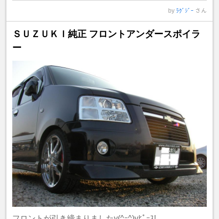
by
ﾗｸﾞｼﾞｰ
さん
ＳＵＺＵＫＩ純正 フロントアンダースポイラ
ー
フロントが引き締まりましたy(^ｰ^)yﾋﾟｰｽ!