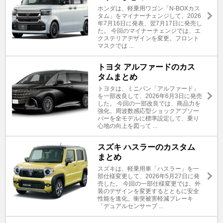
ホンダは、軽乗用ワゴン「N-BOXカス
タム」をマイナーチェンジして、2026
年7月16日に発表、翌7月17日に発売し
た。 今回のマイナーチェンジでは、エ
クステリアデザインを変更。フロント
マスクでは ...
トヨタ アルファードのカス
タムまとめ
トヨタは、ミニバン「アルファード」
を一部改良して、2026年6月3日に発売
した。 今回の一部改良では、商品力を
強化。周波数感応型ショックアブソー
バーを全モデルに標準設定して、乗り
心地の向上を図って ...
スズキ ハスラーのカスタム
まとめ
スズキは、軽乗用車「ハスラー」を一
部仕様変更して、2026年5月27日に発
売した。 今回の一部仕様変更では、外
装のデザインを変更するとともに安全
性能を進化。衝突被害軽減ブレーキ
「デュアルセンサーブ ...