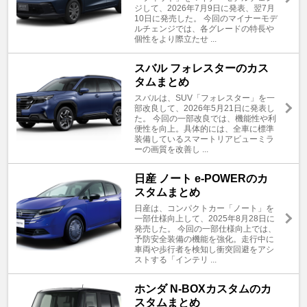
ジして、2026年7月9日に発表、翌7月
10日に発売した。 今回のマイナーモデ
ルチェンジでは、各グレードの特長や
個性をより際立たせ ...
スバル フォレスターのカス
タムまとめ
スバルは、SUV「フォレスター」を一
部改良して、2026年5月21日に発表し
た。 今回の一部改良では、機能性や利
便性を向上。具体的には、全車に標準
装備しているスマートリアビューミラ
ーの画質を改善し ...
日産 ノート e-POWERのカ
スタムまとめ
日産は、コンパクトカー「ノート」を
一部仕様向上して、2025年8月28日に
発売した。 今回の一部仕様向上では、
予防安全装備の機能を強化。走行中に
車両や歩行者を検知し衝突回避をアシ
ストする「インテリ ...
ホンダ N-BOXカスタムのカ
スタムまとめ