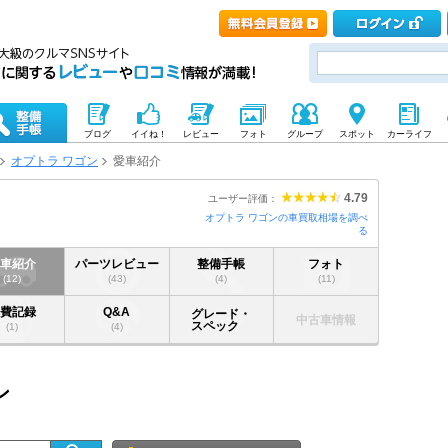
ブログ
イイね！
レビュー
フォト
グループ
スポット
カーライフ
オプトラ ワゴン
愛車紹介
4.79
ユーザー評価：
オプトラ ワゴンの車買取相場を調べ
る
愛車紹介
パーツレビュー
整備手帳
フォト
(12)
(43)
(4)
(11)
燃費記録
Q&A
グレード・
中古車情報
スペック
(1)
(4)
ン