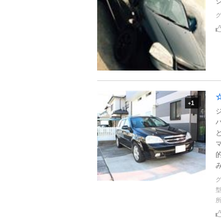
1
+
み