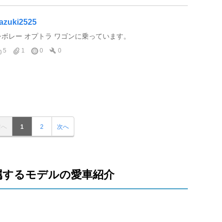
azuki2525
シボレー オプトラ ワゴンに乗っています。
5
1
0
0
前へ
1
2
次へ
属するモデルの愛車紹介