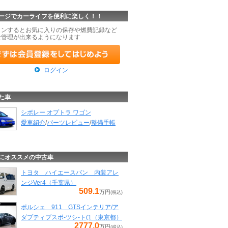
ージでカーライフを便利に楽しく！！
インするとお気に入りの保存や燃費記録など
な管理が出来るようになります
ログイン
た車
シボレー オプトラ ワゴン
愛車紹介
/
パーツレビュー
/
整備手帳
にオススメの中古車
トヨタ ハイエースバン 内装アレ
ンジVer4（千葉県）
509.1
万円
(税込)
ポルシェ 911 GTSインテリア/ア
ダプティブスポ-ツシ-ト(1（東京都）
2777.0
万円
(税込)