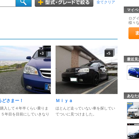
全てクリア
マイペ
ログ
様々
3
5
+
+
最近見
あなた
るどさまー！
Ｍｉｙａ
購入して４年半くらい乗りま
ほとんど走っていない車を探してい
 ５年目を目前にしていきなり
てついに見つけました。