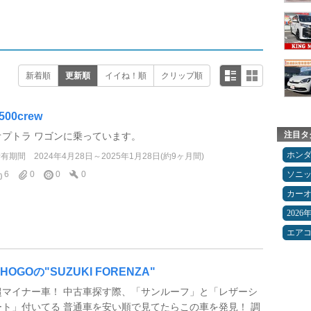
新着順
更新順
イイね！順
クリップ順
500crew
注目タ
オプトラ ワゴンに乗っています。
ホン
所有期間
2024年4月28日～2025年1月28日(約9ヶ月間)
6
0
0
0
ソニ
カー
2026
エア
HOGOの"SUZUKI FORENZA"
超マイナー車！ 中古車探す際、「サンルーフ」と「レザーシ
ート」付いてる 普通車を安い順で見てたらこの車を発見！ 調