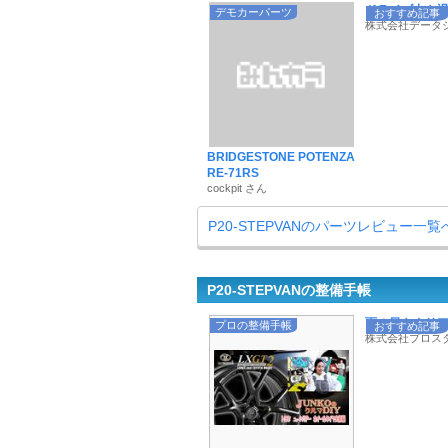
ドライブ中も退屈
デモカーパーツ
おすすめ記事
株式会社データ
BRIDGESTONE POTENZA
RE-71RS
cockpit さん
P20-STEPVANのパーツレビュー一覧
P20-STEPVANの整備手帳
雨の日もクリアな
プロの整備手帳
おすすめ記事
株式会社プロス