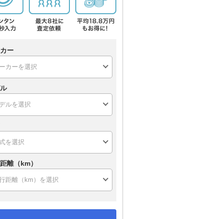
カー
ル
距離（km）