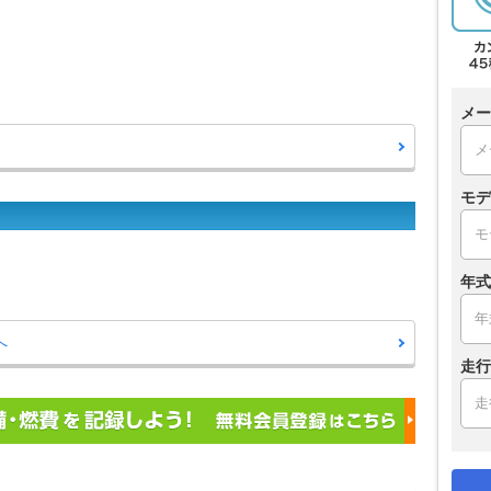
メー
モデ
年式
へ
走行