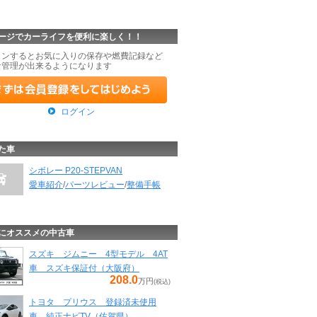
ージでカーライフを便利に楽しく！！
インするとお気に入りの保存や燃費記録など
な管理が出来るようになります
ログイン
た車
シボレー P20-STEPVAN
愛車紹介
/
パーツレビュー
/
整備手帳
にオススメの中古車
スズキ ジムニー 4型モデル 4AT
車 スズキ保証付（大阪府）
208.0
万円
(税込)
トヨタ プリウス 登録済未使用
車 純正ナビTV（佐賀県）