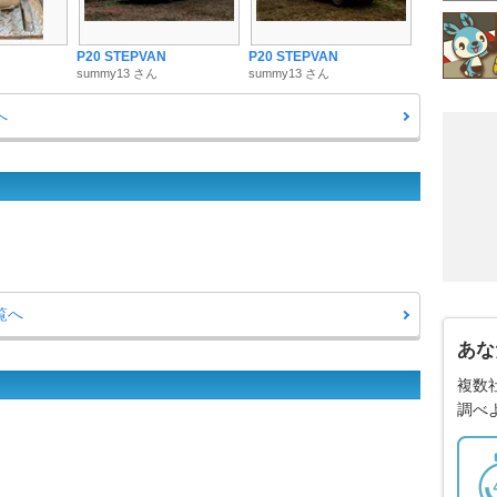
P20 STEPVAN
P20 STEPVAN
summy13 さん
summy13 さん
へ
覧へ
あな
複数
調べ