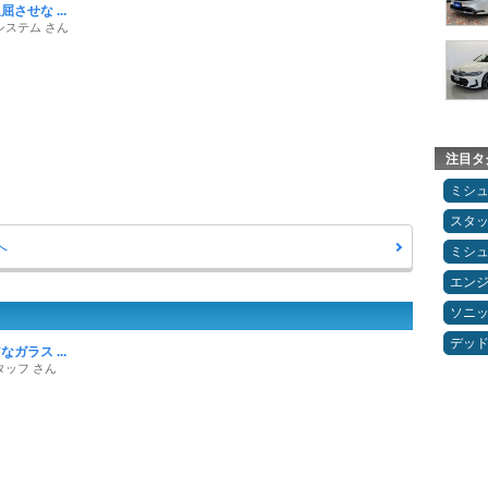
させな ...
システム さん
注目タ
ミシ
スタ
へ
ミシ
エン
ソニ
デッ
ガラス ...
タッフ さん