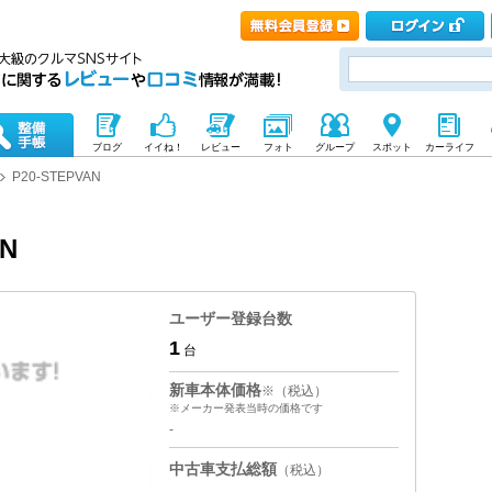
ブログ
イイね！
レビュー
フォト
グループ
スポット
カーライフ
P20-STEPVAN
N
ユーザー登録台数
1
台
新車本体価格
※（税込）
※メーカー発表当時の価格です
-
中古車支払総額
（税込）