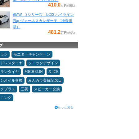
410.0
万円
(税込)
BMW 3シリーズ LCI2 ハイライン
Pkg ヴァーネスカレザーモ（神奈川
県）
481.2
万円
(税込)
グ
ュラン
モニターキャンペーン
ッドレスタイヤ
ソニックデザイン
ュランタイヤ
MICHELIN
X-ICE
ジンオイル交換
みんカラ登録記念日
ックプラス
三菱
スピーカー交換
ドニング
もっと見る