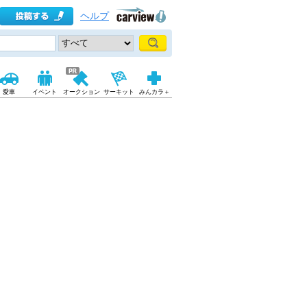
ヘルプ
愛車
イベント
オークション
サーキット
みんカラ＋