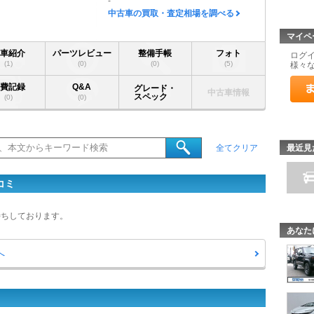
-
中古車の買取・査定相場を調べる
マイペ
愛車紹介
パーツレビュー
整備手帳
フォト
ログ
(1)
(0)
(0)
(5)
様々
燃費記録
Q&A
グレード・
中古車情報
スペック
(0)
(0)
最近見
全てクリア
コミ
待ちしております。
あなた
へ