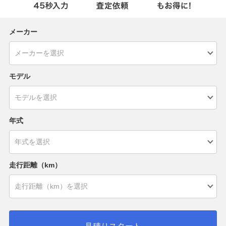
メーカー
モデル
年式
走行距離（km）