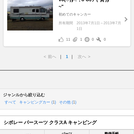
~"
初めてのキャンカー
所有期間
2013年7月1日～2013年7月
1日
11
1
0
0
<
前へ
｜
1
｜
次へ
>
ジャンルから絞り込む
すべて
キャンピングカー (
1
)
その他 (
1
)
シボレー パースーツ クラスA キャンピング
パーツ
整備手帳