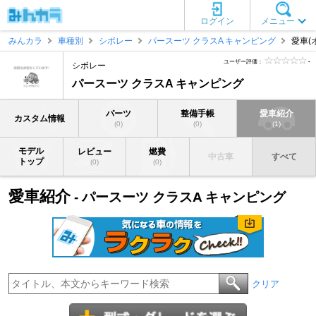
ログイン
メニュー
みんカラ
車種別
シボレー
パースーツ クラスA キャンピング
愛車(
ユーザー評価：
-
シボレー
パースーツ クラスA キャンピング
パーツ
整備手帳
愛車紹介
カスタム情報
(0)
(0)
(1)
モデル
レビュー
燃費
中古車
すべて
トップ
(0)
(0)
愛車紹介
- パースーツ クラスA キャンピング
クリア