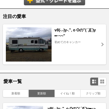
注目の愛車
v8(-.-)y-.", o Oの"( ´Д`)y
━･~~"
初めてのキャンカー
愛車一覧
新着順
更新順
イイね！順
クリップ順
v8(-.-)y-.", o Oの"( ´Д`)y━･~