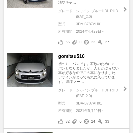
泊やキャ ...
グレード
シャイン ブルーHDi_RHD
(EAT_2.0)
型式
3DA-B787AH01
所有期間
2024年4月29日～
56
0
23
27
gomitsu510
初のミニバンです。家族のためにミニ
バンとなりましたが、人とかぶらない
車が好きなのでこの車になりました。
デザインがとっても気に入っていま
す。 基本ノー ...
グレード
シャイン ブルーHDi_RHD
(EAT_2.0)
型式
3DA-B787AH01
所有期間
2021年5月29日～
82
0
24
33