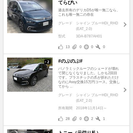
てらぴい
過去所有のデリカD5が唯一無二なら、
これも唯一無二の存在
グレード
シャイン ブルーHDi_RHD
(EAT_2.0)
型式
3DA-B787AH01
13
0
0
0
#のぶのぶ#
2
+
パノラミックルーフのシェードが壊れ
て閉じなくなりました。しかも2回目
です。プラスチックの爪が折れただけ
なのにAssy交換15万円コース。交換し
てから ...
グレード
シャイン ブルーHDi_RHD
(EAT_2.0)
所有期間
2018年11月14日～
28
0
2
1
トニー（元切り札）