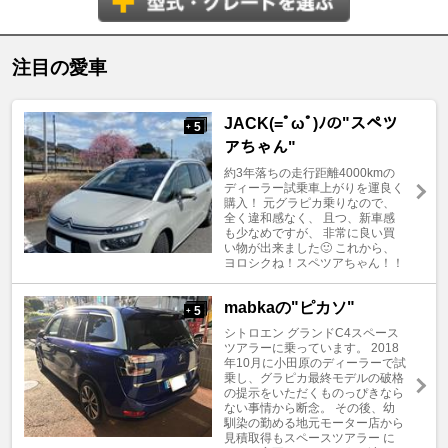
注目の愛車
JACK(=ﾟωﾟ)ﾉの"スペツ
5
+
アちゃん"
約3年落ちの走行距離4000kmの
ディーラー試乗車上がりを運良く
購入！ 元グラピカ乗りなので、
全く違和感なく、 且つ、新車感
も少なめですが、 非常に良い買
い物が出来ました🙂 これから、
ヨロシクね！スペツアちゃん！！
mabkaの"ピカソ"
5
+
シトロエン グランドC4スペース
ツアラーに乗っています。 2018
年10月に小田原のディーラーで試
乗し、グラピカ最終モデルの破格
の提示をいただくものっぴきなら
ない事情から断念。 その後、幼
馴染の勤める地元モーター店から
見積取得もスペースツアラー に