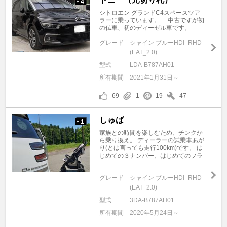
4
+
シトロエン グランドC4スペースツア
ラーに乗っています。 中古ですが初
の仏車、初のディーゼル車です。
グレード
シャイン ブルーHDi_RHD
(EAT_2.0)
型式
LDA-B787AH01
所有期間
2021年1月31日～
69
1
19
47
しゅば
1
+
家族との時間を楽しむため、チンクか
ら乗り換え。 ディーラーの試乗車あが
り(とは言っても走行100km)です。 は
じめての３ナンバー、はじめてのフラ
...
グレード
シャイン ブルーHDi_RHD
(EAT_2.0)
型式
3DA-B787AH01
所有期間
2020年5月24日～