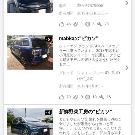
型式
3BA-B7875G06
所有期間
2019年12月11日～
46
1
6
28
mabkaの"ピカソ"
5
+
シトロエン グランドC4スペースツア
ラーに乗っています。 2018年10月に
小田原のディーラーで試乗し、グラピ
カ最終モデルの破格の提示をいただく
もの ...
グレード
シャイン ブルーHDi_RHD
(EAT_2.0)
所有期間
2019年2月9日～
79
0
10
15
新鮮野菜工房の"ピカソ"
4
+
またもやピカソ笑 憧れを優先しV60に
乗りましたが家族からは狭いと不
評。。。 ピカソの頃は良かったなと言
われることもしばしば。 私自身も車中