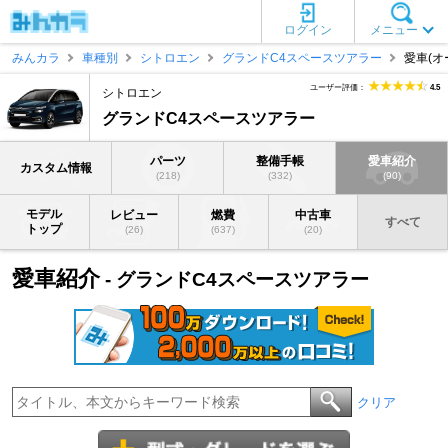
ログイン
メニュー
みんカラ
車種別
シトロエン
グランドC4スペースツアラー
愛車(オ
ユーザー評価：
4.5
シトロエン
グランドC4スペースツアラー
パーツ
整備手帳
愛車紹介
カスタム情報
(218)
(332)
(90)
モデル
レビュー
燃費
中古車
すべて
トップ
(26)
(637)
(20)
愛車紹介
- グランドC4スペースツアラー
クリア