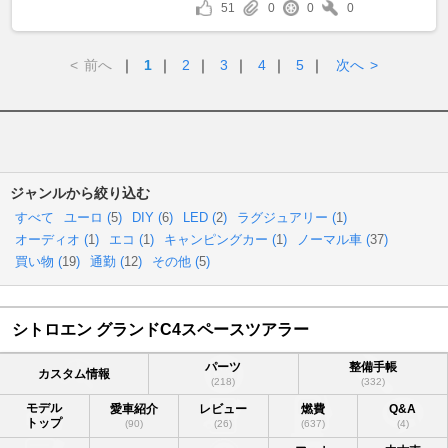
51
0
0
0
<
前へ
｜
1
｜
2
｜
3
｜
4
｜
5
｜
次へ
>
ジャンルから絞り込む
すべて
ユーロ (
5
)
DIY (
6
)
LED (
2
)
ラグジュアリー (
1
)
オーディオ (
1
)
エコ (
1
)
キャンピングカー (
1
)
ノーマル車 (
37
)
買い物 (
19
)
通勤 (
12
)
その他 (
5
)
シトロエン グランドC4スペースツアラー
パーツ
整備手帳
カスタム情報
(218)
(332)
モデル
愛車紹介
レビュー
燃費
Q&A
トップ
(90)
(26)
(637)
(4)