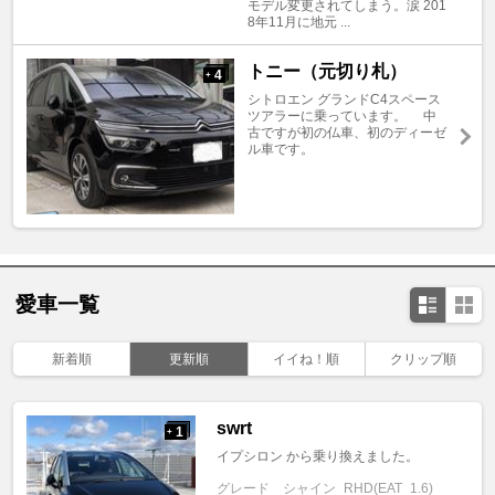
モデル変更されてしまう。涙 201
8年11月に地元 ...
トニー（元切り札）
4
+
シトロエン グランドC4スペース
ツアラーに乗っています。 中
古ですが初の仏車、初のディーゼ
ル車です。
愛車一覧
新着順
更新順
イイね！順
クリップ順
swrt
1
+
イプシロン から乗り換えました。
グレード
シャイン_RHD(EAT_1.6)