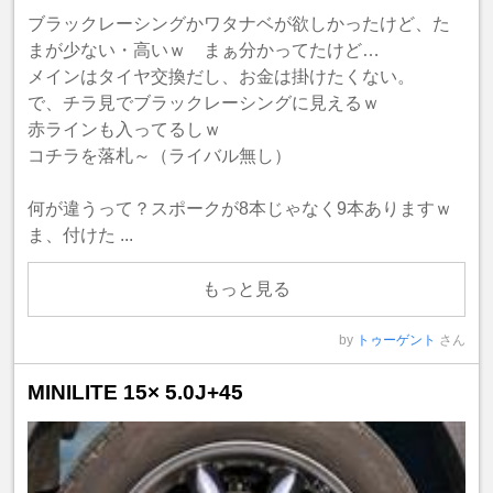
ブラックレーシングかワタナベが欲しかったけど、た
まが少ない・高いｗ まぁ分かってたけど…
メインはタイヤ交換だし、お金は掛けたくない。
で、チラ見でブラックレーシングに見えるｗ
赤ラインも入ってるしｗ
コチラを落札～（ライバル無し）
何が違うって？スポークが8本じゃなく9本ありますｗ
ま、付けた ...
もっと見る
by
トゥーゲント
さん
MINILITE 15× 5.0J+45