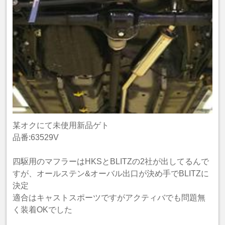
某オクにて未使用新品ゲト
品番:63529V
四駆用のマフラーはHKSとBLITZの2社が出してるんで
すが、オールステン&オーバル出口が決め手でBLITZに
決定
適合はキャストスポーツですがアクティバでも問題無
く装着OKでした