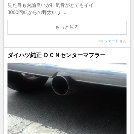
見た目も勿論良いが排気音がとてもイイ！
3000回転からの野太いサ ...
もっと見る
by
ジェード
さん
ダイハツ純正 ＤＣＮセンターマフラー