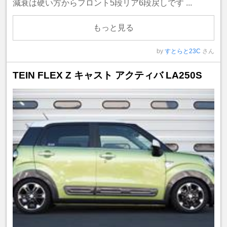
減衰は硬い方からフロント5段リア6段戻しです ...
もっと見る
by
すとらと23C
さん
TEIN FLEX Z キャスト アクティバ LA250S