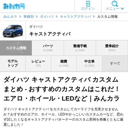
ログイン
メニュー
みんカラ
車種別
ダイハツ
キャストアクティバ
カスタム情報
ダイハツ
キャストアクティバ
パーツ
整備手帳
愛車紹介
カスタム情報
(1,048)
(1,348)
(531)
モデル
レビュー
燃費
中古車
すべて
トップ
(75)
(4,099)
(2,290)
ダイハツ キャストアクティバ カスタム
まとめ - おすすめのカスタムはこれだ！
エアロ・ホイール・LEDなど｜みんカラ
ダイハツ キャストアクティバ をカスタムしてカーライフを充実させません
か？おすすめのエアロ、ホイール、LEDやかっこいいカスタムカーなど、思わ
ず試したくなるキャストアクティバオーナーのカスタム実例を画像とともに厳
選しました！