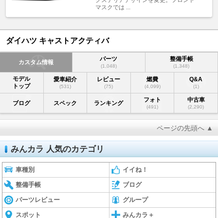
クステリアデザインを変更。フロント
マスクでは ...
ダイハツ キャストアクティバ
パーツ
整備手帳
カスタム情報
(1,048)
(1,348)
モデル
愛車紹介
レビュー
燃費
Q&A
トップ
(531)
(75)
(4,099)
(1)
フォト
中古車
ブログ
スペック
ランキング
(491)
(2,290)
ページの先頭へ ▲
みんカラ 人気のカテゴリ
車種別
イイね！
整備手帳
ブログ
パーツレビュー
グループ
スポット
みんカラ＋