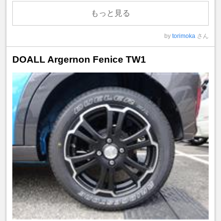
もっと見る
by
torimoka
さん
DOALL Argernon Fenice TW1