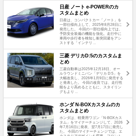
日産 ノート e-POWERのカ
スタムまとめ
日産は、コンパクトカー「ノート」を
一部仕様向上して、2025年8月28日に
発売した。 今回の一部仕様向上では、
予防安全装備の機能を強化。走行中に
車両や歩行者を検知し衝突回避をアシ
ストする「インテリ ...
三菱 デリカD:5のカスタムま
とめ
三菱自動車は2025年12月18日、オー
ルラウンドミニバン「デリカ D:5」を
大幅改良し、2026年1月9日に発売する
と発表した。 今回の改良では、走行性
能をより高めるとともに、スタイリン
グもより ...
ホンダ N-BOXカスタムのカ
スタムまとめ
ホンダは、軽乗用ワゴン「N-BOXカス
タム」をマイナーチェンジして、2026
年7月16日に発表、翌7月17日に発売し
た。 今回のマイナーチェンジでは、エ