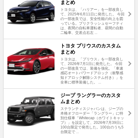
まとめ
トヨタは、「ハリアー」を一部改良し
て、2025年6月11日に発売した。 今回
の一部改良では、安全性能の向上を図
っている。プリクラッシュセーフティ
は、夜間の自転車運転者、昼間の自動
二輪車、交差点右左 ...
トヨタ プリウスのカスタム
まとめ
トヨタは、「プリウス」を一部改良し
て、2026年7月1日に発売した。 今回
の一部改良では、装備を強化。「車速
感応オートパワードアロック（衝撃感
知ドアロック解除システム付き）」を
全車に標準装備した。 ...
ジープ ラングラーのカスタ
ムまとめ
ステランティスジャパンは、ジープの
本格オフローダー「ラングラー」に特
別仕様車「Whitecap（ホワイトキャッ
プ）」を設定して、2026年7月39日に
100台限定で発売した。100台のうち5
台限定で ...