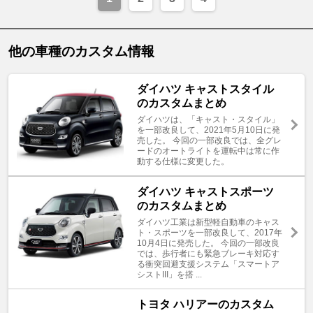
他の車種のカスタム情報
ダイハツ キャストスタイル
のカスタムまとめ
ダイハツは、「キャスト・スタイル」
を一部改良して、2021年5月10日に発
売した。 今回の一部改良では、全グレ
ードのオートライトを運転中は常に作
動する仕様に変更した。
ダイハツ キャストスポーツ
のカスタムまとめ
ダイハツ工業は新型軽自動車のキャス
ト・スポーツを一部改良して、2017年
10月4日に発売した。 今回の一部改良
では、歩行者にも緊急ブレーキ対応す
る衝突回避支援システム「スマートア
シストIII」を搭 ...
トヨタ ハリアーのカスタム