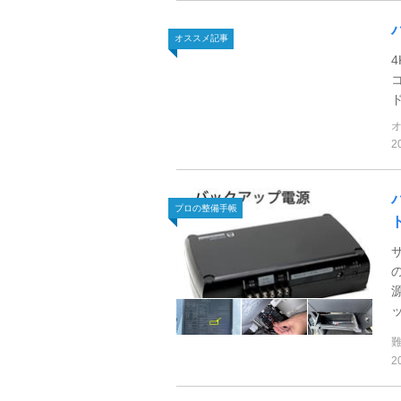
オススメ記事
2
プロの整備手帳
2