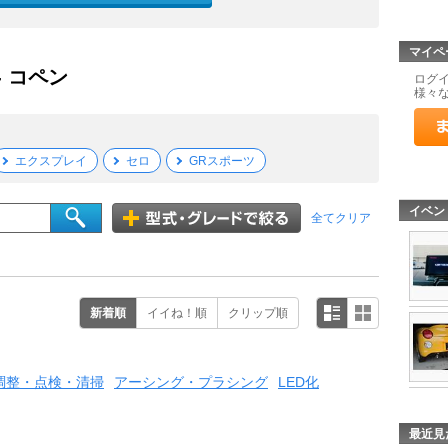
マイペ
- コペン
ログ
様々
エクスプレイ
セロ
GRスポーツ
イベン
全てクリア
新着順
イイね！順
クリップ順
調整・点検・清掃
アーシング・プラシング
LED化
最近見