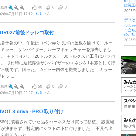
d-s
は純正
40
0
0
難易度
2026/0
026年7月11日 17:12
ﾋﾛミ
さん
デフは
ジムカ
ー立ち
ZDR027前後ドラレコ取付
め、社 .
2026/0
猛暑予報の中、午後はコペン弄り 先ずは屋根を開けて、ルー
ムミラー、サンバイザー、ルーフキャッチャーを撤去しまし
た。 ＋ドライバ、T20トルクス、T30トルクスと工具はバラバ
ラ。 取付時に運転席側サンバイザーの＋ネジを1本落として行
方不明です。困った。 Aピラー内張を撤去しました。 ミラー
ドラ ...
50
0
0
難易度
026年7月10日 22:27
ﾋﾛミ
さん
IVOT 3-drive · PRO 取り付け
S660に装着されていた品をハーネスだけ買って移植。 設置場
所が決まらず、暫定的にシフトの下に付けました。 不具合出
たら移そうっと。