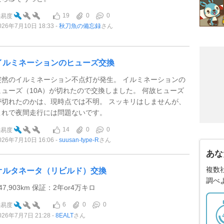
19
0
0
難易度
026年7月10日 18:33
秋刀魚の備忘録
さん
イルミネーションのヒューズ交換
突然のイルミネーション不点灯が発生。 イルミネーションの
ヒューズ（10A）が切れたので交換しました。 何故ヒューズ
が切れたのかは、現時点では不明。 スッキリはしませんが、
これで夜間走行には問題ないです。
14
0
0
難易度
026年7月10日 16:06
suusan-type-R
さん
あな
複数
オルタネータ（リビルド）交換
調べ
47,903km 保証：2年or4万キロ
6
0
0
難易度
026年7月7日 21:28
8EALT
さん