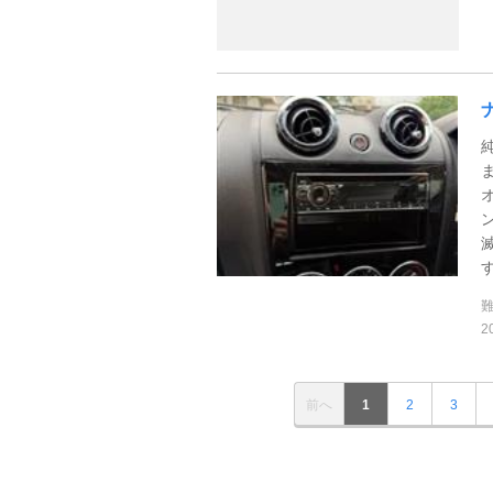
滅
す
2
前へ
1
2
3