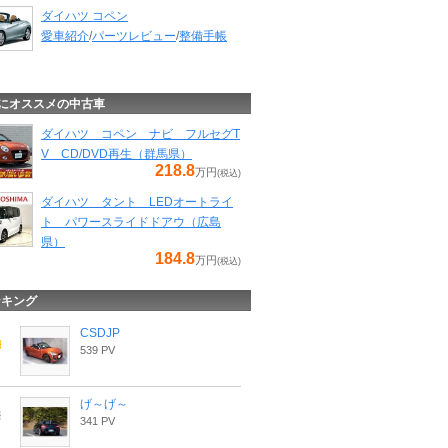
ダイハツ コペン
愛車紹介
/
パーツレビュー
/
整備手帳
にオススメの中古車
ダイハツ コペン ナビ フルセグT
V CD/DVD再生（群馬県）
218.8
万円
(税込)
ダイハツ タント LEDオートライ
ト パワースライドドアウ（広島
県）
184.8
万円
(税込)
ンキング
CSDJP
539 PV
げ～げ～
341 PV