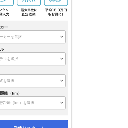
カー
ル
距離（km）