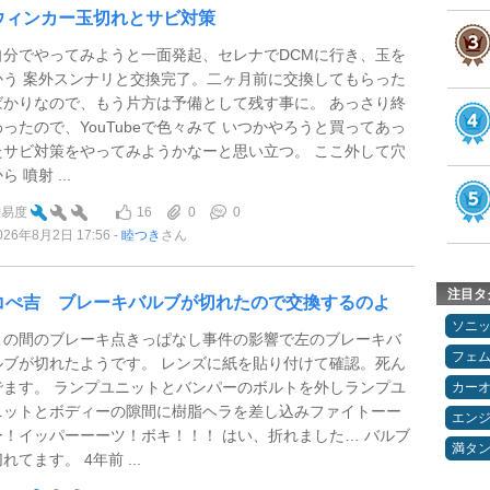
ウィンカー玉切れとサビ対策
自分でやってみようと一面発起、セレナでDCMに行き、玉を
かう 案外スンナリと交換完了。二ヶ月前に交換してもらった
ばかりなので、もう片方は予備として残す事に。 あっさり終
わったので、YouTubeで色々みて いつかやろうと買ってあっ
たサビ対策をやってみようかなーと思い立つ。 ここ外して穴
ら 噴射 ...
16
0
0
難易度
026年8月2日 17:56
睦つき
さん
注目タ
コぺ吉 ブレーキバルブが切れたので交換するのよ
ソニ
この間のブレーキ点きっぱなし事件の影響で左のブレーキバ
フェ
ルブが切れたようです。 レンズに紙を貼り付けて確認。死ん
でます。 ランプユニットとバンパーのボルトを外しランプユ
カー
ニットとボディーの隙間に樹脂ヘラを差し込みファイトーー
エン
ー！イッパーーーツ！ボキ！！！ はい、折れました… バルブ
満タ
れてます。 4年前 ...