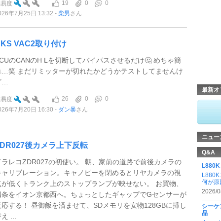
19
0
0
難易度
026年7月25日 13:32
柴男
さん
HKS VAC2取り付け
ECUのCANのH Lを切断してバイパスさせるだけ🤔 めちゃ簡
単…笑 まだリミッターが切れたかどうかテストしてませんけ
ど…
最新オ
26
0
0
難易度
026年7月20日 16:30
ダン暴
さん
ニュー
ZDR027後カメラ上下反転
Q&A
ドラレコZDR027の初使い。 朝、家前の道路で前後カメラの
L88
キャリブレーション。キャノピーを閉めるとリヤカメラの視
L88
何が原
点が低くトランク上のストップランプが映せない。 お買物、
2026/0
四条をイオン京都西へ。ちょっとしたギャップでGセンサーが
反応する！ 昼御飯を済ませて、SDメモリを安物128GBに挿し
シーケ
品
え ...