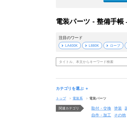
電装パーツ - 整備手帳
注目のワード
LA400K
L880K
ローブ
カテゴリを選ぶ ＋
トップ
電装系
電装パーツ
取付・交換
塗装
関連カテゴリ
自作・加工
その他