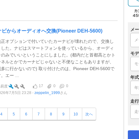
メー
ナビからオーディオへ交換(Pioneer DEH-5600)
純正オプションで付いていたカーナビが壊れたので、交換し
ました。ナビはスマートフォンを使っているから、オーディ
モデ
オのみでいいということにしました。(都内だと首都高とかト
ンネルとかでカーナビじゃないと不便なこともありますが、
多に行かないので) 取り付けたのは、Pioneer DEH-5600で
。エー ...
年式
17
0
0
難易度
026年7月5日 23:28
zeppelin_1999
さん
走行
4
5
6
7
8
9
10
次へ