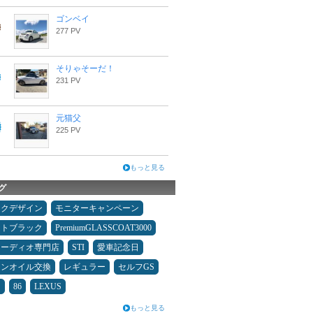
ゴンベイ
277 PV
そりゃそーだ！
231 PV
元猫父
225 PV
もっと見る
グ
ックデザイン
モニターキャンペーン
ムトブラック
PremiumGLASSCOAT3000
オーディオ専門店
STI
愛車記念日
ジンオイル交換
レギュラー
セルフGS
ン
86
LEXUS
もっと見る