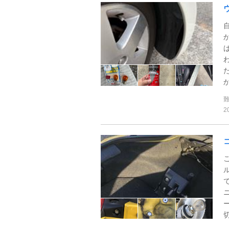
か
2
切