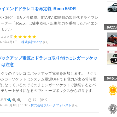
ハイエンドドラレコを再定義 iReco 55DR
4K・360°・3カメラ構成。STARVIS2搭載の次世代ドライブレ
コーダー「iReco」は駐車監視・証拠能力を重視したハイエン
あなた
ドモデル
オススメ度
026年4月1日
株式会社iKeep
さん
バックアップ電源とドラレコ取り付けにシガーソケッ
トは注意
サクラのドラレコにバックアップ電源を追加します。 サクラ
PVラ
のシガーソケットはシステム電源OFFでも電力が出る常時電
源になっているのでそのままシガーソケットで接続するとバ
ッテリー上がりになるのでヒューズボックスから取ります。
25
0
難易度
026年5月18日 11:16
株式会社フルークフォレスト
さん