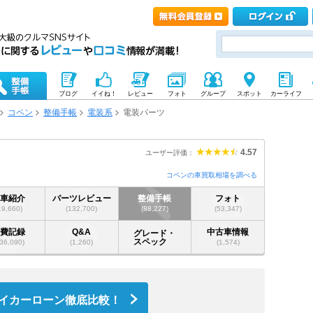
ブログ
イイね！
レビュー
フォト
グループ
スポット
カーライフ
コペン
整備手帳
電装系
電装パーツ
4.57
ユーザー評価：
コペンの車買取相場を調べる
愛車紹介
パーツレビュー
整備手帳
フォト
19,660)
(132,700)
(88,227)
(53,347)
燃費記録
Q&A
中古車情報
グレード・
スペック
36,090)
(1,260)
(1,574)
イカーローン徹底比較！