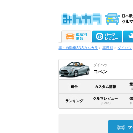
車・自動車SNSみんカラ
車種別
ダイハツ
ダイハツ
コペン
総合
カスタム情報
(
クルマレビュー
ランキング
(3,265)
(1
マ