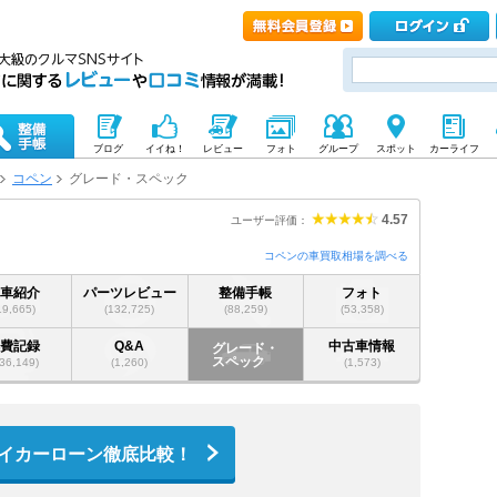
ブログ
イイね！
レビュー
フォト
グループ
スポット
カーライフ
コペン
グレード・スペック
4.57
ユーザー評価：
コペンの車買取相場を調べる
愛車紹介
パーツレビュー
整備手帳
フォト
19,665)
(132,725)
(88,259)
(53,358)
燃費記録
Q&A
中古車情報
グレード・
スペック
36,149)
(1,260)
(1,573)
イカーローン徹底比較！