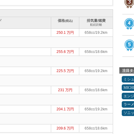
ド
価格
排気量/燃費
(税込)
航続距離
250.1 万円
658cc/19.2km
255.6 万円
658cc/18.6km
注目タ
225.5 万円
658cc/19.2km
ミシ
MICH
231 万円
658cc/18.6km
エン
ラー
204.1 万円
658cc/19.2km
ソニ
209.6 万円
658cc/18.6km