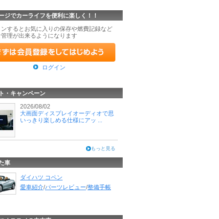
ージでカーライフを便利に楽しく！！
インするとお気に入りの保存や燃費記録など
な管理が出来るようになります
ログイン
ト・キャンペーン
2026/08/02
大画面ディスプレイオーディオで思
いっきり楽しめる仕様にアッ ...
もっと見る
た車
ダイハツ コペン
愛車紹介
/
パーツレビュー
/
整備手帳