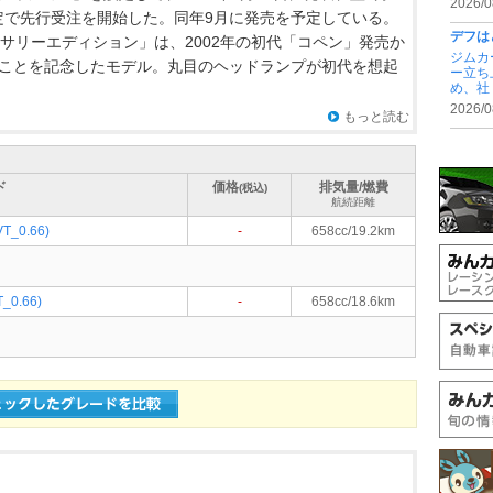
2026/0
台限定で先行受注を開始した。同年9月に発売を予定している。
デフは
バーサリーエディション」は、2002年の初代「コペン」発売か
ジムカ
たことを記念したモデル。丸目のヘッドランプが初代を想起
ー立ち
め、社 .
2026/0
もっと読む
ド
価格
排気量/燃費
(税込)
航続距離
_0.66)
-
658cc/19.2km
0.66)
-
658cc/18.6km