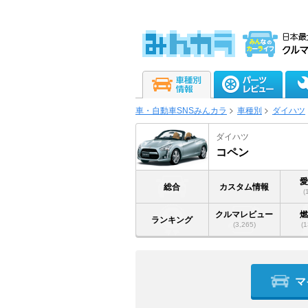
車・自動車SNSみんカラ
車種別
ダイハツ
ダイハツ
コペン
総合
カスタム情報
(
クルマレビュー
ランキング
(3,265)
(1
マ