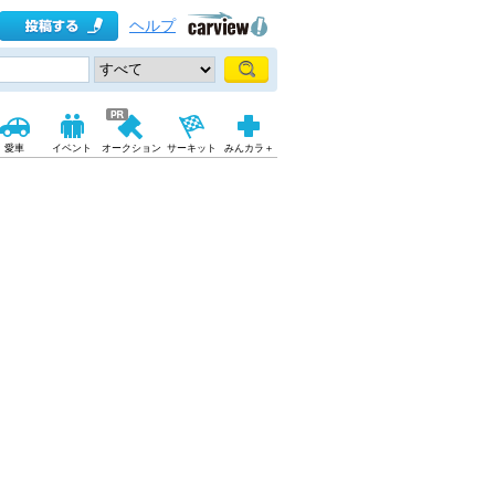
ヘルプ
愛車
イベント
オークション
サーキット
みんカラ＋