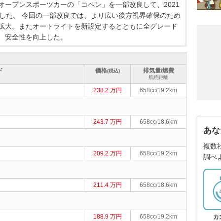
オープンスポーツカーの「コペン」を一部改良して、2021
売した。 今回の一部改良では、より広い後方視界確保のため
拡大。またオートライトを新設定するとともに全グレード
、安全性を向上した。
ド
価格
排気量/燃費
(税込)
航続距離
238.2 万円
658cc/19.2km
243.7 万円
658cc/18.6km
あな
複数
209.2 万円
658cc/19.2km
調べ
211.4 万円
658cc/18.6km
188.9 万円
658cc/19.2km