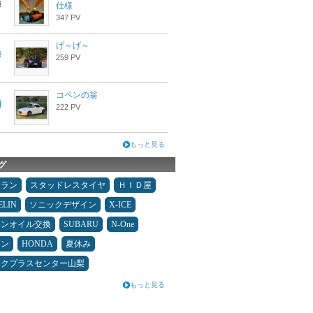
仕様
347 PV
げ～げ～
259 PV
コペンの翁
222 PV
もっと見る
グ
ュラン
スタッドレスタイヤ
ＨＩＤ屋
ELIN
ソニックデザイン
X-ICE
ジンオイル交換
SUBARU
N-One
メン
HONDA
夏休み
ックプラスセンター山梨
もっと見る