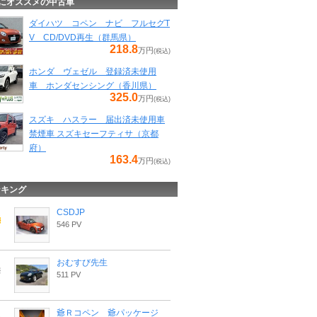
にオススメの中古車
ダイハツ コペン ナビ フルセグT
V CD/DVD再生（群馬県）
218.8
万円
(税込)
ホンダ ヴェゼル 登録済未使用
車 ホンダセンシング（香川県）
325.0
万円
(税込)
スズキ ハスラー 届出済未使用車
禁煙車 スズキセーフティサ（京都
府）
163.4
万円
(税込)
ンキング
CSDJP
546 PV
おむすび先生
511 PV
爺Ｒコペン 爺パッケージ