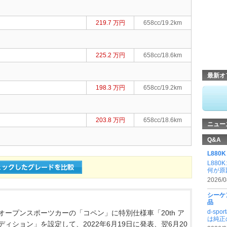
219.7 万円
658cc/19.2km
225.2 万円
658cc/18.6km
最新オ
198.3 万円
658cc/19.2km
203.8 万円
658cc/18.6km
ニュー
Q&A
L88
L88
何が原
2026/0
シーケ
品
d-s
オープンスポーツカーの「コペン」に特別仕様車「20th ア
は純正
ィション」を設定して、2022年6月19日に発表、翌6月20