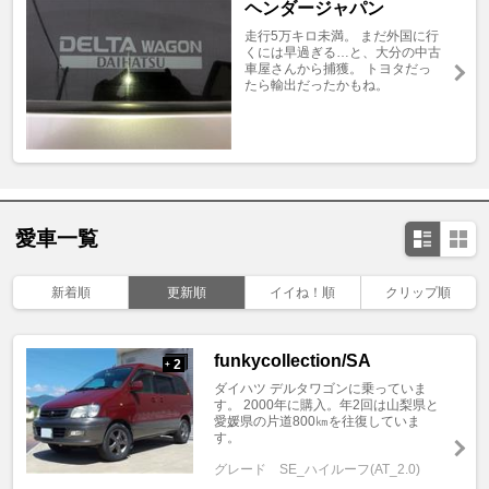
ヘンダージャパン
走行5万キロ未満。 まだ外国に行
くには早過ぎる…と、大分の中古
車屋さんから捕獲。 トヨタだっ
たら輸出だったかもね。
愛車一覧
新着順
更新順
イイね！順
クリップ順
funkycollection/SA
2
+
ダイハツ デルタワゴンに乗っていま
す。 2000年に購入。年2回は山梨県と
愛媛県の片道800㎞を往復していま
す。
グレード
SE_ハイルーフ(AT_2.0)