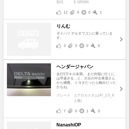
型式
E-SR50N
12
0
0
1
りんむ
ダイハツ デルタワゴンに乗っていま
す。
3
0
0
0
ヘンダージャパン
走行5万キロ未満。 まだ外国に行くに
は早過ぎる…と、大分の中古車屋さん
から捕獲。 トヨタだったら輸出だった
かもね。
グレード
エアロカスタム(AT_2.0_8
人乗)
7
0
1
0
NanashiOP