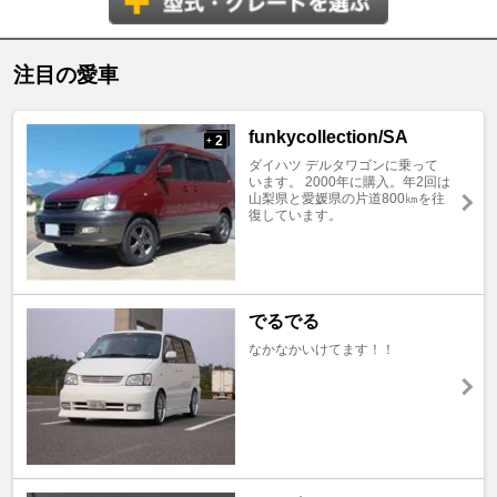
注目の愛車
funkycollection/SA
2
+
ダイハツ デルタワゴンに乗って
います。 2000年に購入。年2回は
山梨県と愛媛県の片道800㎞を往
復しています。
でるでる
なかなかいけてます！！