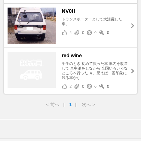
NV0H
トランスポーターとして大活躍した
車。
4
0
0
0
red wine
学生のとき 初めて買った車 車内を改造
して 車中泊をしながら 全国いろいろな
ところへ行った 今、思えば一番印象に
残る車かな
2
0
0
0
<
前へ
｜
1
｜
次へ
>