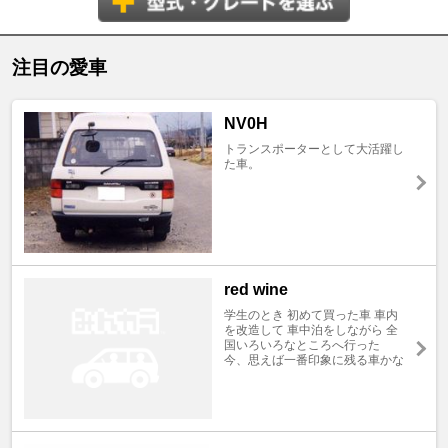
注目の愛車
NV0H
トランスポーターとして大活躍し
た車。
red wine
学生のとき 初めて買った車 車内
を改造して 車中泊をしながら 全
国いろいろなところへ行った
今、思えば一番印象に残る車かな