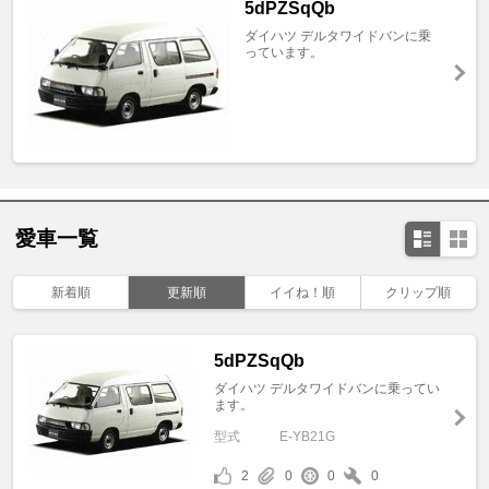
5dPZSqQb
ダイハツ デルタワイドバンに乗
っています。
愛車一覧
新着順
更新順
イイね！順
クリップ順
5dPZSqQb
ダイハツ デルタワイドバンに乗ってい
ます。
型式
E-YB21G
2
0
0
0