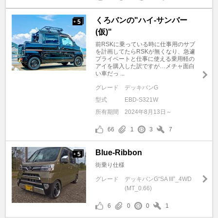
くろバンの"ハイ-サンバー
5
+
(仮)"
前RSKに乗っている時に仕事用のサブ
を計画してたらRSKが無くなり、急遽
プライベートと仕事に使える乗用軽の
アイを購入した訳ですが…メチャ面白
い車だっ ...
グレード
デッキバンG
型式
EBD-S321W
所有期間
2024年8月13日～
66
1
3
7
Blue-Ribbon
5
+
街乗り仕様
グレード
デッキバンG“SA III”_4WD
(MT_0.66)
6
0
0
1