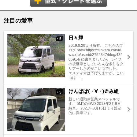
注目の愛車
日々輝
5
+
2019.8.29より所有。 こちらのブ
ログ href='https://minkara.carvie
w.co.jp/userid/2752347/blog/432
06914/ に書きましたが、ライフ
の後継車としていろんな条件をク
リアーしたのがこいつでした。
エスティマは下げてますが、こい
つは「 ...
けんぱぱ(・∀・)＠み組
5
+
新しい通勤兼営業スペシャルで
す。 5MTの4WD 2018年2月9日
納車。 2021年3月16日より暫定
的に愛車です。