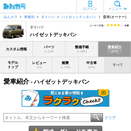
ログイン
メニュー
みんカラ
車種別
ダイハツ
ハイゼットデッキバン
愛車(オーナー)
ユーザー評価：
4.48
ダイハツ
ハイゼットデッキバン
パーツ
整備手帳
愛車紹介
カスタム情報
(1,139)
(1,088)
(371)
モデル
レビュー
燃費
中古車
すべて
トップ
(74)
(1,706)
(283)
愛車紹介
- ハイゼットデッキバン
クリア