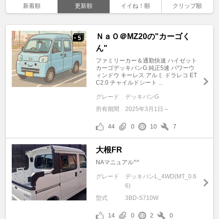
新着順
更新順
イイね！順
クリップ順
ＮａＯ＠MZ20の"カーゴく
5
+
ん"
ファミリーカー＆通勤快速 ハイゼット
カーゴデッキバンG 純正5速 パワーウ
ィンドウ キーレス アルミ ドラレコ ET
C2.0 チャイルドシート ...
グレード
デッキバンG
所有期間
2025年3月1日～
44
0
10
7
大根FR
NAマニュアル^^
グレード
デッキバンL_4WD(MT_0.6
6)
型式
3BD-S710W
14
0
2
0