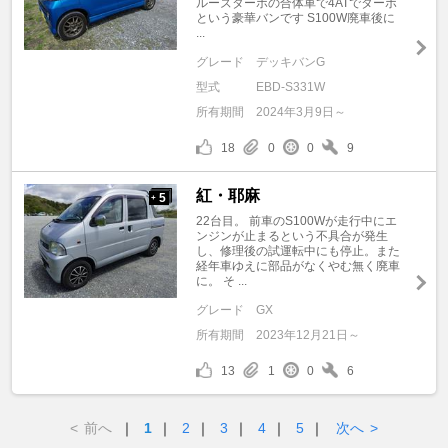
ルーズターボの合体車で4ATでターボ
という豪華バンです S100W廃車後に
...
グレード
デッキバンG
型式
EBD-S331W
所有期間
2024年3月9日～
18
0
0
9
紅・耶麻
5
+
22台目。 前車のS100Wが走行中にエ
ンジンが止まるという不具合が発生
し、修理後の試運転中にも停止。また
経年車ゆえに部品がなくやむ無く廃車
に。 そ ...
グレード
GX
所有期間
2023年12月21日～
13
1
0
6
<
前へ
｜
1
｜
2
｜
3
｜
4
｜
5
｜
次へ
>