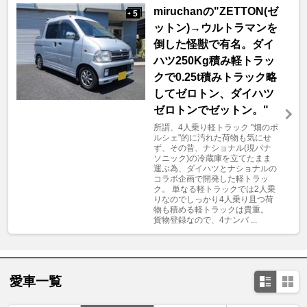
miruchanの"ZETTON(ゼ
5
+
ットン)→ウルトラマンを
倒した怪獣で有名。ダイ
ハツ250Kg積み軽トラッ
クで0.25t積みトラック略
してゼロトン、ダイハツ
ゼロトンでゼットン。"
所謂、4人乗り軽トラック "畑のポ
ルシェ"的に汚れた荷物も気にせ
ず、その昔、ナショナル(現パナ
ソニック)の冷蔵庫を立てたまま
運ぶ為、ダイハツとナショナルの
コラボ企画で開発した軽トラッ
ク。 単なる軽トラックでは2人乗
りなのでしっかり4人乗り且つ荷
物も積める軽トラックは貴重。
貨物登録なので、4ナンバ ...
愛車一覧