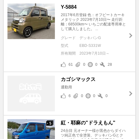
Y-5884
2017年6月登録 色：オフビートカーキ
メタリック 2023年7月10日〜 走行距
離：68500km〜 いちごの配達専用車と
して購入しました。 ...
グレード
デッキバンG
型式
EBD-S331W
所有期間
2023年7月10日～
61
0
0
28
カゴシマックス
通勤用
6
0
0
0
紅・耶麻の"ドラえもん"
5
+
24台目 元オーナー様が黒色からダイハ
ツ純正色で全塗装、デッキバンGとク