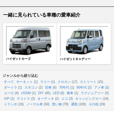
一緒に見られている車種の愛車紹介
ハイゼットカーゴ
ハイゼットキャディー
ジャンルから絞り込む
すべて
サーキット (
1
)
ラリー (
1
)
クロカン (
17
)
ストリート (
15
)
ダートラ (
1
)
スポコン (
2
)
旧車 (
6
)
70年代 (
1
)
90年代 (
2
)
アメ車 (
2
)
ユーロ (
4
)
USDM (
1
)
DIY (
45
)
LED (
6
)
痛車 (
1
)
ラグジュアリー (
3
)
VIP (
1
)
デコトラ (
3
)
オーディオ (
2
)
エコ (
3
)
キャンピングカー (
14
)
トランポ (
19
)
ノーマル車 (
50
)
買い物 (
78
)
通勤 (
100
)
その他 (
29
)