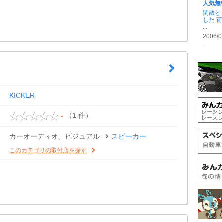
人気無
閑散と
した 
...
2006/0
KICKER
（1 件）
-
カーオーディオ、ビジュアル
スピーカー
このカテゴリの取付店を探す