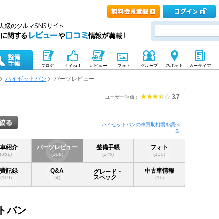
ブログ
イイね！
レビュー
フォト
グループ
スポット
カーライフ
ハイゼットバン
パーツレビュー
3.7
ユーザー評価：
ハイゼットバンの車買取相場を調べ
る
愛車紹介
パーツレビュー
整備手帳
フォト
(351)
(308)
(275)
(130)
燃費記録
Q&A
中古車情報
グレード・
スペック
(119)
(4)
(11)
ットバン