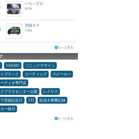
いちっずか
8 PV
虎猫ＳＰ
7 PV
もっと見る
グ
タ
TAKMO
ソニックデザイン
ムトブラック
コーティング
スピーカー
オーディオ専門店
ックプラスセンター山梨
レクサス
カラ登録記念日
STI
給油＆燃費記録
ーカー取付
もっと見る