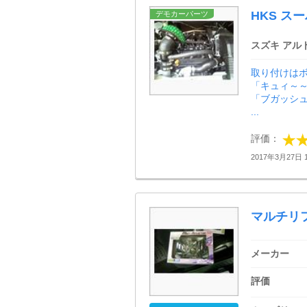
HKS ス
デモカーパーツ
スズキ アル
取り付けはボ
「キュィ～
「ブガッシ
...
評価：
2017年3月27日 1
マルチリ
メーカー
評価