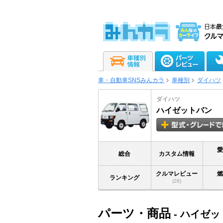
車・自動車SNSみんカラ
車種別
ダイハツ
ダイハツ
ハイゼットバン
総合
カスタム情報
クルマレビュー
ランキング
(28)
パーツ・商品
- ハイゼ