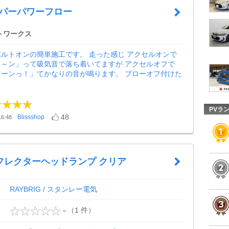
ーパーパワーフロー
トワークス
ルトオンの簡単施工です。 走った感じ アクセルオンで
～～ン」って吸気音で落ち着いてますが アクセルオフで
ューンっ！」てかなりの音が鳴ります。 ブローオフ付けた
PVラ
48
Blissshop
6:48
フレクターヘッドランプ クリア
RAYBRIG / スタンレー電気
（1 件）
-