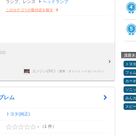
ランプ、レンズ
ヘッドランプ
このカテゴリの取付店を探す
22日
注目タ
トヨ
エンジン(S/C)
（愛車：ダイハツ ハイゼットバン）
フェ
カー
ソニ
ブレム
みん
スピ
トヨタ(純正)
（1 件）
-