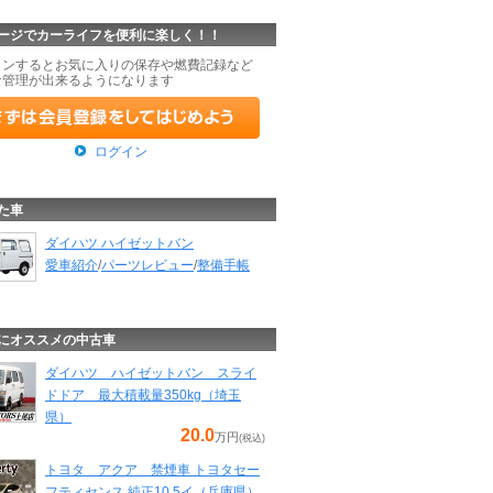
ージでカーライフを便利に楽しく！！
インするとお気に入りの保存や燃費記録など
な管理が出来るようになります
ログイン
た車
ダイハツ ハイゼットバン
愛車紹介
/
パーツレビュー
/
整備手帳
にオススメの中古車
ダイハツ ハイゼットバン スライ
ドドア 最大積載量350kg（埼玉
県）
20.0
万円
(税込)
トヨタ アクア 禁煙車 トヨタセー
フティセンス 純正10.5イ（兵庫県）