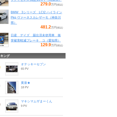
279.0
万円
(税込)
BMW 3シリーズ LCI2 ハイライン
Pkg ヴァーネスカレザーモ（神奈川
県）
481.2
万円
(税込)
日産 デイズ 届出済未使用車 衝
突被害軽減ブレーキ コ（愛知県）
129.9
万円
(税込)
ンキング
オテッキーセブン
65 PV
黄泉★
18 PV
マキシマムザまーくん
9 PV