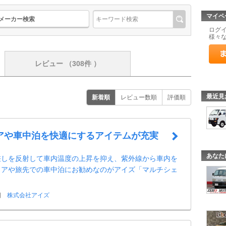
マイペ
メーカー検索
ログ
様々
レビュー
（308件 ）
最近見
新着順
レビュー数順
評価順
アや車中泊を快適にするアイテムが充実
あなた
差しを反射して車内温度の上昇を抑え、紫外線から車内を
ドアや旅先での車中泊にお勧めなのがアイズ「マルチシェ
日
株式会社アイズ