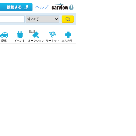
ヘルプ
愛車
イベント
オークション
サーキット
みんカラ＋