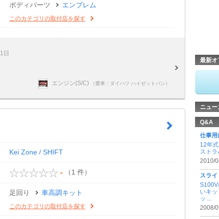
ボディパーツ
エンブレム
このカテゴリの取付店を探す
21日
最新オ
エンジン(S/C)
（愛車：ダイハツ ハイゼットバン）
ニュー
Q&A
仕事用
12年
Kei Zone / SHIFT
ストラ
2010/0
（1 件）
-
スライ
S10
いキッ
足回り
車高調キット
ッ ...
このカテゴリの取付店を探す
2008/0