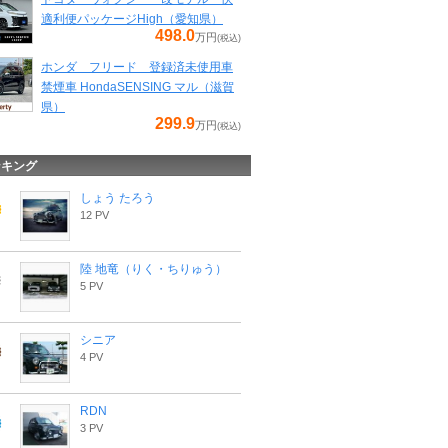
適利便パッケージHigh（愛知県）
498.0
万円
(税込)
ホンダ フリード 登録済未使用車
禁煙車 HondaSENSING マル（滋賀
県）
299.9
万円
(税込)
ンキング
しょう たろう
12 PV
陸 地竜（りく・ちりゅう）
5 PV
シニア
4 PV
RDN
3 PV