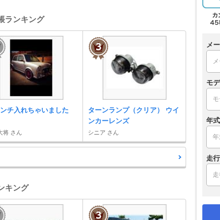
手帳ランキング
メー
モデ
インチ入れちゃいました
ターンランプ（クリア） ウイ
年式
ンカーレンズ
大将 さん
シニア さん
走行
ランキング