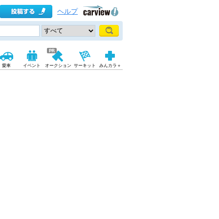
ヘルプ
愛車
イベント
オークション
サーキット
みんカラ＋