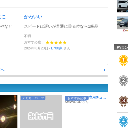
とこ
かわいい
マやなと
スピードは遅いが普通に乗る位なら1級品
不明
おすすめ度：
PVラ
2024年8月23日
L700家
さん
覧へ
デジタルミラー専用チュ ...
デモカーパーツ
おすすめ記事
KENWOOD さん