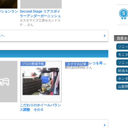
Dポジションラン
Second Stage リアスポイ
ラーアンダーガーニッシュ
カスタマイズ工房セカンドス
テ ... さん
覧へ
注目タ
ソニ
モニ
ソニ
ハイエンドドラレコを再 ...
プロの整備手帳
おすすめ記事
株式会社iKeep さん
給油
ホン
山梨
こだわりのホイールバラン
ス調整 その５