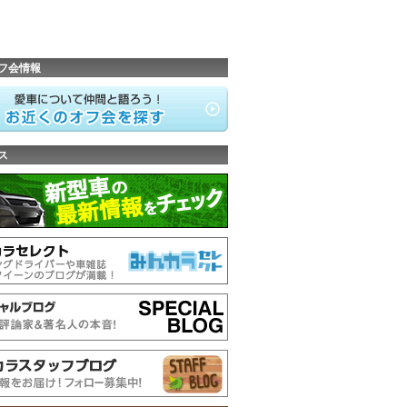
フ会情報
ス