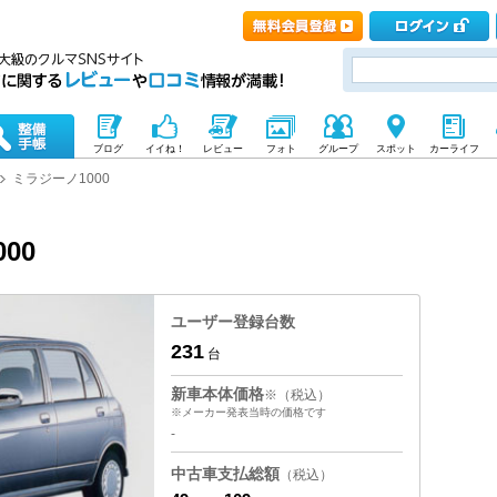
ブログ
イイね！
レビュー
フォト
グループ
スポット
カーライフ
ミラジーノ1000
00
ユーザー登録台数
231
台
新車本体価格
※（税込）
※メーカー発表当時の価格です
-
中古車支払総額
（税込）