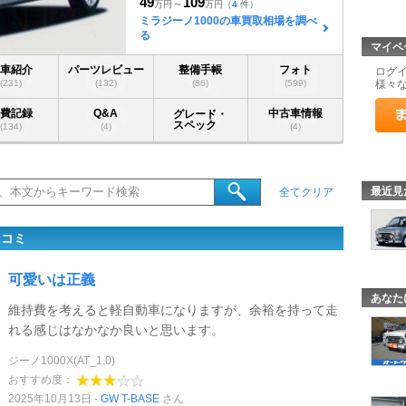
49
109
～
万円
万円
（
4
件）
ミラジーノ1000の車買取相場を調べ
る
マイペ
愛車紹介
パーツレビュー
整備手帳
フォト
ログ
(231)
(132)
(86)
(599)
様々
燃費記録
Q&A
中古車情報
グレード・
スペック
(134)
(4)
(4)
最近見
全てクリア
口コミ
可愛いは正義
あなた
維持費を考えると軽自動車になりますが、余裕を持って走
れる感じはなかなか良いと思います。
ジーノ1000X(AT_1.0)
おすすめ度：
2025年10月13日
GW T-BASE
さん