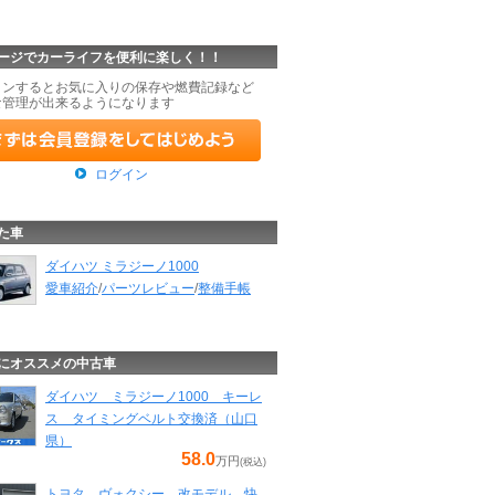
ージでカーライフを便利に楽しく！！
インするとお気に入りの保存や燃費記録など
な管理が出来るようになります
ログイン
た車
ダイハツ ミラジーノ1000
愛車紹介
/
パーツレビュー
/
整備手帳
にオススメの中古車
ダイハツ ミラジーノ1000 キーレ
ス タイミングベルト交換済（山口
県）
58.0
万円
(税込)
トヨタ ヴォクシー 改モデル 快