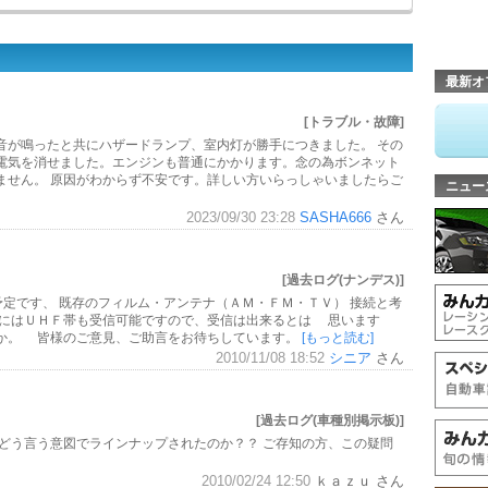
最新オ
[トラブル・故障]
音が鳴ったと共にハザードランプ、室内灯が勝手につきました。 その
電気を消せました。エンジンも普通にかかります。念の為ボンネット
ません。 原因がわからず不安です。詳しい方いらっしゃいましたらご
ニュー
2023/09/30 23:28
SASHA666
さん
[過去ログ(ナンデス)]
予定です、 既存のフィルム・アンテナ（ＡＭ・ＦＭ・ＴＶ） 接続と考
にはＵＨＦ帯も受信可能ですので、受信は出来るとは 思います
か。 皆様のご意見、ご助言をお待ちしています。
[もっと読む]
2010/11/08 18:52
シニア
さん
[過去ログ(車種別掲示板)]
 どう言う意図でラインナップされたのか？？ ご存知の方、この疑問
2010/02/24 12:50
ｋａｚｕ さん