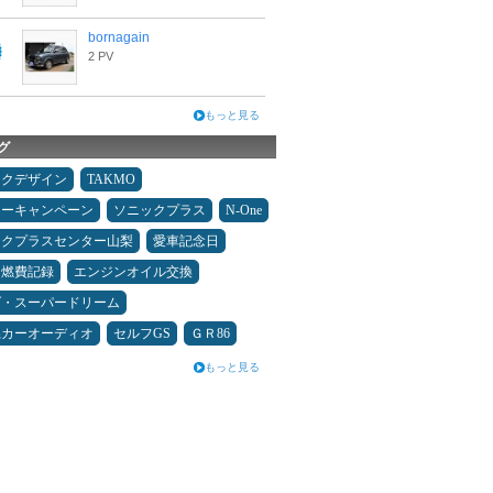
bornagain
2 PV
もっと見る
グ
ックデザイン
TAKMO
ターキャンペーン
ソニックプラス
N-One
ックプラスセンター山梨
愛車記念日
＆燃費記録
エンジンオイル交換
ダ・スーパードリーム
県カーオーディオ
セルフGS
ＧＲ86
もっと見る