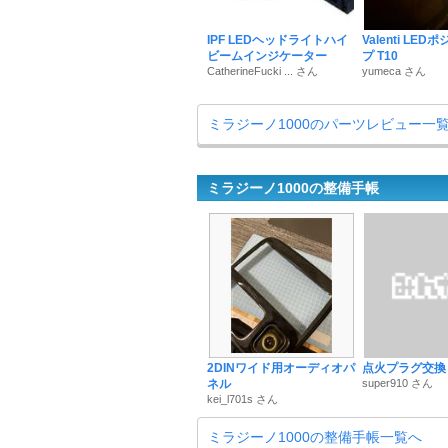
IPF LEDヘッドライトハイ
Valenti LE
ビームインジケーター
プ T10
CatherineFucki ... さん
yumeca さん
ミラジーノ1000のパーツレビュー一
ミラジーノ1000の整備手帳
2DINワイド用オーディオパ
点火プラグ交換
ネル
super910 さん
kei_l701s さん
ミラジーノ1000の整備手帳一覧へ