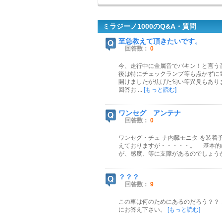
ミラジーノ1000のQ&A・質問
至急教えて頂きたいです。
回答数：
0
今、走行中に金属音でパキン！と言う
後は特にチェックランプ等も点かずに
開けましたが焦げた匂い等異臭もあり
回答お ...
[もっと読む]
ワンセグ アンテナ
回答数：
0
ワンセグ・チュ-ナ内臓モニタ-を装着
えておりますが・・・・・。 基本的
が、感度、等に支障があるのでしょう
？？？
回答数：
9
この車は何のためにあるのだろう？？
にお答え下さい。
[もっと読む]