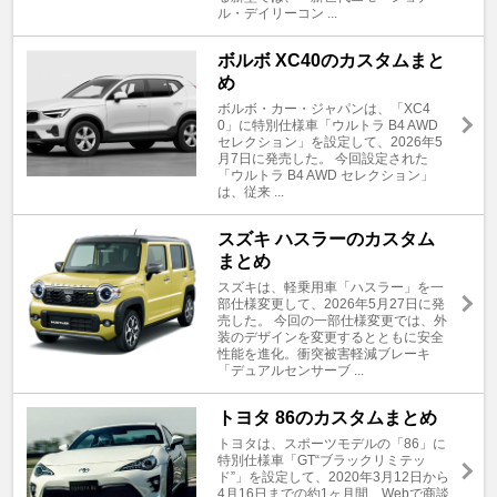
ル・デイリーコン ...
ボルボ XC40のカスタムまと
め
ボルボ・カー・ジャパンは、「XC4
0」に特別仕様車「ウルトラ B4 AWD
セレクション」を設定して、2026年5
月7日に発売した。 今回設定された
「ウルトラ B4 AWD セレクション」
は、従来 ...
スズキ ハスラーのカスタム
まとめ
スズキは、軽乗用車「ハスラー」を一
部仕様変更して、2026年5月27日に発
売した。 今回の一部仕様変更では、外
装のデザインを変更するとともに安全
性能を進化。衝突被害軽減ブレーキ
「デュアルセンサーブ ...
トヨタ 86のカスタムまとめ
トヨタは、スポーツモデルの「86」に
特別仕様車「GT“ブラックリミテッ
ド”」を設定して、2020年3月12日から
4月16日までの約1ヶ月間、Webで商談