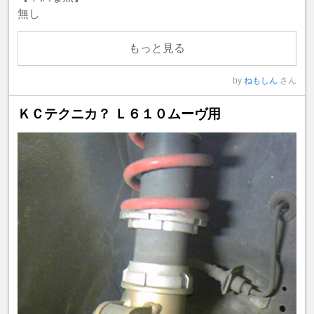
無し
もっと見る
by
ねもしん
さん
ＫＣテクニカ？ Ｌ６１０ムーヴ用