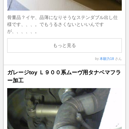
骨董品？イヤ、品薄になりそうなステンダブル出し仕
様です、、、。でもうるさくないといいんです
が、、、、、。
もっと見る
by
本願力18
さん
ガレージtoy Ｌ９００系ムーヴ用タナベマフラ
ー加工