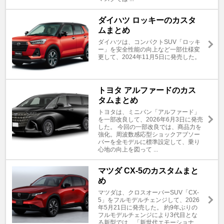
ダイハツ ロッキーのカスタ
ムまとめ
ダイハツは、コンパクトSUV「ロッキ
ー」を安全性能の向上など一部仕様変
更して、2024年11月5日に発売した。
トヨタ アルファードのカス
タムまとめ
トヨタは、ミニバン「アルファード」
を一部改良して、2026年6月3日に発売
した。 今回の一部改良では、商品力を
強化。周波数感応型ショックアブソー
バーを全モデルに標準設定して、乗り
心地の向上を図って ...
マツダ CX-5のカスタムまと
め
マツダは、クロスオーバーSUV「CX-
5」をフルモデルチェンジして、2026
年5月21日に発売した。 約9年ぶりの
フルモデルチェンジにより3代目とな
る新型では、「新世代エモーショナ