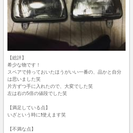
【総評】
希少な物です！
スペアで持っておいたほうがいい一番の、品かと自分
は思いました笑
片方ずつ手に入れたので、大変でした笑
左は右の5倍の値段でした笑
【満足している点】
いざという時に❗️使えます笑
【不満な点】