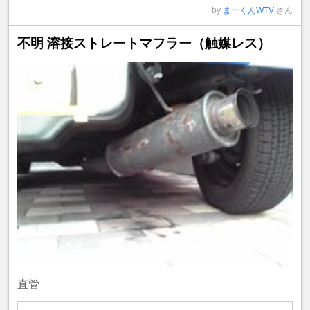
by
まーくんWTV
さん
不明 溶接ストレートマフラー（触媒レス）
直管