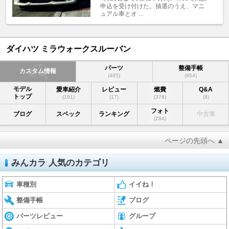
申込を受け付けた。抽選のうえ、マニ
ュアル車とオ ...
ダイハツ ミラウォークスルーバン
パーツ
整備手帳
カスタム情報
(465)
(954)
モデル
愛車紹介
レビュー
燃費
Q&A
トップ
(191)
(17)
(378)
(8)
フォト
ブログ
スペック
ランキング
中古車
(284)
ページの先頭へ ▲
みんカラ 人気のカテゴリ
車種別
イイね！
整備手帳
ブログ
パーツレビュー
グループ