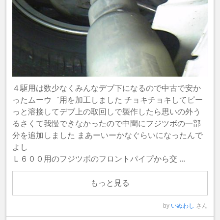
４駆用は数少なくみんなデブ下になるので中古で安か
ったムーウ゛用を加工しました チョキチョキしてピー
っと溶接してデブ上の取回しで製作したら思いの外う
るさくて我慢できなかったので中間にフジツボの一部
分を追加しました まあーいーかなぐらいになったんで
よし
Ｌ６００用のフジツボのフロントパイプから交 ...
もっと見る
by
いぬわし
さん