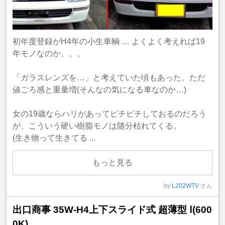
初年度登録がH4年の小生車輌 … よくよく考えれば19
年モノなのか。。。
「ガラスレンズを…」と考えていた頃もあった。ただ
値ごろ感と重量増(そんなの気になる車なのか…)
女の19歳ならハリがあってピチピチしておるのだろう
が、こういう硬い樹脂モノは随分枯れてくる。
(生き物って生きてる ...
もっと見る
by
L202WTV
さん
出口商事 35W-H4上下スライド式 超薄型 Ⅰ(600
0K)