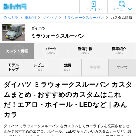
ログイン
メニュー
みんカラ
車種別
ダイハツ
ミラウォークスルーバン
カスタム情報
ダイハツ
ミラウォークスルーバン
パーツ
整備手帳
愛車紹介
カスタム情報
(465)
(954)
(191)
モデル
レビュー
燃費
中古車
すべて
トップ
(17)
(378)
ダイハツ ミラウォークスルーバン カスタ
ムまとめ - おすすめのカスタムはこれ
だ！エアロ・ホイール・LEDなど｜みん
カラ
ダイハツ ミラウォークスルーバン をカスタムしてカーライフを充実させませ
んか？おすすめのエアロ、ホイール、LEDやかっこいいカスタムカーなど、思