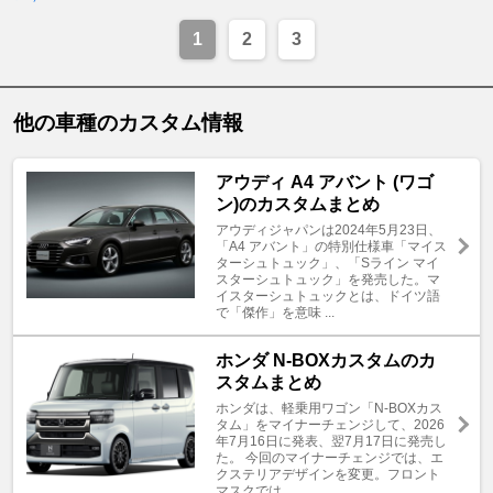
1
2
3
他の車種のカスタム情報
アウディ A4 アバント (ワゴ
ン)のカスタムまとめ
アウディジャパンは2024年5月23日、
「A4 アバント」の特別仕様車「マイス
ターシュトュック」、「Sライン マイ
スターシュトュック」を発売した。マ
イスターシュトュックとは、ドイツ語
で「傑作」を意味 ...
ホンダ N-BOXカスタムのカ
スタムまとめ
ホンダは、軽乗用ワゴン「N-BOXカス
タム」をマイナーチェンジして、2026
年7月16日に発表、翌7月17日に発売し
た。 今回のマイナーチェンジでは、エ
クステリアデザインを変更。フロント
マスクでは ...