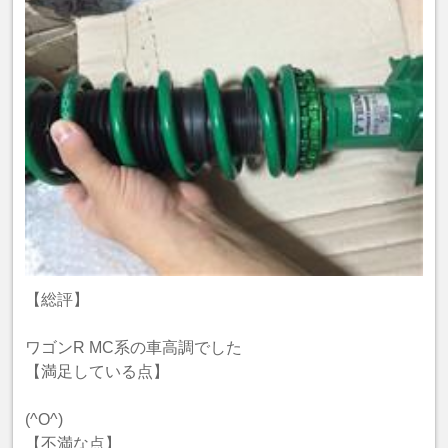
【総評】
ワゴンR MC系の車高調でした
【満足している点】
(^O^)
【不満な点】