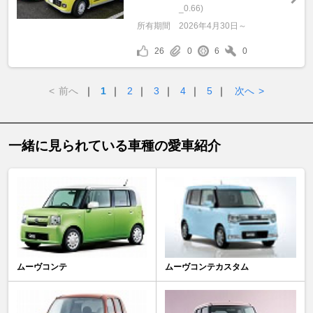
_0.66)
所有期間
2026年4月30日～
26
0
6
0
<
前へ
｜
1
｜
2
｜
3
｜
4
｜
5
｜
次へ
>
一緒に見られている車種の愛車紹介
ムーヴコンテ
ムーヴコンテカスタム