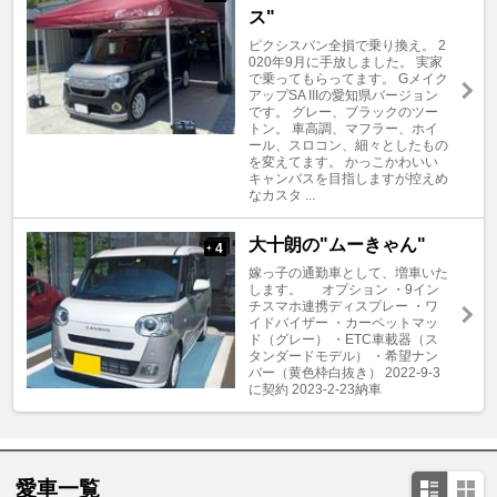
ス"
ピクシスバン全損で乗り換え。 2
020年9月に手放しました。 実家
で乗ってもらってます。 Gメイク
アップSA IIIの愛知県バージョン
です。 グレー、ブラックのツー
トン。 車高調、マフラー、ホイ
ール、スロコン、細々としたもの
を変えてます。 かっこかわいい
キャンバスを目指しますが控えめ
なカスタ ...
大十朗の"ムーきゃん"
4
+
嫁っ子の通勤車として、増車いた
します。 オプション ・9イン
チスマホ連携ディスプレー ・ワ
イドバイザー ・カーペットマッ
ド（グレー） ・ETC車載器（ス
タンダードモデル） ・希望ナン
バー（黄色枠白抜き） 2022-9-3
に契約 2023-2-23納車
愛車一覧