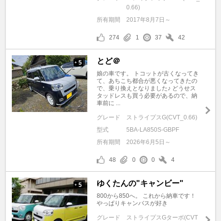
0.66)
所有期間
2017年8月7日～
274
1
37
42
とど＠
5
+
娘の車です。 トコットが古くなってき
て、あちこち都合が悪くなってきたの
で、乗り換えとなりました♪ どうせス
タッドレスも買う必要があるので、納
車前に ...
グレード
ストライプスG(CVT_0.66)
型式
5BA-LA850S-GBPF
所有期間
2026年6月5日～
48
0
0
4
ゆくたんの"キャンビー"
5
+
800から850へ。 これから納車です！
やっぱりキャンバスが好き
グレード
ストライプスGターボ(CVT