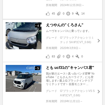
所有期間
2024年12月28日～
45
0
9
14
えつやんの"くろさん"
4
+
ムーヴキャンバスに乗っています。
グレード
G“ブラックアクセントリミ
テッド SA III”(CVT_0.66)
所有期間
2020年3月9日～
83
0
4
0
とも ucf31の"キャンバス君"
5
+
我が家のエース✨真っ白パンダ君🐼 Yo
uTube「ともさんカーライフ」にも登
場します♪ 最上位ブラックインテリア
リミテッドです✨ 全面モニター ...
グレード
G“ブラックアクセントVS S
A III”(CVT_0.66)
所有期間
2019年11月1日～