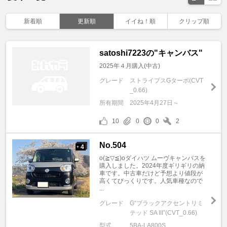
新着順
更新順
イイね！順
クリップ順
satoshi7223の"キャンバス"
2025年４月購入(中古)
グレード
ストライプスGターボ(CVT
_0.66)
所有期間
2025年4月27日～
10
0
0
2
No.504
4
+
o(≧▽≦)oダイハツ ムーヴキャンバスを
購入しました。2024年度ギリギリの納
車です。中古車だけど予想より値段が
高くてびっくりです。人気車種なので
...
グレード
G“ブラックアクセントリミ
テッド SA III”(CVT_0.66)
型式
5BA-LA800S