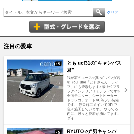
クリア
注目の愛車
とも ucf31の"キャンバス
5
+
君"
我が家のエース✨真っ白パンダ君
🐼 YouTube「ともさんカーライ
フ」にも登場します♪ 最上位ブラ
ックインテリアリミテッドです✨
全面モニター、シートヒーター、
ドラレコ、オートAC等フル装備
です。 静音施工メインでDIYで
色々施工しています。 やってる
内に、段々と愛着が湧いてます。
ダイ ...
RYUTO-の"男キャンバ
5
+