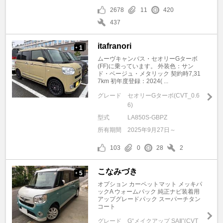
2678
11
420
437
itafranori
1
+
ムーヴキャンバス・セオリーGターボ
(FF)に乗っています。 外装色：サン
ド・ベージュ・メタリック 契約時7,31
7km 初年度登録：2024( ...
グレード
セオリーGターボ(CVT_0.6
6)
型式
LA850S-GBPZ
所有期間
2025年9月27日～
103
0
28
2
こなみづき
5
+
オプション カーペットマット メッキパ
ックA ウォームパック 純正ナビ装着用
アップグレードパック スーパーチタン
コート
グレード
G“メイクアップ SAⅡ”(CVT_