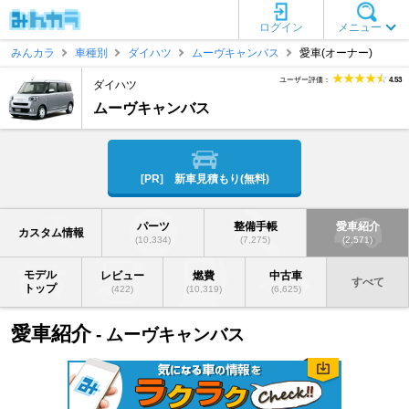
ログイン
メニュー
みんカラ
車種別
ダイハツ
ムーヴキャンバス
愛車(オーナー)
ユーザー評価：
4.53
ダイハツ
ムーヴキャンバス
[PR] 新車見積もり(無料)
パーツ
整備手帳
愛車紹介
カスタム情報
(10,334)
(7,275)
(2,571)
モデル
レビュー
燃費
中古車
すべて
トップ
(422)
(10,319)
(6,625)
愛車紹介
- ムーヴキャンバス