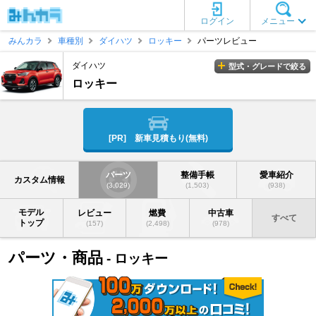
ログイン
メニュー
みんカラ
車種別
ダイハツ
ロッキー
パーツレビュー
ダイハツ
型式・グレードで絞る
ロッキー
[PR] 新車見積もり(無料)
パーツ
整備手帳
愛車紹介
カスタム情報
(3,029)
(1,503)
(938)
モデル
レビュー
燃費
中古車
すべて
トップ
(157)
(2,498)
(978)
パーツ・商品
- ロッキー