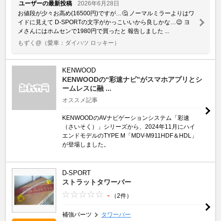
ユーザーの最新投稿
2026年6月28日
お値段が少々お高め(16500円)ですが…🤔 ノーマルミラーよりはワ
イドに見えて D-SPORTの文字がかっこいいから良しかな…😉 ヨ
メさんにはホムセンで1980円で買ったと 報告しました ...
もずく@
（愛車：ダイハツ ロッキー）
KENWOOD
KENWOODの“彩速ナビ”がスマホアプリとシ
ームレスに融 ...
オススメ記事
KENWOODのAVナビゲーションシステム「彩速
（さいそく）」シリーズから、2024年11月にハイ
エンドモデルのTYPE M「MDV-M911HDF＆HDL」
が登場しました。
D-SPORT
ストラットタワーバー
-
（2件）
補強パーツ
タワーバー