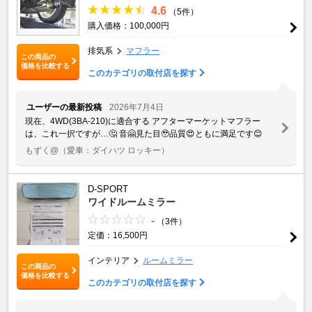
4.6
（5件）
購入価格：100,000円
排気系
マフラー
この商品の
価格を比較する
このカテゴリの取付店を探す
ユーザーの最新投稿
2026年7月4日
現在、4WD(3BA-210)に適合する アフターマーケットマフラー
は、これ一択ですが…🤔 音🤗見た目🥹品質😍ともに満足です😊
もずく@
（愛車：ダイハツ ロッキー）
D-SPORT
ワイドルームミラー
-
（3件）
定価：16,500円
インテリア
ルームミラー
この商品の
価格を比較する
このカテゴリの取付店を探す