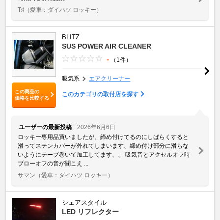
T♯
（愛車：ダイハツ ロッキー）
BLITZ
SUS POWER AIR CLEANER
-
（1件）
吸気系
エアクリーナー
この商品の
このカテゴリの取付店を探す
価格を比較する
ユーザーの最新投稿
2026年6月6日
ロッキー専用品買いましたが、締め付けてるのにしばらくすると
滑ってステンカバーが外れてしまいます、締め付け部分に滑らな
いようにテープ巻いて加工してます、、 吸気音とアクセルオフ時
ブローオフの音が聞こえ ...
サマン
（愛車：ダイハツ ロッキー）
シェアスタイル
LED リフレクター