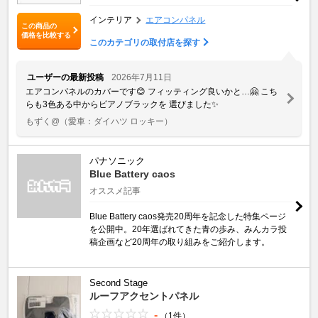
インテリア
エアコンパネル
この商品の
価格を比較する
このカテゴリの取付店を探す
ユーザーの最新投稿
2026年7月11日
エアコンパネルのカバーです😊 フィッティング良いかと…🤗 こち
らも3色ある中からピアノブラックを 選びました✨
もずく@
（愛車：ダイハツ ロッキー）
パナソニック
Blue Battery caos
オススメ記事
Blue Battery caos発売20周年を記念した特集ページ
を公開中。20年選ばれてきた青の歩み、みんカラ投
稿企画など20周年の取り組みをご紹介します。
Second Stage
ルーフアクセントパネル
-
（1件）