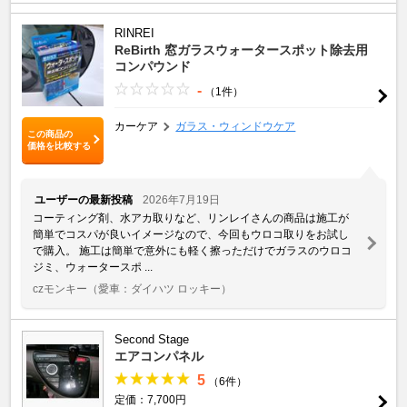
RINREI
ReBirth 窓ガラスウォータースポット除去用
コンパウンド
-
（1件）
カーケア
ガラス・ウィンドウケア
この商品の
価格を比較する
ユーザーの最新投稿
2026年7月19日
コーティング剤、水アカ取りなど、リンレイさんの商品は施工が
簡単でコスパが良いイメージなので、今回もウロコ取りをお試し
で購入。 施工は簡単で意外にも軽く擦っただけでガラスのウロコ
ジミ、ウォータースポ ...
czモンキー
（愛車：ダイハツ ロッキー）
Second Stage
エアコンパネル
5
（6件）
定価：7,700円