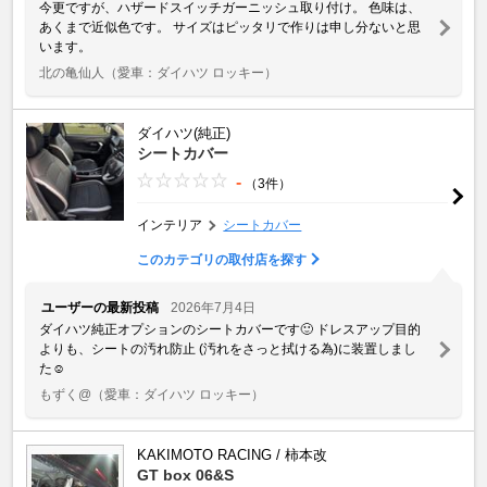
今更ですが、ハザードスイッチガーニッシュ取り付け。 色味は、
あくまで近似色です。 サイズはピッタリで作りは申し分ないと思
います。
北の亀仙人
（愛車：ダイハツ ロッキー）
ダイハツ(純正)
シートカバー
-
（3件）
インテリア
シートカバー
このカテゴリの取付店を探す
ユーザーの最新投稿
2026年7月4日
ダイハツ純正オプションのシートカバーです🙂 ドレスアップ目的
よりも、シートの汚れ防止 (汚れをさっと拭ける為)に装置しまし
た☺️
もずく@
（愛車：ダイハツ ロッキー）
KAKIMOTO RACING / 柿本改
GT box 06&S