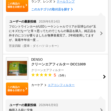
ランプ、レンズ
テールランプ
この商品の
価格を比較する
このカテゴリの取付店を探す
ユーザーの最新投稿
2026年6月14日
フロントウインカーがLEDシーケンシャルでリアが豆球なのが“玉
にキズだなー”と常々思ってたのでこちらの製品を購入。純正品を
外すのにコツが要りましたが無事装着完了。2年程使用してます
が、装着半年頃一度 ...
苦楽四駆
（愛車：ダイハツ ロッキー）
DENSO
クリーンエアフィルター DCC1009
クリーンエアフィルター
5
（5件）
カーケア
エアコンフィルター
この商品の
価格を比較する
ユーザーの最新投稿
2026年6月9日
梅雨入る前に交換