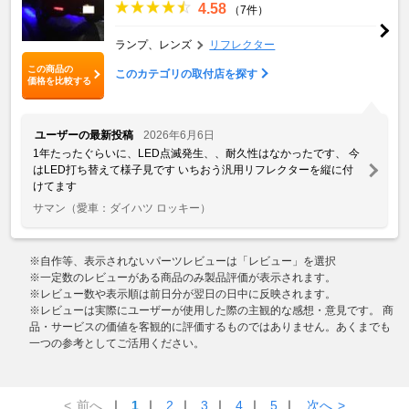
4.58
（7件）
ランプ、レンズ
リフレクター
この商品の
このカテゴリの取付店を探す
価格を比較する
ユーザーの最新投稿
2026年6月6日
1年たったぐらいに、LED点滅発生、、耐久性はなかったです、 今
はLED打ち替えて様子見です いちおう汎用リフレクターを縦に付
けてます
サマン
（愛車：ダイハツ ロッキー）
※自作等、表示されないパーツレビューは「レビュー」を選択
※一定数のレビューがある商品のみ製品評価が表示されます。
※レビュー数や表示順は前日分が翌日の日中に反映されます。
※レビューは実際にユーザーが使用した際の主観的な感想・意見です。 商
品・サービスの価値を客観的に評価するものではありません。あくまでも
一つの参考としてご活用ください。
<
前へ
｜
1
｜
2
｜
3
｜
4
｜
5
｜
次へ
>