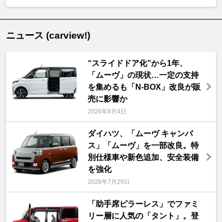
ニュース (carview!)
“スライドドア化”から1年、
「ムーヴ」の現状…一定の支持
を集めるも「N-BOX」改良が販
売に影響か
2026年8月4日
ダイハツ、「ムーヴ キャンバ
ス」「ムーヴ」を一部改良。特
別仕様車や新色追加、安全装備
を強化
2026年7月29日
「助手席ピラーレス」でファミ
リー層に人気の「タント」。登