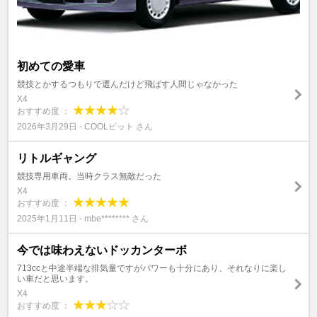
初めての愛車
競技とかするつもりで選んだけど飛ばす人間じゃなかった
X4
おすすめ度 ：
2026年3月29日 - COOLビット さん
リトルギャング
競技専用車両。当時クラス無敵だった
X4
おすすめ度 ：
2025年1月11日 - mbe******** さん
今では味わえないドッカンターボ
713ccと中途半端な排気量ですがパワーも十分にあり、それなりに楽し
い車だと思います。
X4
おすすめ度 ：