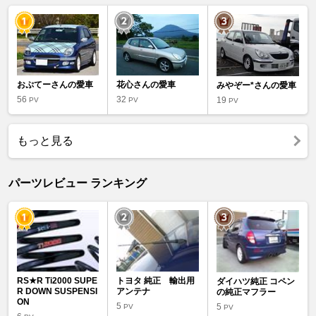
おぷてーさんの愛車
花心さんの愛車
みやぞー*さんの愛車
56
32
19
PV
PV
PV
もっと見る
パーツレビュー ランキング
RS★R Ti2000 SUPE
トヨタ 純正 輸出用
ダイハツ純正 コペン
R DOWN SUSPENSI
アンテナ
の純正マフラー
ON
5
5
PV
PV