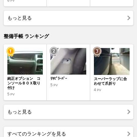
6
PV
もっと見る
整備手帳 ランキング
純正オプション コ
ﾘﾔﾋﾟﾗｰﾊﾞｰ
スーパーラップに合
ンソールＢＯＸ取り
わせて爪折り
5
PV
付け
4
PV
5
PV
もっと見る
すべてのランキングを見る