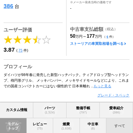
※メーカー発表当時の価格です
386
台
-
中古車支払総額
（税込）
ユーザー評価
50
177
～
万円
万円
（
6
件）
ストーリアの車買取相場を調べる
3.87
(
75
件)
プロフィール
ダイハツが98年春に発売した新型ハッチバック。ティアドロップ型ヘッドラン
プ、楕円形グリル、 メッキバンパー、メッキサイドモールなどにより、これま
での国産コンパクトカーにはない個性的で 日本車離れ ...
もっと見る
グレード・スペック
パーツ
整備手帳
愛車紹介
カスタム情報
(1,524)
(797)
(386)
モデル
レビュー
燃費
中古車
すべて
トップ
(75)
(1,638)
(6)