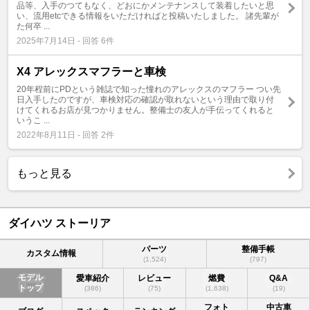
品等、入手のつてもなく、どおにかメンテナンスして装着したいと思
い、流用etcできる情報をいただければと投稿いたしました。 諸先輩が
た何卒 ...
2025年7月14日 - 回答 6件
X4 アレックスマフラーと車検
20年程前にPDという雑誌で知った憧れのアレックスのマフラー つい先
日入手したのですが、車検対応の確認が取れないという理由で取り付
けてくれるお店が見つかりません。整備士の友人が手伝ってくれると
いうこ ...
2022年8月11日 - 回答 2件
もっと見る
ダイハツ ストーリア
パーツ
整備手帳
カスタム情報
(1,524)
(797)
モデル
愛車紹介
レビュー
燃費
Q&A
トップ
(386)
(75)
(1,638)
(19)
フォト
中古車