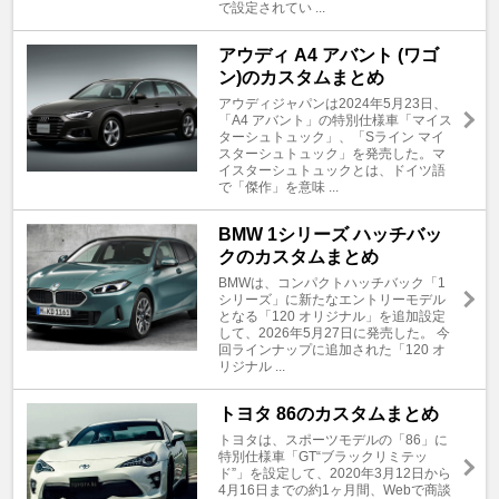
で設定されてい ...
アウディ A4 アバント (ワゴ
ン)のカスタムまとめ
アウディジャパンは2024年5月23日、
「A4 アバント」の特別仕様車「マイス
ターシュトュック」、「Sライン マイ
スターシュトュック」を発売した。マ
イスターシュトュックとは、ドイツ語
で「傑作」を意味 ...
BMW 1シリーズ ハッチバッ
クのカスタムまとめ
BMWは、コンパクトハッチバック「1
シリーズ」に新たなエントリーモデル
となる「120 オリジナル」を追加設定
して、2026年5月27日に発売した。 今
回ラインナップに追加された「120 オ
リジナル ...
トヨタ 86のカスタムまとめ
トヨタは、スポーツモデルの「86」に
特別仕様車「GT“ブラックリミテッ
ド”」を設定して、2020年3月12日から
4月16日までの約1ヶ月間、Webで商談