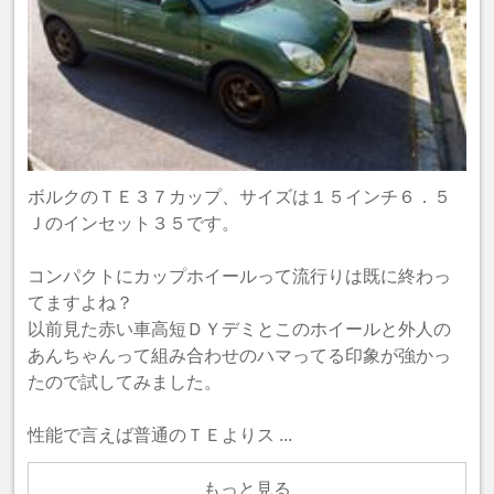
ボルクのＴＥ３７カップ、サイズは１５インチ６．５
Ｊのインセット３５です。
コンパクトにカップホイールって流行りは既に終わっ
てますよね？
以前見た赤い車高短ＤＹデミとこのホイールと外人の
あんちゃんって組み合わせのハマってる印象が強かっ
たので試してみました。
性能で言えば普通のＴＥよりス ...
もっと見る