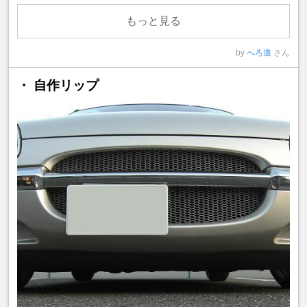
もっと見る
by
へろ道
さん
・ 自作リップ