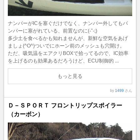
ナンバーがICを塞ぐだけでなく、ナンバー外してもバ
ンパーに塞がれている、前置なのに(-"-;)
多少土を食べるかも知れませんが、新鮮な空気をあげ
ましょ(^O^)ついでにホーン前のメッシュも穴開け。
ただ、吸気温をエアクリBOXで拾ってるので、IC効率
を上げるのも効果あるだろうけど、ECU制御的 ...
もっと見る
by
1499
さん
Ｄ－ＳＰＯＲＴ フロントリップスポイラー
（カーボン）