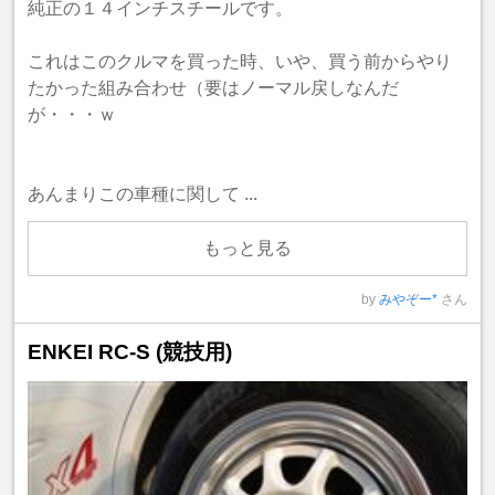
純正の１４インチスチールです。
これはこのクルマを買った時、いや、買う前からやり
たかった組み合わせ（要はノーマル戻しなんだ
が・・・ｗ
あんまりこの車種に関して ...
もっと見る
by
みやぞー*
さん
ENKEI RC-S (競技用)