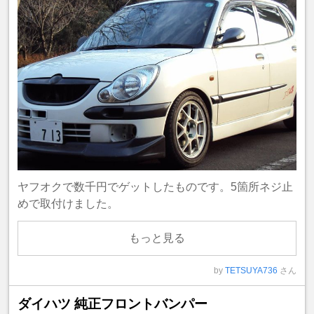
ヤフオクで数千円でゲットしたものです。5箇所ネジ止
めで取付けました。
もっと見る
by
TETSUYA736
さん
ダイハツ 純正フロントバンパー