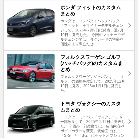
ホンダ フィットのカスタム
まとめ
ホンダは、コンパクトハッチバック
「フィット」をマイナーモデルチェン
ジして、2026年7月9日に発表、翌7月
10日に発売した。 今回のマイナーモデ
ルチェンジでは、各グレードの特長や
個性をより際立たせ ...
フォルクスワーゲン ゴルフ
(ハッチバック)のカスタムま
とめ
フォルクスワーゲンジャパンは、「ゴ
ルフ」の価格を改定して、2025年12月
19日に発表、2026年1月1日に発売し
た。
トヨタ ヴォクシーのカスタ
ムまとめ
トヨタは、ミニバン「ヴォクシー」を
一部改良して、2025年9月2日に発表し
た。 今回の一部改良では、装備内容や
ボディカラーを変更。装備面では、
「S-G」と「S-Z」にセットオプション