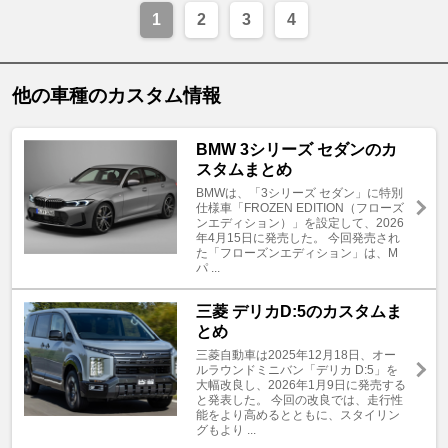
1
2
3
4
他の車種のカスタム情報
BMW 3シリーズ セダンのカ
スタムまとめ
BMWは、「3シリーズ セダン」に特別
仕様車「FROZEN EDITION（フローズ
ンエディション）」を設定して、2026
年4月15日に発売した。 今回発売され
た「フローズンエディション」は、M
パ ...
三菱 デリカD:5のカスタムま
とめ
三菱自動車は2025年12月18日、オー
ルラウンドミニバン「デリカ D:5」を
大幅改良し、2026年1月9日に発売する
と発表した。 今回の改良では、走行性
能をより高めるとともに、スタイリン
グもより ...