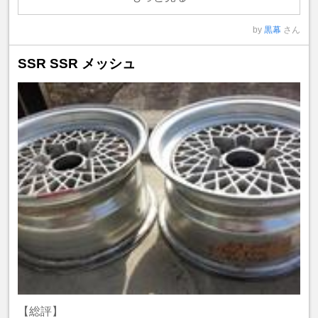
by
黒幕
さん
SSR SSR メッシュ
【総評】