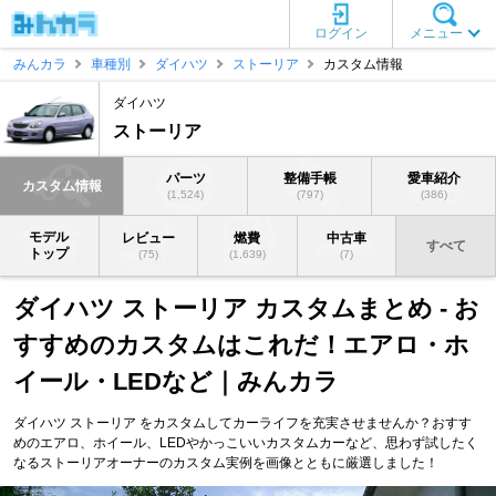
ログイン
メニュー
みんカラ
車種別
ダイハツ
ストーリア
カスタム情報
ダイハツ
ストーリア
パーツ
整備手帳
愛車紹介
カスタム情報
(1,524)
(797)
(386)
モデル
レビュー
燃費
中古車
すべて
トップ
(75)
(1,639)
(7)
ダイハツ ストーリア カスタムまとめ - お
すすめのカスタムはこれだ！エアロ・ホ
イール・LEDなど｜みんカラ
ダイハツ ストーリア をカスタムしてカーライフを充実させませんか？おすす
めのエアロ、ホイール、LEDやかっこいいカスタムカーなど、思わず試したく
なるストーリアオーナーのカスタム実例を画像とともに厳選しました！