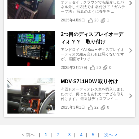
オデッセイ，クラウンでも紹介したパ
ネル外しの方法です 名付けて「ガムテ
ープ法」 写真のように養生テ ...
2025年4月9日
23
1
2つ目のディスプレイオーデ
ィオ？？ 取り付け
アンドロイドAI Box + ディスプレイオ
ーディオの組み合わせは悪くないです
が、 画面が1つで ...
2025年3月17日
20
0
MDV-S711HDW 取り付け
今回もオーディオレス車を購入しまし
たので、何はともあれカーナビを取り
付けます。 最近はディスプレイ ...
2025年3月1日
22
0
<
前へ
｜
1
｜
2
｜
3
｜
4
｜
5
｜
次へ
>