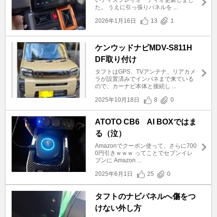
た。 うえに引っ張りパネルを ...
2026年1月16日
13
1
ケンウッドナビMDV-S811H
DF取り付け
タフトはGPS、TVアンテナ、リアカメ
ラが設置済みでインパネまで来ている
ので、カーナビ本体と接続し ...
2025年10月18日
8
0
ATOTO CB6 AI BOXではま
る（泣）
Amazonでクーポン使って、さらに700
0円引きｗｗｗ ってことでセブンイレ
ブンに Amazon ...
2025年6月1日
25
0
タフトのナビパネルへ傷をつ
けない外し方