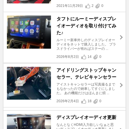
2021年11月29日
2
0
タフトにルーミーディスプレ
イオーディオを取り付けてみ
た♪
ルーミー新車外しのディスプレイオー
ディオをネットで購入しました。 プラ
スドライバーが有ればステーの ...
2026年8月2日
14
0
アイドリングストップキャン
セラー、テレビキャンセラー
アイストキャンセラーは写真撮るまで
もなかったので納車してすぐにしまし
た。 あの機能だけはほんまに煩 ...
2026年2月4日
18
0
ディスプレイオーディオ更新
なんとなくHDMI入力欲しいなぁと思
いディスプレイオーディオ更新しまし