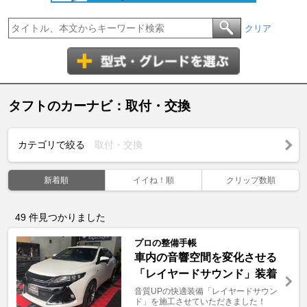
クリア
タフトのカーナビ：取付・交換
カテゴリで絞る
取付・交換
新着順
イイね！順
クリップ数順
49
件見つかりました
プロの整備手帳
車内の音響空間を変化させる
「レイヤードサウンド」装着
音質UPの快適装備「レイヤードサウン
ド」を施工させていただきました！