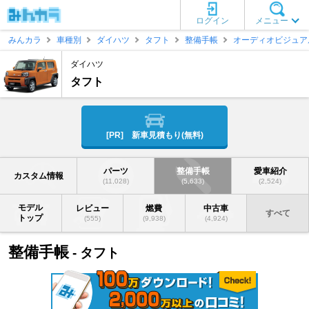
ログイン
メニュー
みんカラ
車種別
ダイハツ
タフト
整備手帳
オーディオビジュア
ダイハツ
タフト
[PR] 新車見積もり(無料)
パーツ
整備手帳
愛車紹介
カスタム情報
(11,028)
(5,633)
(2,524)
モデル
レビュー
燃費
中古車
すべて
トップ
(555)
(9,938)
(4,924)
整備手帳
- タフト