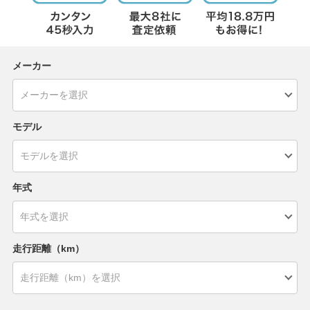
メーカー
モデル
年式
走行距離（km）