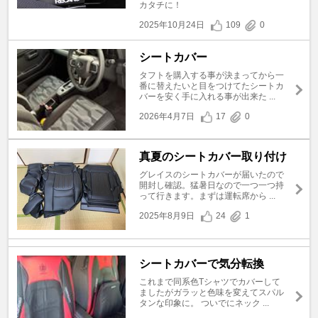
カタチに！
2025年10月24日
109
0
シートカバー
タフトを購入する事が決まってから一
番に替えたいと目をつけてたシートカ
バーを安く手に入れる事が出来た ...
2026年4月7日
17
0
真夏のシートカバー取り付け
グレイスのシートカバーが届いたので
開封し確認。猛暑日なので一つ一つ持
って行きます。まずは運転席から ...
2025年8月9日
24
1
シートカバーで気分転換
これまで同系色Tシャツでカバーして
ましたがガラッと色味を変えてスパル
タンな印象に。 ついでにネック ...