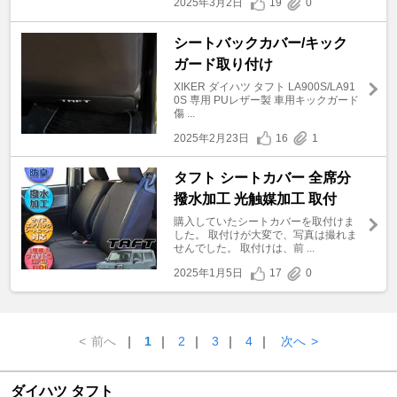
2025年3月2日
19
0
シートバックカバー/キック
ガード取り付け
XIKER ダイハツ タフト LA900S/LA91
0S 専用 PUレザー製 車用キックガード
傷 ...
2025年2月23日
16
1
タフト シートカバー 全席分
撥水加工 光触媒加工 取付
購入していたシートカバーを取付けま
した。 取付けが大変で、写真は撮れま
せんでした。 取付けは、前 ...
2025年1月5日
17
0
<
前へ
｜
1
｜
2
｜
3
｜
4
｜
次へ
>
ダイハツ タフト