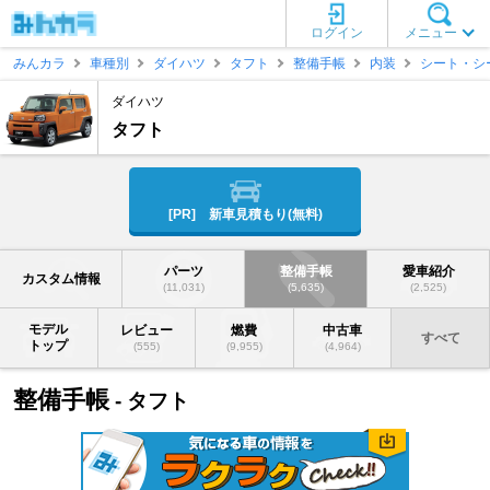
ログイン
メニュー
みんカラ
車種別
ダイハツ
タフト
整備手帳
内装
シート・シ
ダイハツ
タフト
[PR] 新車見積もり(無料)
パーツ
整備手帳
愛車紹介
カスタム情報
(11,031)
(5,635)
(2,525)
モデル
レビュー
燃費
中古車
すべて
トップ
(555)
(9,955)
(4,964)
整備手帳
- タフト