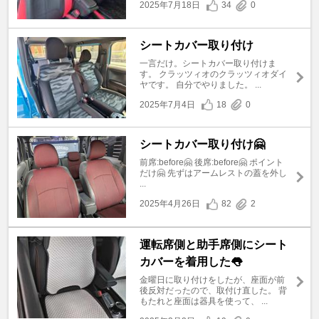
2025年7月18日
34
0
シートカバー取り付け
一言だけ。シートカバー取り付けま
す。 クラッツィオのクラッツィオダイ
ヤです。 自分でやりました。 ...
2025年7月4日
18
0
シートカバー取り付け🤗
前席:before🤗 後席:before🤗 ポイント
だけ🤗 先ずはアームレストの蓋を外し
...
2025年4月26日
82
2
運転席側と助手席側にシート
カバーを着用した👅
金曜日に取り付けをしたが、座面が前
後反対だったので、取付け直した。 背
もたれと座面は器具を使って、 ...