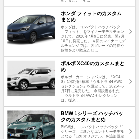
新。また、「4. ...
ホンダ フィットのカスタム
まとめ
ホンダは、コンパクトハッチバック
「フィット」をマイナーモデルチェン
ジして、2026年7月9日に発表、翌7月
10日に発売した。 今回のマイナーモデ
ルチェンジでは、各グレードの特長や
個性をより際立たせ ...
ボルボ XC40のカスタムまと
め
ボルボ・カー・ジャパンは、「XC4
0」に特別仕様車「ウルトラ B4 AWD
セレクション」を設定して、2026年5
月7日に発売した。 今回設定された
「ウルトラ B4 AWD セレクション」
は、従来 ...
BMW 1シリーズ ハッチバッ
クのカスタムまとめ
BMWは、コンパクトハッチバック「1
シリーズ」に新たなエントリーモデル
となる「120 オリジナル」を追加設定