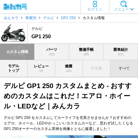
ログイン
メニュー
みんカラ
車種別
デルビ
GP1 250
カスタム情報
デルビ
GP1 250
パーツ
整備手帳
愛車紹介
カスタム情報
(32)
(38)
(21)
モデル
レビュー
燃費
中古車
すべて
トップ
(3)
(10)
デルビ GP1 250 カスタムまとめ - おすす
めのカスタムはこれだ！エアロ・ホイー
ル・LEDなど｜みんカラ
デルビ GP1 250 をカスタムしてカーライフを充実させませんか？おすすめの
エアロ、ホイール、LEDやかっこいいカスタムカーなど、思わず試したくなる
GP1 250オーナーのカスタム実例を画像とともに厳選しました！