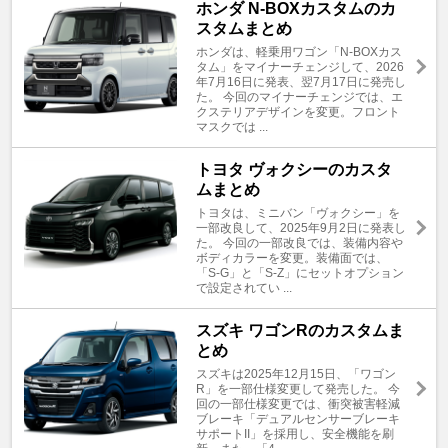
ホンダ N-BOXカスタムのカ
スタムまとめ
ホンダは、軽乗用ワゴン「N-BOXカス
タム」をマイナーチェンジして、2026
年7月16日に発表、翌7月17日に発売し
た。 今回のマイナーチェンジでは、エ
クステリアデザインを変更。フロント
マスクでは ...
トヨタ ヴォクシーのカスタ
ムまとめ
トヨタは、ミニバン「ヴォクシー」を
一部改良して、2025年9月2日に発表し
た。 今回の一部改良では、装備内容や
ボディカラーを変更。装備面では、
「S-G」と「S-Z」にセットオプション
で設定されてい ...
スズキ ワゴンRのカスタムま
とめ
スズキは2025年12月15日、「ワゴン
R」を一部仕様変更して発売した。 今
回の一部仕様変更では、衝突被害軽減
ブレーキ「デュアルセンサーブレーキ
サポートII」を採用し、安全機能を刷