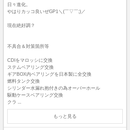
日々進化。
やはりカッコ良いぜGP1＼(￣▽￣;)／
現在絶好調？
不具合＆対策箇所等
CDIをマロッシに交換
ステムベアリング交換
ギアBOX内ベアリングを日本製に全交換
燃料タンク交換
シリンダー水漏れ抱付きの為オーバーホール
駆動ケースベアリング交換
クラ ...
もっと見る