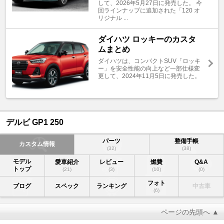
して、2026年5月27日に発売した。 今
回ラインナップに追加された「120 オ
リジナル ...
ダイハツ ロッキーのカスタ
ムまとめ
ダイハツは、コンパクトSUV「ロッキ
ー」を安全性能の向上など一部仕様変
更して、2024年11月5日に発売した。
デルビ GP1 250
パーツ
整備手帳
カスタム情報
(32)
(38)
モデル
愛車紹介
レビュー
燃費
Q&A
トップ
(21)
(3)
(10)
(0)
フォト
ブログ
スペック
ランキング
中古車
(6)
ページの先頭へ ▲