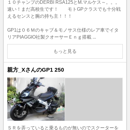
１０チャンプのDERBI RSA125とM.マルケス～。。。
速い！まだ高校生です！ モトGPクラスでも十分戦
えるセンスと腕の持ち主！！！
GP1は０６Ｍのキャブ＆モノサス仕様のレア車でイタ
リアPIAGGIO社製クオーサーＥｎｇ搭載 ...
もっと見る
親方_XさんのGP1 250
ＳＲを弄っていると乗るものが無いのでスクーターを