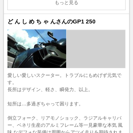
もっと見る
ど ん し め ち ゃ んさんのGP1 250
愛しい愛しいスクーター。トラブルにもめげず元気で
す。
長所はデザイン、軽さ、瞬発力、以上。
短所は…多過ぎちゃって困ります。
倒立フォーク、リアモノショック、ラジアルキャリパ
ー、ベネリ生産のアルミフレーム等一見豪華な本気 風
味 なデフォな装備は周囲からアツイ走りを期待されま