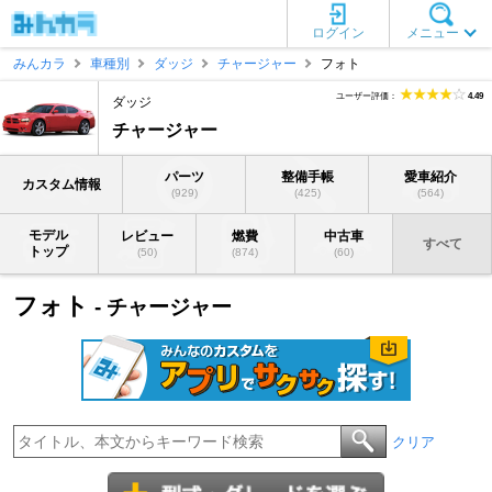
ログイン
メニュー
みんカラ
車種別
ダッジ
チャージャー
フォト
ユーザー評価：
4.49
ダッジ
チャージャー
パーツ
整備手帳
愛車紹介
カスタム情報
(929)
(425)
(564)
モデル
レビュー
燃費
中古車
すべて
トップ
(50)
(874)
(60)
フォト
- チャージャー
クリア