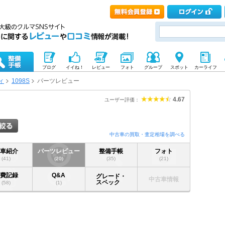
ブログ
イイね！
レビュー
フォト
グループ
スポット
カーライフ
ィ
1098S
パーツレビュー
4.67
ユーザー評価：
中古車の買取・査定相場を調べる
愛車紹介
パーツレビュー
整備手帳
フォト
(41)
(20)
(35)
(21)
燃費記録
Q&A
グレード・
中古車情報
スペック
(58)
(1)