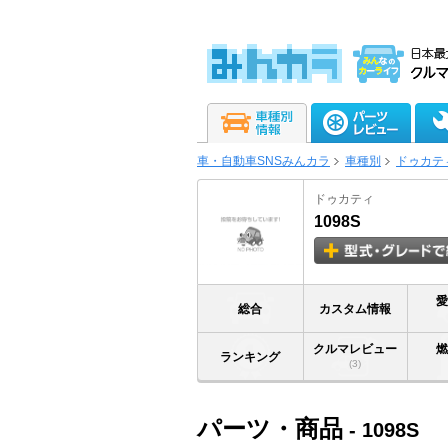
車・自動車SNSみんカラ
車種別
ドゥカテ
ドゥカティ
1098S
総合
カスタム情報
クルマレビュー
ランキング
(3)
パーツ・商品
- 1098S