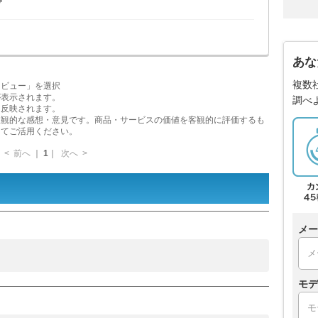
プ
あな
複数
レビュー」を選択
が表示されます。
調べ
に反映されます。
主観的な感想・意見です。商品・サービスの価値を客観的に評価するも
してご活用ください。
<
前へ
｜
1
｜
次へ
>
メー
モデ