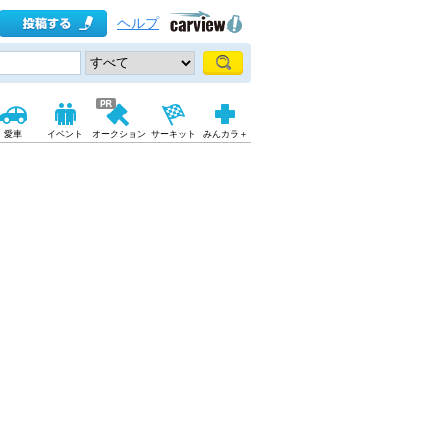
ヘルプ
愛車
イベント
オークション
サーキット
みんカラ＋