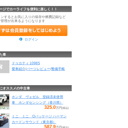
ージでカーライフを便利に楽しく！！
インするとお気に入りの保存や燃費記録など
な管理が出来るようになります
ログイン
た車
ドゥカティ 1098S
愛車紹介
/
パーツレビュー
/
整備手帳
にオススメの中古車
ホンダ ヴェゼル 登録済未使用
車 ホンダセンシング（香川県）
325.0
万円
(税込)
ミニ ミニ Oパッケージ ハーマン
カードンサウンド（東京都）
587.9
万円
(税込)