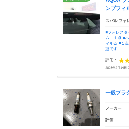
AQUA 
ンプフィ
スバル フォ
■フォレスタ
ム １点 ■
ィルム ■１
態です ...
評価：
2026年2月14日 2
一般プラ
メーカー
評価