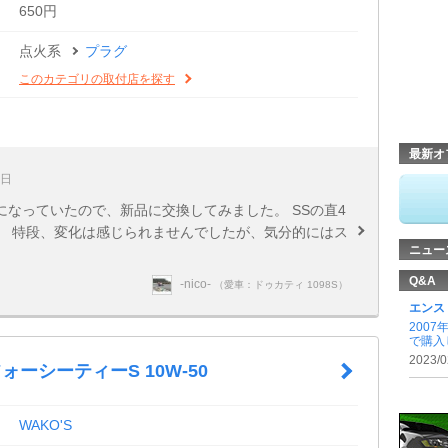
650円
点火系
プラグ
このカテゴリの取付店を探す
最新オ
9日
なっていたので、新品に交換してみました。 SSの直4
。 特段、変化は感じられませんでしたが、気分的にはス
ニュー
Q&A
-nico-
（愛車：ドゥカティ 1098S）
エンス
200
で購入
2023/0
/ フォーシーティーS 10W-50
WAKO'S