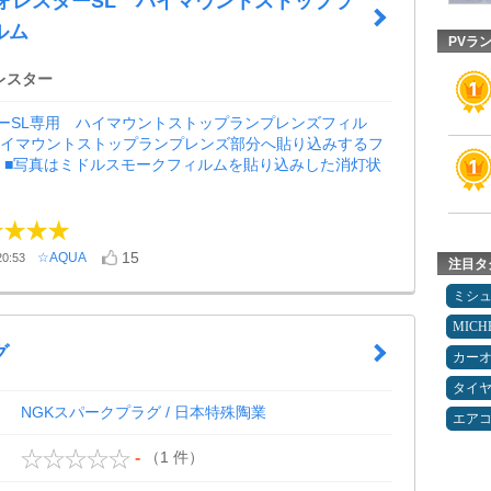
フォレスターSL ハイマウントストップラ
ルム
PVラ
レスター
ーSL専用 ハイマウントストップランプレンズフィル
ハイマウントストップランプレンズ部分へ貼り込みするフ
点 ■写真はミドルスモークフィルムを貼り込みした消灯状
15
☆AQUA
0:53
注目タ
ミシ
MICH
グ
カー
タイ
NGKスパークプラグ / 日本特殊陶業
エア
（1 件）
-