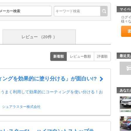
マイペ
メーカー検索
ログ
様々
レビュー
（20件 ）
最近見
新着順
レビュー数順
評価順
ィングを効果的に塗り分ける」が面白い!?
あなた
をうまく利用して効果的にコーティングを使い分ける！お
！
シュアラスター株式会社