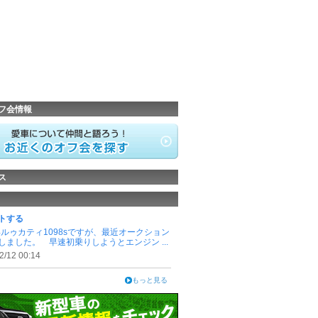
フ会情報
ス
トする
7年ルゥカティ1098sですが、最近オークション
しました。 早速初乗りしようとエンジン ...
2/12 00:14
もっと見る