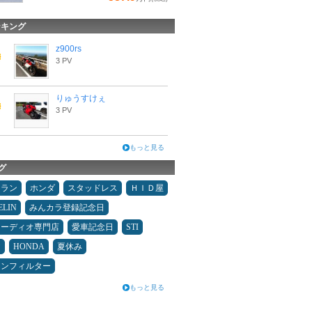
ンキング
z900rs
3 PV
りゅうすけぇ
3 PV
もっと見る
グ
ュラン
ホンダ
スタッドレス
ＨＩＤ屋
ELIN
みんカラ登録記念日
オーディオ専門店
愛車記念日
STI
ヤ
HONDA
夏休み
コンフィルター
もっと見る