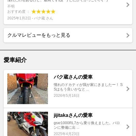
憧れたのもあるけど、最高ですね(^^) とにかくかっこいい(^^)
不明
おすすめ度 ：
2025年1月2日 - バク蔵 さん
クルマレビューをもっと見る
愛車紹介
バク蔵さんの愛車
憧れのドカティが我が家にきましたー！ S
Sはもう良いかなと ...
2026年5月16日
jijitakaさんの愛車
gsxr1000RL7から乗り換えました。バロ
ンに整備に出 ...
2025年4月23日