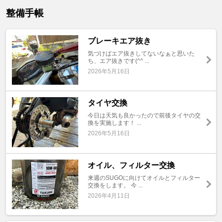
整備手帳
ブレーキエア抜き
気づけばエア抜きしてないなぁと思いた
ち、エア抜きです(^^ ...
2026年5月16日
タイヤ交換
今日は天気も良かったので前後タイヤの交
換を実施します！ ...
2026年5月16日
オイル、フィルター交換
来週のSUGOに向けてオイルとフィルター
交換をします。 今 ...
2026年4月11日