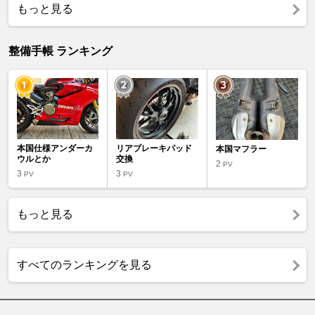
もっと見る
整備手帳 ランキング
本国仕様アンダーカ
リアブレーキパッド
本国マフラー
ウルとか
交換
2
PV
3
3
PV
PV
もっと見る
すべてのランキングを見る