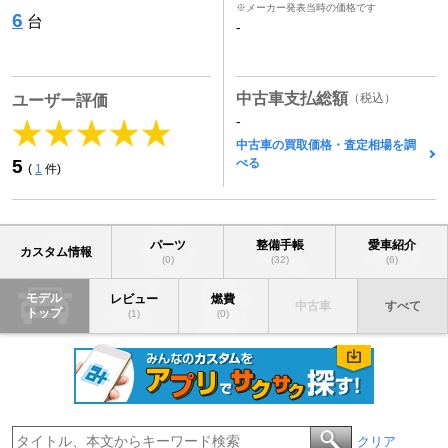
※メーカー発表当時の価格です
6
台
-
中古車支払総額
（税込）
ユーザー評価
-
中古車の買取価格・査定相場を調
べる
5
(
1
件)
パーツ
整備手帳
愛車紹介
カスタム情報
(0)
(32)
(6)
モデル
レビュー
燃費
中古車
すべて
トップ
(1)
(0)
クリア