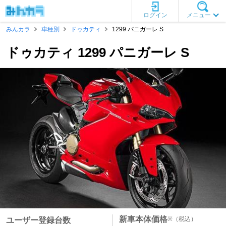
ログイン
メニュー
みんカラ
車種別
ドゥカティ
1299 パニガーレ S
ドゥカティ 1299 パニガーレ S
新車本体価格
※
（税込）
ユーザー登録台数