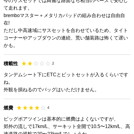
今のサスセットでは綺麗な路面なら相当のペースで安心し
て走れます。
bremboマスター＋メタリカパッドの組み合わせは自由自
在!
ただし中高速域にサスセットを合わせているため、タイト
コーナーやアップダウンの連続、荒い舗装路は怖くて遅い
かも。
積載性
2
タンデムシート下にETCとビットセットが入るくらいです
ね。
外観を損ねるのでバッグはいただけません。
燃費
4
ビッグボアツインは基本的に燃費はよくないですが、
郊外の流しで17km/L、サーキット全開で10.5〜12km/L、高
速道路の巡航で20〜23km/Lでしょうか。