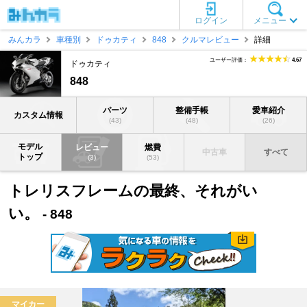
ログイン
メニュー
みんカラ
車種別
ドゥカティ
848
クルマレビュー
詳細
ユーザー評価：
4.67
ドゥカティ
848
パーツ
整備手帳
愛車紹介
カスタム情報
(43)
(48)
(26)
モデル
レビュー
燃費
中古車
すべて
トップ
(3)
(53)
トレリスフレームの最終、それがい
い。
- 848
マイカー