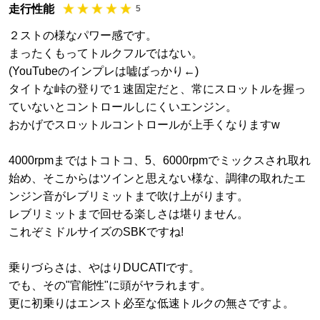
走行性能
5
２ストの様なパワー感です。
まったくもってトルクフルではない。
(YouTubeのインプレは嘘ばっかり←)
タイトな峠の登りで１速固定だと、常にスロットルを握っ
ていないとコントロールしにくいエンジン。
おかげでスロットルコントロールが上手くなりますw
4000rpmまではトコトコ、5、6000rpmでミックスされ取れ
始め、そこからはツインと思えない様な、調律の取れたエ
ンジン音がレブリミットまで吹け上がります。
レブリミットまで回せる楽しさは堪りません。
これぞミドルサイズのSBKですね!
乗りづらさは、やはりDUCATIです。
でも、その"官能性"に頭がヤラれます。
更に初乗りはエンスト必至な低速トルクの無さですよ。