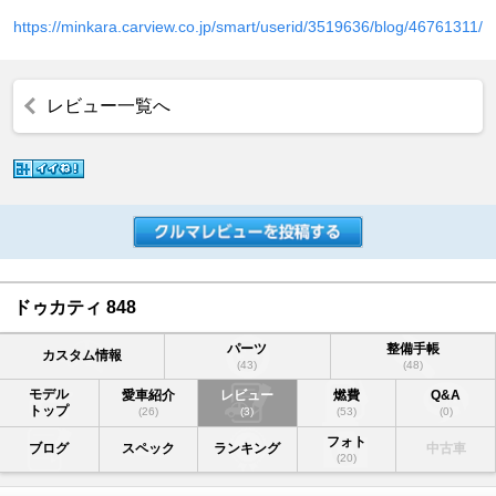
https://minkara.carview.co.jp/smart/userid/3519636/blog/46761311/
レビュー一覧へ
ドゥカティ 848
パーツ
整備手帳
カスタム情報
(43)
(48)
モデル
愛車紹介
レビュー
燃費
Q&A
トップ
(26)
(3)
(53)
(0)
フォト
ブログ
スペック
ランキング
中古車
(20)