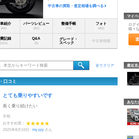
-
中古車の買取・査定相場を調べる
マイペ
愛車紹介
パーツレビュー
整備手帳
フォト
ログ
(44)
(31)
(70)
(40)
様々
燃費記録
Q&A
グレード・
中古車情報
スペック
(101)
(3)
最近見
全てクリア
・口コミ
とても乗りやすいです
あなた
長く乗り続けたい
不明
おすすめ度：
2025年8月10日
my yyy
さん