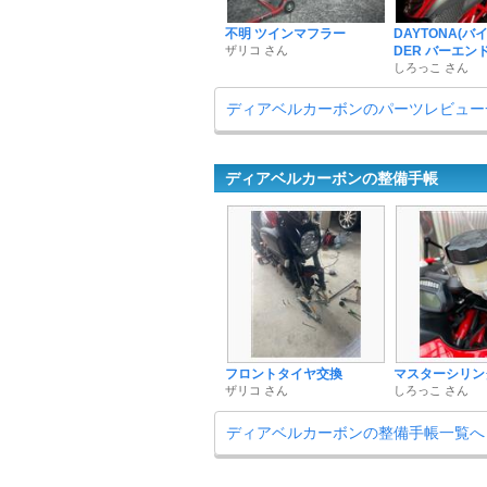
不明 ツインマフラー
DAYTONA(バイク
ザリコ さん
DER バーエンド .
しろっこ さん
ディアベルカーボンのパーツレビュー
ディアベルカーボンの整備手帳
フロントタイヤ交換
マスターシリン
ザリコ さん
しろっこ さん
ディアベルカーボンの整備手帳一覧へ