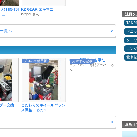
) HIGHSI
K2 GEAR エキマニ
注目タ
..
k2gear さん
TAK
一覧へ
ソニ
ソニ
エン
愛車
POTY殿堂入りも果た ...
プロの整備手帳
おすすめ記事
ボディカバー専門店カバ ... さ
ん
ダー交換
こだわりのホイールバラン
ス調整 その１
最新オ