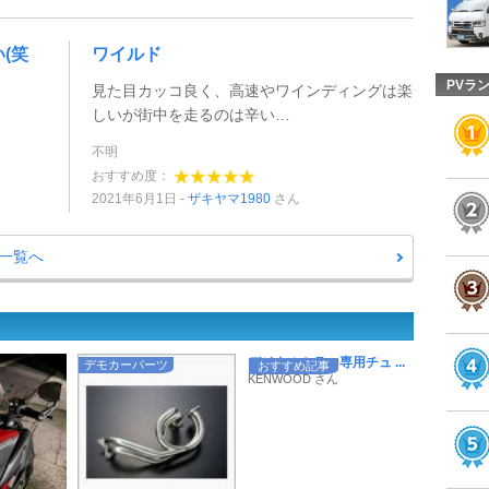
(笑
ワイルド
PVラ
見た目カッコ良く、高速やワインディングは楽
しいが街中を走るのは辛い…
不明
おすすめ度：
2021年6月1日
ザキヤマ1980
さん
一覧へ
デジタルミラー専用チュ ...
デモカーパーツ
おすすめ記事
KENWOOD さん