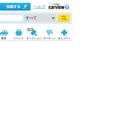
ヘルプ
愛車
イベント
オークション
サーキット
みんカラ＋