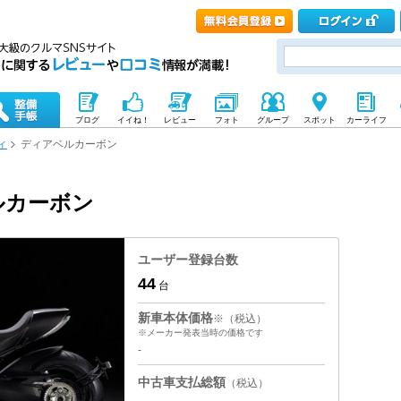
ブログ
イイね！
レビュー
フォト
グループ
スポット
カーライフ
ィ
ディアベルカーボン
ルカーボン
ユーザー登録台数
44
台
新車本体価格
※（税込）
※メーカー発表当時の価格です
-
中古車支払総額
（税込）