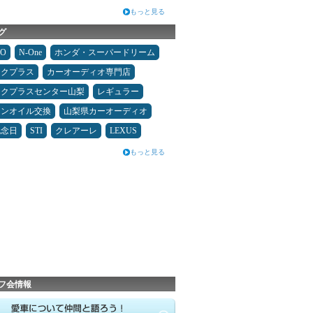
もっと見る
グ
MO
N-One
ホンダ・スーパードリーム
ックプラス
カーオーディオ専門店
ックプラスセンター山梨
レギュラー
ジンオイル交換
山梨県カーオーディオ
記念日
STI
クレアーレ
LEXUS
もっと見る
フ会情報