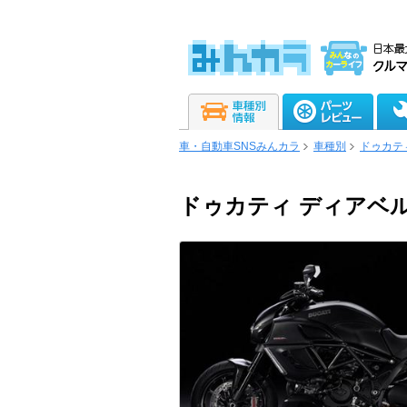
車・自動車SNSみんカラ
車種別
ドゥカテ
ドゥカティ ディアベ