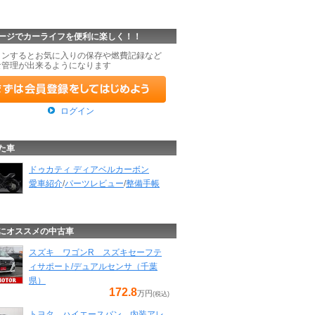
ージでカーライフを便利に楽しく！！
インするとお気に入りの保存や燃費記録など
な管理が出来るようになります
ログイン
た車
ドゥカティ ディアベルカーボン
愛車紹介
/
パーツレビュー
/
整備手帳
にオススメの中古車
スズキ ワゴンR スズキセーフテ
ィサポート/デュアルセンサ（千葉
県）
172.8
万円
(税込)
トヨタ ハイエースバン 内装アレ