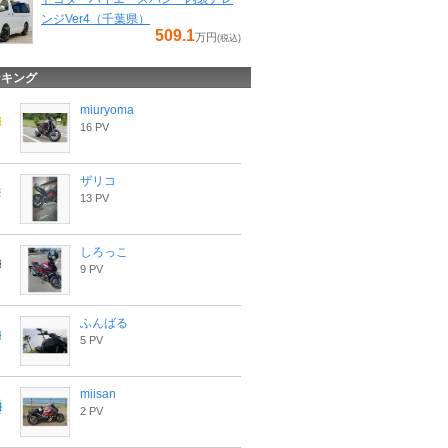
ンジVer4（千葉県）
509.1
万円
(税込)
ンキング
miuryoma
16 PV
ザリコ
13 PV
しろっこ
9 PV
ふんばる
5 PV
miisan
2 PV