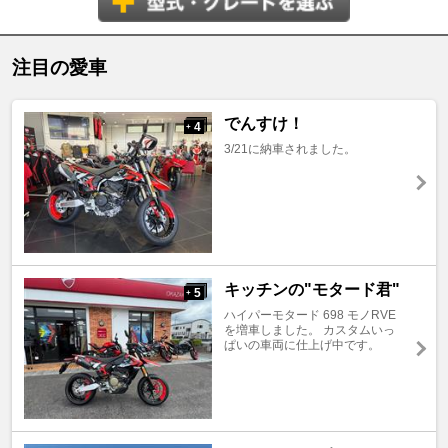
注目の愛車
でんすけ！
4
+
3/21に納車されました。
キッチンの"モタード君"
5
+
ハイパーモタード 698 モノRVE
を増車しました。 カスタムいっ
ぱいの車両に仕上げ中です。