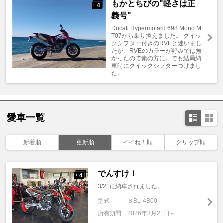
もかとちびの"軽さは正
4
+
義号"
Ducati Hypermotard 698 Mono M
T07から乗り換えました。 クイッ
クシフター付きのRVEと迷いまし
たが、RVEのカラーが好みでは無
かったので素の方に。でも結局納
車時にクイックシフターつけまし
た。
愛車一覧
新着順
更新順
イイね！順
クリップ順
でんすけ！
4
+
3/21に納車されました。
型式
８BL-4B00
所有期間
2026年3月21日～