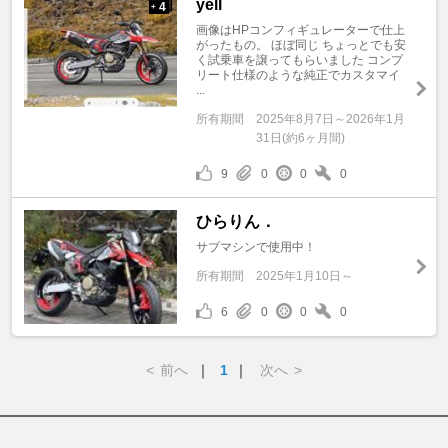
yell
4
+
画像はHPコンフィギュレーターで仕上
がったもの。 ほぼ同じ ちょっとでも安
く試乗車を譲ってもらいました コンプ
リート仕様のような純正でカスタマイ
...
所有期間
2025年8月7日～2026年1月
31日(約6ヶ月間)
9
0
0
0
ひらりん．
サブマシンで使用中！
所有期間
2025年1月10日～
6
0
0
0
<
前へ
｜
1
｜
次へ
>