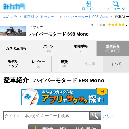
ログイン
メニュー
みんカラ
車種別
ドゥカティ
ハイパーモタード 698 Mono
愛車(オー
ユーザー評価：
5
ドゥカティ
ハイパーモタード 698 Mono
パーツ
整備手帳
愛車紹介
カスタム情報
(79)
(0)
(8)
モデル
レビュー
燃費
中古車
すべて
トップ
(2)
(0)
愛車紹介
- ハイパーモタード 698 Mono
クリア