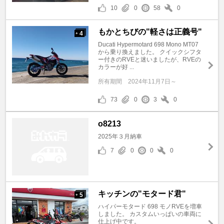
10
0
58
0
もかとちびの"軽さは正義号"
4
+
Ducati Hypermotard 698 Mono MT07
から乗り換えました。 クイックシフタ
ー付きのRVEと迷いましたが、RVEの
カラーが好 ...
所有期間
2024年11月7日～
73
0
3
0
o8213
2025年３月納車
7
0
0
0
キッチンの"モタード君"
5
+
ハイパーモタード 698 モノRVEを増車
しました。 カスタムいっぱいの車両に
仕上げ中です。