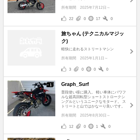
所有期間
2025年7月12日～
22
0
17
0
旅ちゃん (テクニカルマジッ
ク)
軽快に走れるストリートマシン
所有期間
2025年1月1日～
3
0
0
0
Graph_Surf
1
+
普段使い様に購入。 軽い車体にパワフ
ルな超高回転型ショートストロークシ
ングルというユニークなモタード。 ス
トリートと山ではかなーり良いです。
所有期間
2025年8月30日～
12
0
1
0